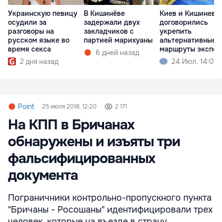
Украинскую певицу
В Кишинёве
Киев и Кишинев
осудили за
задержали двух
договорились
разговоры на
закладчиков с
укрепить
русском языке во
партией марихуаны
альтернативные
время секса
маршруты экспор
6 дней назад
зерна
2 дня назад
24 Июл. 14:09
Point
25 июля 2018, 12:20
2 171
На КПП в Бричанах
обнаружены и изъяты три
фальсифицированных
документа
Пограничники контрольно-пропускного пункта
"Бричаны - Росошаны" идентифицировали трех
человек, которые на въезде в страну