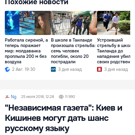
Похожие новости
Работала сиреной, а
В школе в Таиланде
Устроивший
теперь поражает
произошла стрельба:
стрельбу в школе
мир: молдаванка
семь человек
Таиланда до
проплыла 200 м без
погибли, около 20
нападения убил
воздуха
пострадали
своих родственн
2 Авг. 19:30
3 дня назад
3 дня назад
Ng
25 июля 2018, 12:28
11 990
"Независимая газета": Киев и
Кишинев могут дать шанс
русскому языку