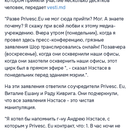
котором приняли участие несколько десятков
человек, передает
vesti.md
"Разве Privesc.Eu не мог сюда прийти? Мог. А знаете
почему? Я скажу при всей любви к этому медиа-
учреждению. Вчера утром (понедельник), когда я
провел здесь пресс-конференцию, грязные
заявления Шор транслировались онлайн! Позавчера
(воскресенье), когда они осквернили наши офисы,
когда они захотели осквернить наши офисы, этот
цирк был в прямом эфире ", - сказал Нэстасе в
понедельник перед зданием мэрии.".
На эти заявления ответили соучредители Privesc. Eu,
Виталие Ешану и Раду Киврига. Они подчеркнули,
что все заявления Нэстасе - это чистая
манипуляция.
"Я хотел бы напомнить г-ну Андрею Нэстасе, с
которым у Privesc. Eu контракт, что: 1. В час ночи не