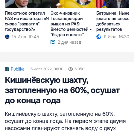
Плахотнюк ответил
Экс-чиновник
Батрынча: Нынеш
PAS из изолятора: «Я
Госканцелярии
власть не способ
снова "захватил"
вышел из PAS:
добиваться
государство?»
Вместо ценностей -
результатов
"быдло и кенты"
15 Июл. 10:45
11 Июл. 16:30
2 дня назад
Publika
15 июля 2022, 06:30
6 050
Кишинёвскую шахту,
затопленную на 60%, осушат
до конца года
Кишинёвскую шахту, затопленную на 60%,
осушат до конца года. На первом этапе двумя
насосами планируют откачать воду с двух