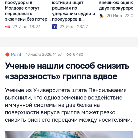
прокуроры в
юстиции ищет
внешнюю оценку
Молдове смогут
решения по
двух прокуроров
пересдавать
удержанию судей и
20 Июл. 22:00
экзамены без потери
прокуроров в
стипендии
системе
23 Июл. 18:27
23 Июл. 23:27
Point
16 марта 2026, 14:57
6 480
Ученые нашли способ снизить
«заразность» гриппа вдвое
Ученые из Университета штата Пенсильвания
выяснили, что одновременное воздействие
иммунной системы на два белка на
поверхности вируса гриппа может резко
снизить риск его передачи между носителями.