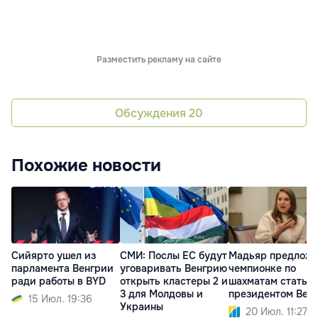
Разместить рекламу на сайте
Обсуждения
20
Похожие новости
Сийярто ушел из
СМИ: Послы ЕС будут
Мадьяр предлож
парламента Венгрии
уговаривать Венгрию
чемпионке по
ради работы в BYD
открыть кластеры 2 и
шахматам стать
3 для Молдовы и
президентом Вен
15 Июл. 19:36
Украины
20 Июл. 11:27