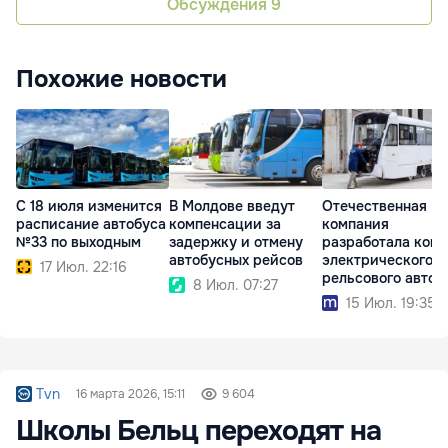
Обсуждения
9
Похожие новости
С 18 июля изменится
В Молдове введут
Отечественная
расписание автобуса
компенсации за
компания
№33 по выходным
задержку и отмену
разработала конц
автобусных рейсов
электрического
17 Июл. 22:16
рельсового автоб
8 Июл. 07:27
15 Июл. 19:35
Tvn
16 марта 2026, 15:11
9 604
Школы Бельц переходят на