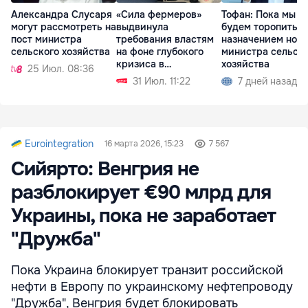
Александра Слусаря
«Сила фермеров»
Тофан: Пока мы н
могут рассмотреть на
выдвинула
будем торопиться
пост министра
требования властям
назначением ново
сельского хозяйства
на фоне глубокого
министра сельск
кризиса в
хозяйства
25 Июл. 08:36
агросекторе
31 Июл. 11:22
7 дней назад
Eurointegration
16 марта 2026, 15:23
7 567
Сийярто: Венгрия не
разблокирует €90 млрд для
Украины, пока не заработает
"Дружба"
Пока Украина блокирует транзит российской
нефти в Европу по украинскому нефтепроводу
"Дружба", Венгрия будет блокировать