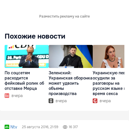
Разместить рекламу на сайте
Похожие новости
По соцсетям
Зеленский:
Украинскую певи
расходится
Украинская оборонка
осудили за
фейковый ролик об
может удвоить
разговоры на
отставке Мерца
объемы
русском языке во
производства
время секса
вчера
вчера
вчера
Ntv
25 августа 2016, 21:59
16 317