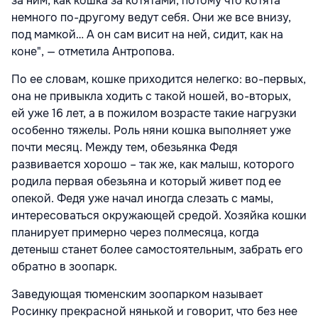
за ним, как кошка за котятами, потому что котята
немного по-другому ведут себя. Они же все внизу,
под мамкой… А он сам висит на ней, сидит, как на
коне", — отметила Антропова.
По ее словам, кошке приходится нелегко: во-первых,
она не привыкла ходить с такой ношей, во-вторых,
ей уже 16 лет, а в пожилом возрасте такие нагрузки
особенно тяжелы. Роль няни кошка выполняет уже
почти месяц. Между тем, обезьянка Федя
развивается хорошо – так же, как малыш, которого
родила первая обезьяна и который живет под ее
опекой. Федя уже начал иногда слезать с мамы,
интересоваться окружающей средой. Хозяйка кошки
планирует примерно через полмесяца, когда
детеныш станет более самостоятельным, забрать его
обратно в зоопарк.
Заведующая тюменским зоопарком называет
Росинку прекрасной нянькой и говорит, что без нее