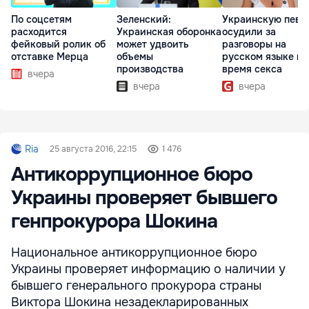
По соцсетям
Зеленский:
Украинскую певи
расходится
Украинская оборонка
осудили за
фейковый ролик об
может удвоить
разговоры на
отставке Мерца
объемы
русском языке во
производства
время секса
вчера
вчера
вчера
Ria
25 августа 2016, 22:15
1 476
Антикоррупционное бюро
Украины проверяет бывшего
генпрокурора Шокина
Национальное антикоррупционное бюро
Украины проверяет информацию о наличии у
бывшего генерального прокурора страны
Виктора Шокина незадекларированных