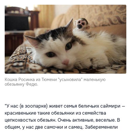
Кошка Росинка из Тюмени "усыновила" маленькую
обезьянку Федю.
"У нас (в зоопарке) живет семья беличьих саймири —
красивенькие такие обезьянки из семейства
цепкохвостых обезьян. Очень активные, веселые. В
общем, у нас две самочки и самец. Забеременели