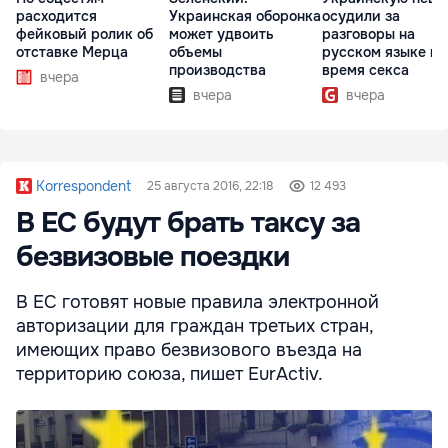
расходится
Украинская оборонка
осудили за
фейковый ролик об
может удвоить
разговоры на
отставке Мерца
объемы
русском языке во
производства
время секса
вчера
вчера
вчера
Korrespondent
25 августа 2016, 22:18
12 493
В ЕС будут брать таксу за
безвизовые поездки
В ЕС готовят новые правила электронной
авторизации для граждан третьих стран,
имеющих право безвизового въезда на
территорию союза, пишет EurAсtiv.