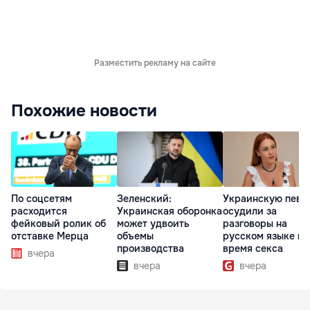
Разместить рекламу на сайте
Похожие новости
По соцсетям
Зеленский:
Украинскую певи
расходится
Украинская оборонка
осудили за
фейковый ролик об
может удвоить
разговоры на
отставке Мерца
объемы
русском языке во
производства
время секса
вчера
вчера
вчера