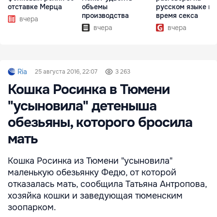
отставке Мерца
объемы
русском языке во
производства
время секса
вчера
вчера
вчера
Ria
25 августа 2016, 22:07
3 263
Кошка Росинка в Тюмени
"усыновила" детеныша
обезьяны, которого бросила
мать
Кошка Росинка из Тюмени "усыновила"
маленькую обезьянку Федю, от которой
отказалась мать, сообщила Татьяна Антропова,
хозяйка кошки и заведующая тюменским
зоопарком.