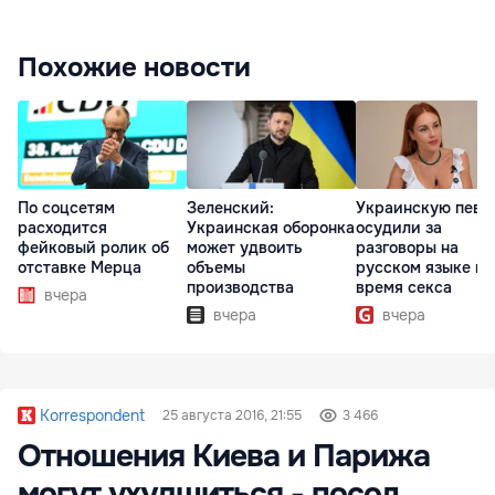
Похожие новости
По соцсетям
Зеленский:
Украинскую певи
расходится
Украинская оборонка
осудили за
фейковый ролик об
может удвоить
разговоры на
отставке Мерца
объемы
русском языке во
производства
время секса
вчера
вчера
вчера
Korrespondent
25 августа 2016, 21:55
3 466
Отношения Киева и Парижа
могут ухудшиться - посол