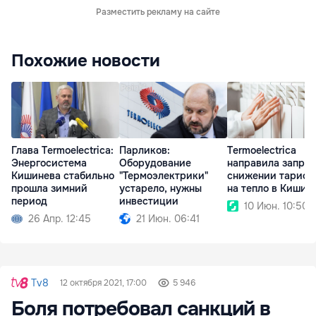
Разместить рекламу на сайте
Похожие новости
Глава Termoelectrica:
Парликов:
Termoelectrica
Энергосистема
Оборудование
направила запрос
Кишинева стабильно
"Термоэлектрики"
снижении тарифо
прошла зимний
устарело, нужны
на тепло в Кишин
период
инвестиции
10 Июн. 10:50
26 Апр. 12:45
21 Июн. 06:41
Tv8
12 октября 2021, 17:00
5 946
Боля потребовал санкций в