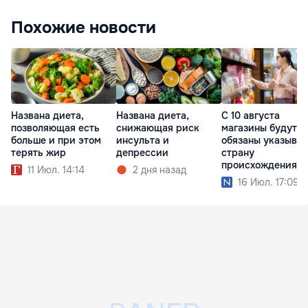
Похожие новости
Названа диета,
Названа диета,
С 10 августа
позволяющая есть
снижающая риск
магазины будут
больше и при этом
инсульта и
обязаны указыват
терять жир
депрессии
страну
происхождения н
11 Июл. 14:14
2 дня назад
ценниках
16 Июл. 17:09