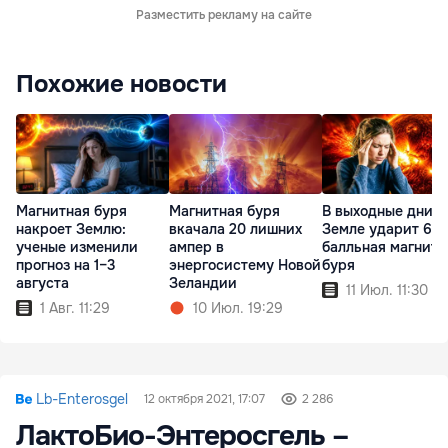
Разместить рекламу на сайте
Похожие новости
Магнитная буря
Магнитная буря
В выходные дни п
накроет Землю:
вкачала 20 лишних
Земле ударит 6-
ученые изменили
ампер в
балльная магнитн
прогноз на 1–3
энергосистему Новой
буря
августа
Зеландии
11 Июл. 11:30
1 Авг. 11:29
10 Июл. 19:29
Lb-Enterosgel
12 октября 2021, 17:07
2 286
ЛактоБио-Энтеросгель –