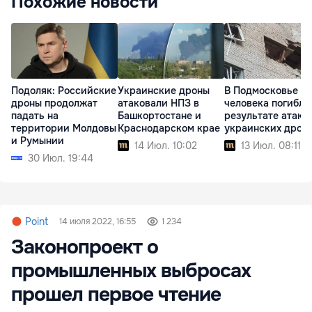
Похожие новости
Подоляк: Российские
Украинские дроны
В Подмосковье т
дроны продолжат
атаковали НПЗ в
человека погибли
падать на
Башкортостане и
результате атаки
территории Молдовы
Краснодарском крае
украинских дрон
и Румынии
14 Июл. 10:02
13 Июл. 08:11
30 Июл. 19:44
Point
14 июля 2022, 16:55
1 234
Законопроект о
промышленных выбросах
прошел первое чтение