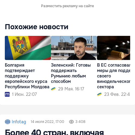
Разместить рекламу на сайте
Похожие новости
Болгария
Зеленский: Готовы
В ЕС согласовали
подтверждает
поддержать
меры для поддер
поддержку
Румынию любым
своего
европейского курса
способом
винодельческого
Республики Молдова
сектора
29 Мая. 16:17
1 Июн. 22:07
23 Фев. 22:43
Infotag
14 июля 2022, 17:00
3 408
Более 40 стран, включая