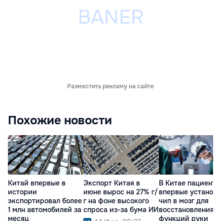
Разместить рекламу на сайте
Похожие новости
Китай впервые в
Экспорт Китая в
В Китае пациенту
истории
июне вырос на 27% г/
впервые установ
экспортировал более
г на фоне высокого
чип в мозг для
1 млн автомобилей за
спроса из-за бума ИИ
восстановления
месяц
функций руки