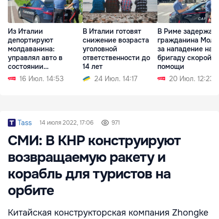
Из Италии
В Италии готовят
В Риме задержал
депортируют
снижение возраста
гражданина Молд
молдаванина:
уголовной
за нападение на
управлял авто в
ответственности до
бригаду скорой
состоянии
14 лет
помощи
алкогольного
16 Июл. 14:53
24 Июл. 14:17
20 Июл. 12:23
опьянения
Tass
14 июля 2022, 17:06
971
СМИ: В КНР конструируют
возвращаемую ракету и
корабль для туристов на
орбите
Китайская конструкторская компания Zhongke