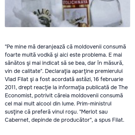
"Pe mine mă deranjează că moldovenii consumă
foarte multă vodkă şi aici este problema. E mai
sănătos şi mai indicat să se bea, dar în măsură,
vin de calitate". Declaraţia aparţine premierului
Vlad Filat şi a fost acordată astăzi, 16 februarie
2011, drept reacţie la informaţia publicată de The
Economist, potrivit căreia moldovenii consumă
cel mai mult alcool din lume. Prim-ministrul
susţine că preferă vinul roşu. "Merlot sau
Cabernet, depinde de producător", a spus Filat.