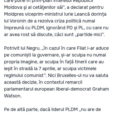
care pune în prim-plan interesul Republicii
Moldova şi al cetăţenilor săi”, a declarat pentru
Moldpres viceprim-ministrul Iurie Leancă dorința
lui Voronin de a rezolva criza politică numai
împreună cu PLDM, ignorând PD și PL, cu care nu
ar avea rost să discute, căci sunt „partide mici”.
Potrivit lui Negru, „în cazul în care Filat i-ar aduce
pe comuniști la guvernare, și-ar scuipa nu numai
propria imagine, ar scuipa în față tinerii care au
ieșit în stradă la 7 aprilie, ar scuipa victimele
regimului comunist”. Nici Bruxelles-ul nu va saluta
această decizie, în contextul remarcii
parlamentarul european liberal-democrat Graham
Watson.
Pe de altă parte, dacă liderul PLDM „nu are de