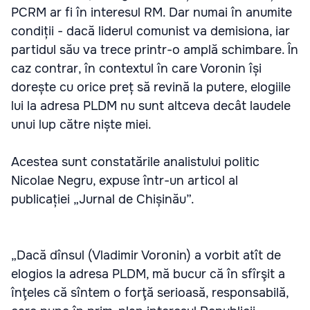
PCRM ar fi în interesul RM. Dar numai în anumite
condiții - dacă liderul comunist va demisiona, iar
partidul său va trece printr-o amplă schimbare. În
caz contrar, în contextul în care Voronin își
dorește cu orice preț să revină la putere, elogiile
lui la adresa PLDM nu sunt altceva decât laudele
unui lup către niște miei.
Acestea sunt constatările analistului politic
Nicolae Negru, expuse într-un articol al
publicației „Jurnal de Chișinău”.
„Dacă dînsul (Vladimir Voronin) a vorbit atît de
elogios la adresa PLDM, mă bucur că în sfîrşit a
înţeles că sîntem o forţă serioasă, responsabilă,