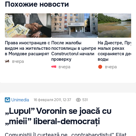
Похожие новости
Права иностранцев с
После жалобы
На Днестре, Прут
видом на жительство
постоялицы в центре
малых реках
в Молдове расширят
Constructorul начали
сохраняется деф
проверку
воды
вчера
вчера
вчера
Unimedia
16 февраля 2011, 12:37
531
„Lupul” Voronin se joacă cu
„mieii” liberal-democrați
Comuniștii îl curtează pe „contrabandistul” Filat,