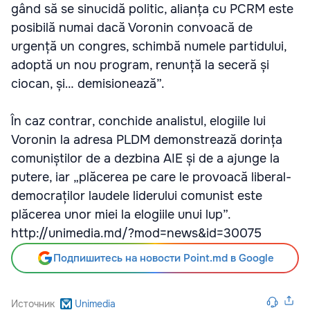
gând să se sinucidă politic, alianța cu PCRM este
posibilă numai dacă Voronin convoacă de
urgență un congres, schimbă numele partidului,
adoptă un nou program, renunță la seceră și
ciocan, și… demisionează”.
În caz contrar, conchide analistul, elogiile lui
Voronin la adresa PLDM demonstrează dorința
comuniștilor de a dezbina AIE și de a ajunge la
putere, iar „plăcerea pe care le provoacă liberal-
democraților laudele liderului comunist este
plăcerea unor miei la elogiile unui lup”.
http://unimedia.md/?mod=news&id=30075
Подпишитесь на новости Point.md в Google
Источник
Unimedia