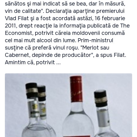
sănătos şi mai indicat să se bea, dar în măsură,
vin de calitate". Declaraţia aparţine premierului
Vlad Filat şi a fost acordată astăzi, 16 februarie
2011, drept reacţie la informaţia publicată de The
Economist, potrivit căreia moldovenii consumă
cel mai mult alcool din lume. Prim-ministrul
susţine că preferă vinul roşu. "Merlot sau
Cabernet, depinde de producător", a spus Filat.
Amintim că, potrivit ...