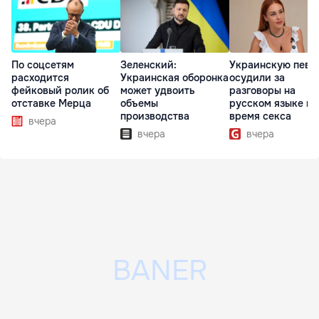
По соцсетям
Зеленский:
Украинскую певи
расходится
Украинская оборонка
осудили за
фейковый ролик об
может удвоить
разговоры на
отставке Мерца
объемы
русском языке во
производства
время секса
вчера
вчера
вчера