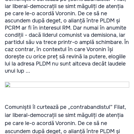
iar liberal-democrații se simt măguliți de atenția
pe care le-o acordă Voronin. De ce să ne
ascundem după deget, o alianță între PLDM și
PCRM ar fi în interesul RM. Dar numai în anumite
condiții - dacă liderul comunist va demisiona, iar
partidul său va trece printr-o amplă schimbare. În
caz contrar, în contextul în care Voronin își
dorește cu orice preț să revină la putere, elogiile
lui la adresa PLDM nu sunt altceva decât laudele
unui lup ...
Comuniștii îl curtează pe „contrabandistul” Filat,
iar liberal-democrații se simt măguliți de atenția
pe care le-o acordă Voronin. De ce să ne
ascundem după deget, o alianță între PLDM și