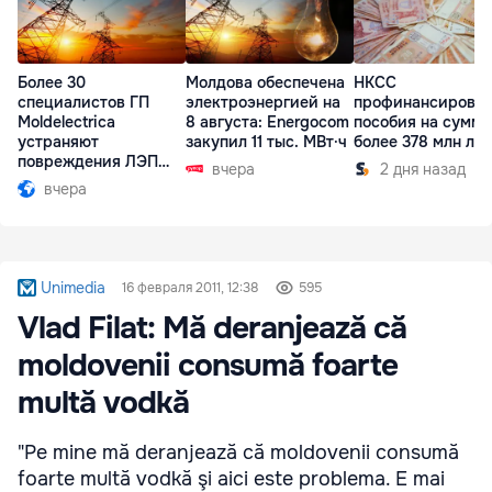
Более 30
Молдова обеспечена
НКСС
специалистов ГП
электроэнергией на
профинансирова
Moldelectrica
8 августа: Energocom
пособия на сумму
устраняют
закупил 11 тыс. МВт·ч
более 378 млн ле
повреждения ЛЭП
вчера
2 дня назад
Бельцы-Днестровск
вчера
Unimedia
16 февраля 2011, 12:38
595
Vlad Filat: Mă deranjează că
moldovenii consumă foarte
multă vodkă
"Pe mine mă deranjează că moldovenii consumă
foarte multă vodkă şi aici este problema. E mai