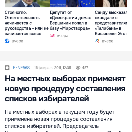
Стояногло:
Депутат от
Санду высказалас
Ответственность
«Демократии дома»
скандале с
начинается с
Вершинин попал в
представителями
руководства - или не
базу «Миротворца»
«Талибана» в
начинается вовсе
Кишиневе: Это по
вчера
вчера
вчера
E-NEWS
16 февраля 2011, 12:35
487
На местных выборах применят
новую процедуру составления
списков избирателей
На местных выборах в текущем году будет
применена новая процедура составления
списков избирателей. Председатель