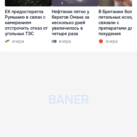
ЕК предостерегла
Нефтяное пятно у
В Британии более
Румынию в связи с
берегов Омана за
летальных исходо
намерением
несколько дней
связали с
отстрочить отказ от
увеличилось в
препаратами для
угольных ТЭС
четыре раза
похудения
вчера
вчера
вчера