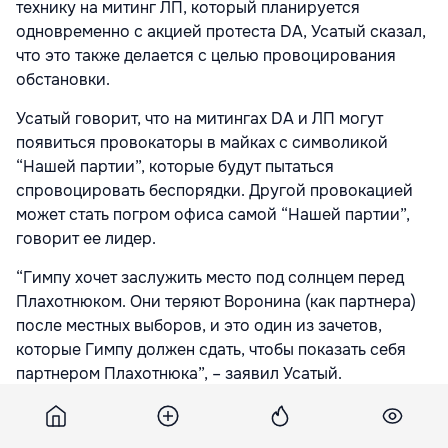
технику на митинг ЛП, который планируется
одновременно с акцией протеста DA, Усатый сказал,
что это также делается с целью провоцирования
обстановки.
Усатый говорит, что на митингах DA и ЛП могут
появиться провокаторы в майках с символикой
“Нашей партии”, которые будут пытаться
спровоцировать беспорядки. Другой провокацией
может стать погром офиса самой “Нашей партии”,
говорит ее лидер.
“Гимпу хочет заслужить место под солнцем перед
Плахотнюком. Они теряют Воронина (как партнера)
после местных выборов, и это один из зачетов,
которые Гимпу должен сдать, чтобы показать себя
партнером Плахотнюка”, – заявил Усатый.
“Сегодня в Кишиневе находятся более 500 граждан
Румынии, приехавших для участия в этих событиях”,