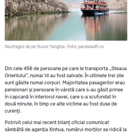
Naufragiul de pe fluviul Yangtze. Foto: paralela45.ro
Din cele 456 de persoane pe care le transporta „Steaua
Orientului”, numai 14 au fost salvate. În ultimele trei zile
sunt găsite numai corpuri. Majoritatea pasagerilor erau
pensionari și persoane în vârstă care s-au găsit prinse
în capcană în interiorul navei, care s-a scufundat în
două minute, în timp ce alte victime au fost duse de
curenți.
Potrivit celui mai recent bilanț oficial comunicat
sâmbătă de agenția Xinhua, numărul morților se ridică la