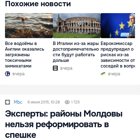
Похожие новости
Все водоёмы в
В Италии из-за жары
Еврокомиссар
Англии оказались
достопримечательно
предупредил о
загрязнены
сти будут работать
рисках из-за
токсичными
дольше
зависимости от
химикатами
соседей в вопрос
вчера
границ
вчера
вчера
Mbc
6 июня 2015, 10:28
1 725
Эксперты: районы Молдовы
нельзя реформировать в
спешке