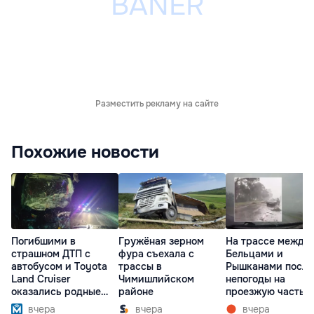
Разместить рекламу на сайте
Похожие новости
Погибшими в
Гружёная зерном
На трассе между
страшном ДТП с
фура съехала с
Бельцами и
автобусом и Toyota
трассы в
Рышканами после
Land Cruiser
Чимишлийском
непогоды на
оказались родные
районе
проезжую часть
братья
упали деревья
вчера
вчера
вчера