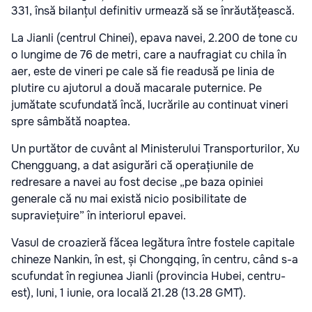
331, însă bilanțul definitiv urmează să se înrăutățească.
La Jianli (centrul Chinei), epava navei, 2.200 de tone cu
o lungime de 76 de metri, care a naufragiat cu chila în
aer, este de vineri pe cale să fie readusă pe linia de
plutire cu ajutorul a două macarale puternice. Pe
jumătate scufundată încă, lucrările au continuat vineri
spre sâmbătă noaptea.
Un purtător de cuvânt al Ministerului Transporturilor, Xu
Chengguang, a dat asigurări că operațiunile de
redresare a navei au fost decise „pe baza opiniei
generale că nu mai există nicio posibilitate de
supraviețuire” în interiorul epavei.
Vasul de croazieră făcea legătura între fostele capitale
chineze Nankin, în est, și Chongqing, în centru, când s-a
scufundat în regiunea Jianli (provincia Hubei, centru-
est), luni, 1 iunie, ora locală 21.28 (13.28 GMT).