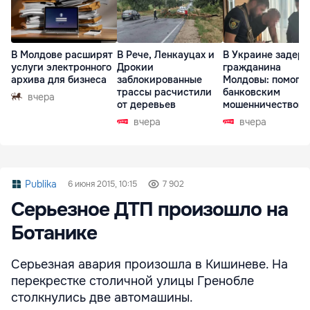
В Молдове расширят
В Рече, Ленкауцах и
В Украине задер
услуги электронного
Дрокии
гражданина
архива для бизнеса
заблокированные
Молдовы: помогал
трассы расчистили
банковским
вчера
от деревьев
мошенничеством 
Чехии
вчера
вчера
Publika
6 июня 2015, 10:15
7 902
Cерьезное ДТП произошло на
Ботанике
Серьезная авария произошла в Кишиневе. На
перекрестке столичной улицы Гренобле
столкнулись две автомашины.