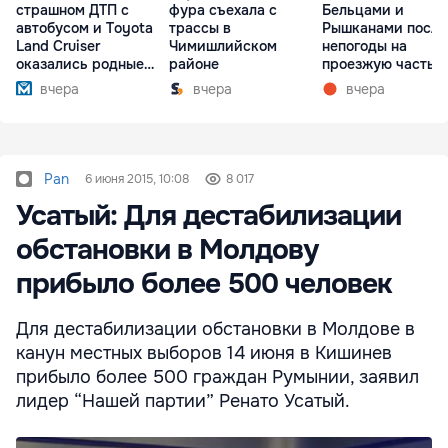
страшном ДТП с
фура съехала с
Бельцами и
автобусом и Toyota
трассы в
Рышканами после
Land Cruiser
Чимишлийском
непогоды на
оказались родные
районе
проезжую часть
братья
упали деревья
вчера
вчера
вчера
Pan
6 июня 2015, 10:08
8 017
Усатый: Для дестабилизации
обстановки в Молдову
прибыло более 500 человек
Для дестабилизации обстановки в Молдове в
канун местных выборов 14 июня в Кишинев
прибыло более 500 граждан Румынии, заявил
лидер “Нашей партии” Ренато Усатый.