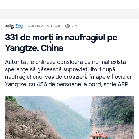
Zdg
6 июня 2015, 10:44
715
331 de morți în naufragiul pe
Yangtze, China
Autoritățile chineze consideră că nu mai există
speranțe să găsească supraviețuitori după
naufragiul unui vas de croazieră în apele fluviului
Yangtze, cu 456 de persoane la bord, scrie AFP.