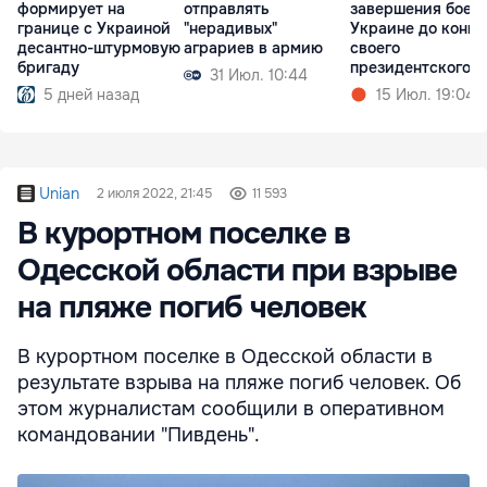
формирует на
отправлять
завершения боев 
границе с Украиной
"нерадивых"
Украине до конца
десантно-штурмовую
аграриев в армию
своего
бригаду
президентского
31 Июл. 10:44
срока
5 дней назад
15 Июл. 19:04
Unian
2 июля 2022, 21:45
11 593
В курортном поселке в
Одесской области при взрыве
на пляже погиб человек
В курортном поселке в Одесской области в
результате взрыва на пляже погиб человек. Об
этом журналистам сообщили в оперативном
командовании "Пивдень".