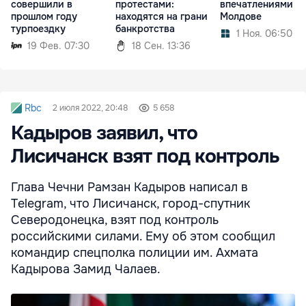
совершили в
протестами:
впечатлениями о
прошлом году
находятся на грани
Молдове
турпоездку
банкротства
1 Ноя. 06:50
19 Фев. 07:30
18 Сен. 13:36
Rbc
2 июля 2022, 20:48
5 658
Кадыров заявил, что
Лисичанск взят под контроль
Глава Чечни Рамзан Кадыров написал в
Telegram, что Лисичанск, город-спутник
Северодонецка, взят под контроль
российскими силами. Ему об этом сообщил
командир спецполка полиции им. Ахмата
Кадырова Замид Чалаев.