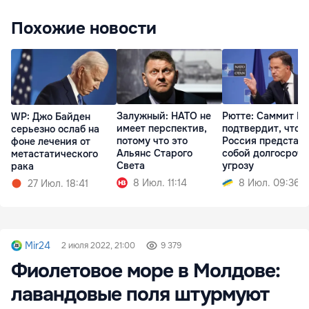
Похожие новости
Залужный: НАТО не
Рютте: Саммит Н
WP: Джо Байден
имеет перспектив,
подтвердит, что
серьезно ослаб на
потому что это
Россия представ
фоне лечения от
Альянс Старого
собой долгосроч
метастатического
Света
угрозу
рака
8 Июл. 11:14
8 Июл. 09:36
27 Июл. 18:41
Mir24
2 июля 2022, 21:00
9 379
Фиолетовое море в Молдове:
лавандовые поля штурмуют