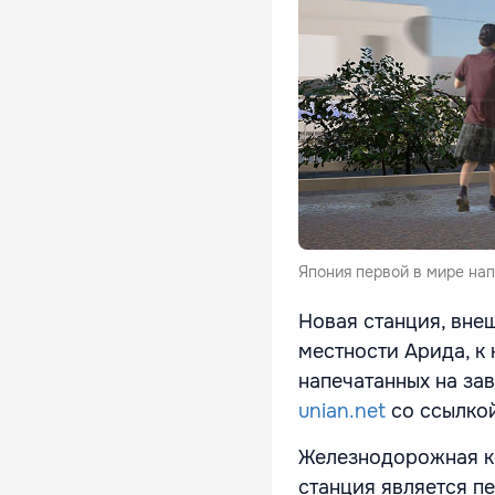
Япония первой в мире на
Новая станция, вне
местности Арида, к 
напечатанных на за
unian.net
со ссылко
Железнодорожная ко
станция является п