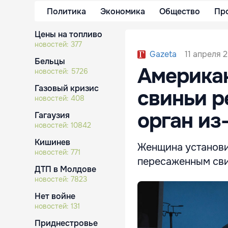
Политика
Экономика
Общество
Пр
Цены на топливо
новостей:
377
11 апреля 
Gazeta
Бельцы
Американ
новостей:
5726
Газовый кризис
свиньи р
новостей:
408
орган из
Гагаузия
новостей:
10842
Кишинев
Женщина установи
новостей:
771
пересаженным св
ДТП в Молдове
новостей:
7823
Нет войне
новостей:
131
Приднестровье