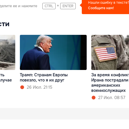
Нашли ошибку в тексте
+
делите ее и нажмите
CTRL
ENTER
Сообщите нам!
сти
ть
Трамп: Cтранам Европы
За время конфлик
случае
повезло, что я их друг
Ирана пострадали
американских
26 Июл. 21:15
военнослужащих
27 Июл. 08:57