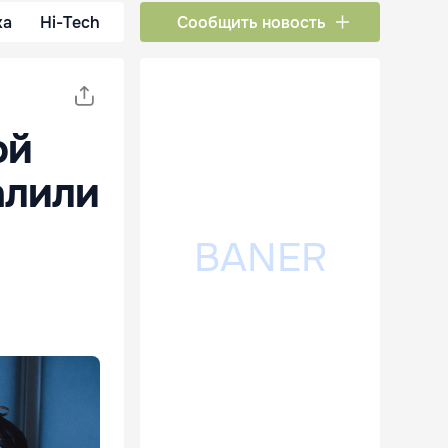
ка
Hi-Tech
Сообщить новость
ой
алили