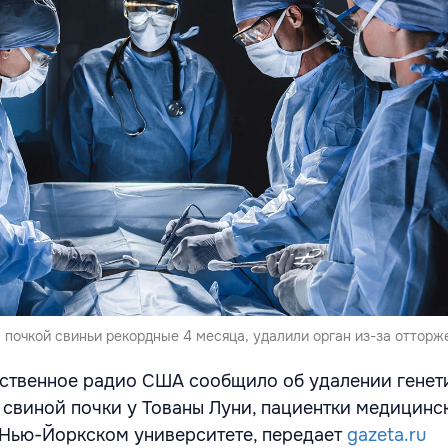
почкой свиньи рекордные 4 месяца, удалили орган из-за отторж
ственное радио США сообщило об удалении генет
виной почки у Тованы Луни, пациентки медицинс
 Нью-Йоркском университете, передает
gazeta.ru