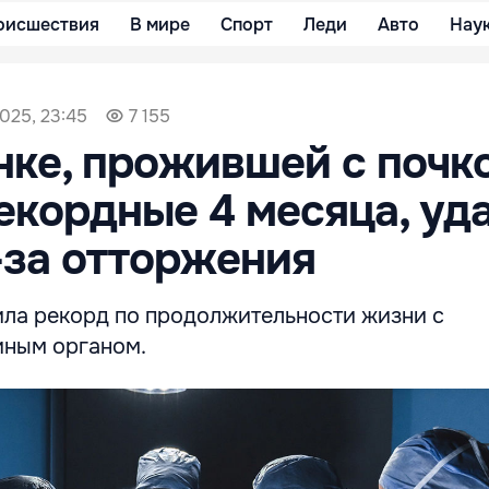
оисшествия
В мире
Спорт
Леди
Авто
Нау
2025, 23:45
7 155
ке, прожившей с почк
екордные 4 месяца, уд
-за отторжения
ла рекорд по продолжительности жизни с
иным органом.