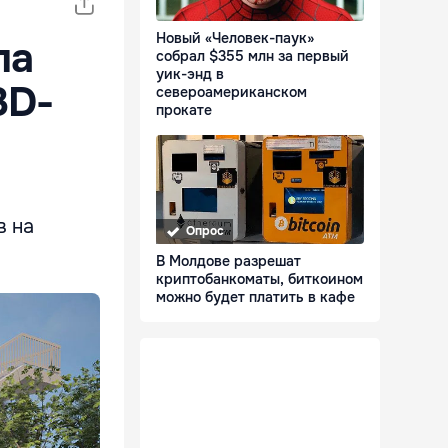
Новый «Человек-паук»
ла
собрал $355 млн за первый
уик-энд в
3D-
североамериканском
прокате
в на
Опрос
В Молдове разрешат
криптобанкоматы, биткоином
можно будет платить в кафе