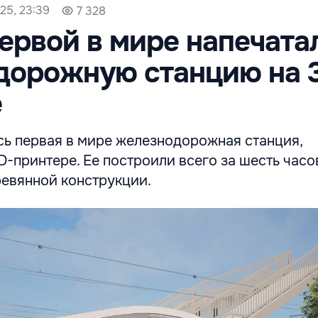
25, 23:39
7 328
ервой в мире напечата
дорожную станцию на 
е
сь первая в мире железнодорожная станция,
D-принтере. Ее построили всего за шесть часо
ревянной конструкции.