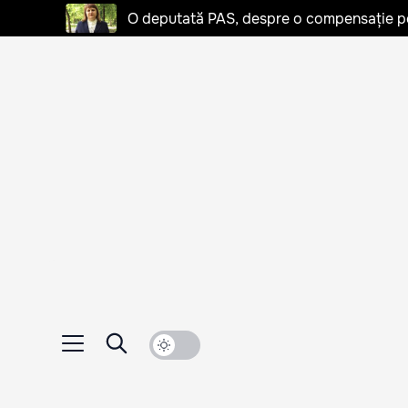
O deputată PAS, despre o compensație pent