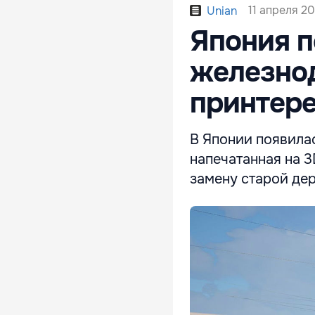
11 апреля 20
Unian
Япония п
железно
принтер
В Японии появила
напечатанная на 3
замену старой де