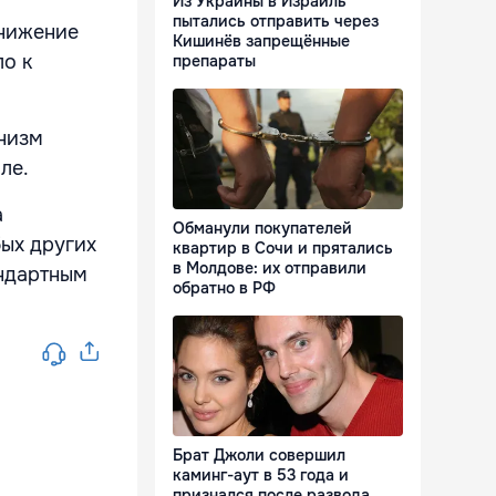
Из Украины в Израиль
пытались отправить через
снижение
Кишинёв запрещённые
о к
препараты
анизм
ле.
а
Обманули покупателей
бых других
квартир в Сочи и прятались
в Молдове: их отправили
андартным
обратно в РФ
Брат Джоли совершил
каминг-аут в 53 года и
признался после развода,