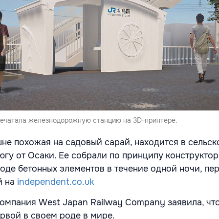
печатала железнодорожную станцию на 3D-принтере.
шне похожая на садовый сарай, находится в сельск
югу от Осаки. Ее собрали по принципу конструктор
воде бетонных элементов в течение одной ночи, пе
й на
independent.co.uk
мпания West Japan Railway Company заявила, что
ервой в своем роде в мире.