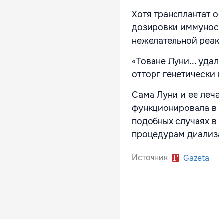
Хотя трансплантат 
дозировки иммуносу
нежелательной реак
«Товане Луни... уда
отторг генетически
Сама Луни и ее леч
функционировала в 
подобных случаях в
процедурам диализ
Источник
Gazeta