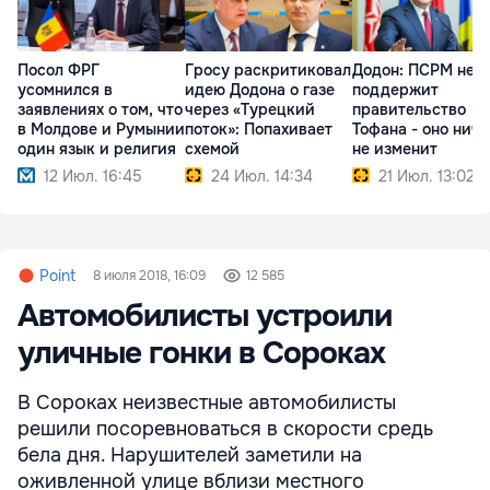
Посол ФРГ
Гросу раскритиковал
Додон: ПСРМ не
усомнился в
идею Додона о газе
поддержит
заявлениях о том, что
через «Турецкий
правительство
в Молдове и Румынии
поток»: Попахивает
Тофана - оно ниче
один язык и религия
схемой
не изменит
12 Июл. 16:45
24 Июл. 14:34
21 Июл. 13:02
Point
8 июля 2018, 16:09
12 585
Автомобилисты устроили
уличные гонки в Сороках
В Сороках неизвестные автомобилисты
решили посоревноваться в скорости средь
бела дня. Нарушителей заметили на
оживленной улице вблизи местного