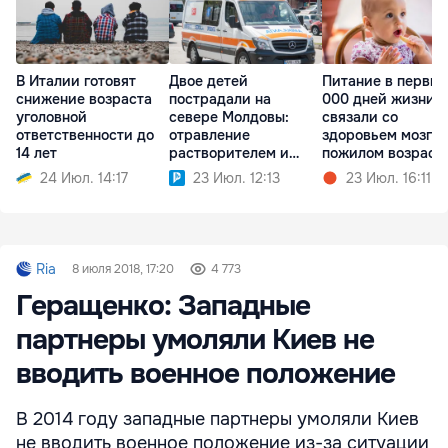
В Италии готовят
Двое детей
Питание в первые
снижение возраста
пострадали на
000 дней жизни
уголовной
севере Молдовы:
связали со
ответственности до
отравление
здоровьем мозга 
14 лет
растворителем и
пожилом возраст
травма бензопилой
24 Июл. 14:17
23 Июл. 12:13
23 Июл. 16:11
Ria
8 июля 2018, 17:20
4 773
Геращенко: Западные
партнеры умоляли Киев не
вводить военное положение
В 2014 году западные партнеры умоляли Киев
не вводить военное положение из-за ситуации