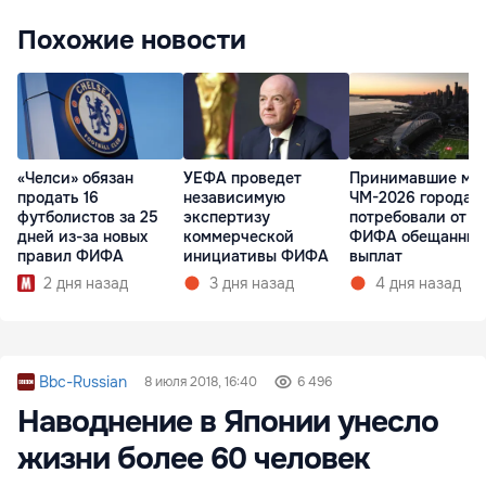
Похожие новости
«Челси» обязан
УЕФА проведет
Принимавшие ма
продать 16
независимую
ЧМ-2026 города 
футболистов за 25
экспертизу
потребовали от
дней из-за новых
коммерческой
ФИФА обещанных
правил ФИФА
инициативы ФИФА
выплат
2 дня назад
3 дня назад
4 дня назад
Bbc-Russian
8 июля 2018, 16:40
6 496
Наводнение в Японии унесло
жизни более 60 человек