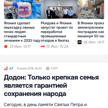
Япония сделает
Молдова и Япония
В Японии произо
пересадку свиных
запустят проект по
землетрясение:
почек людям
переработке
пострадали как
стандартным
промышленных
минимум 50 чело
лечением к 2033 году
отходов в биогаз
28 Июл. 14:15
23 Июл. 13:17
15 Июл. 15:24
Aif
8 июля 2018, 16:20
5 677
Додон: Только крепкая семья
является гарантией
сохранения народа
Сегодня, в день памяти Святых Петра и