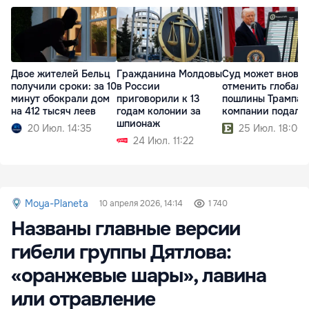
Двое жителей Бельц
Гражданина Молдовы
Суд может вновь
получили сроки: за 10
в России
отменить глобаль
минут обокрали дом
приговорили к 13
пошлины Трампа:
на 412 тысяч леев
годам колонии за
компании подали
шпионаж
20 Июл. 14:35
25 Июл. 18:00
24 Июл. 11:22
Moya-Planeta
10 апреля 2026, 14:14
1 740
Названы главные версии
гибели группы Дятлова:
«оранжевые шары», лавина
или отравление