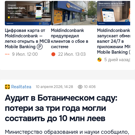
Цифровая карта от
Moldindconbank
Moldindconbank
Moldindconbank —
предупредил
запускает обмен
легко открыть в MICB
клиентов о сбое в
валют 24/7 в
Mobile Banking Ⓟ
системе
приложении MICB
Mobile Banking Ⓟ
9 Июл. 12:00
22 Июл. 13:03
5 дней назад
Realitatea
10 апреля 2026, 14:28
10 406
Аудит в Ботаническом саду:
потери за три года могли
составить до 10 млн леев
Министерство образования и науки сообщило,