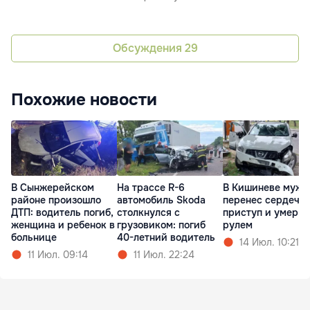
Обсуждения
29
Похожие новости
В Сынжерейском
На трассе R-6
В Кишиневе мужч
районе произошло
автомобиль Skoda
перенес сердечн
ДТП: водитель погиб,
столкнулся с
приступ и умер з
женщина и ребенок в
грузовиком: погиб
рулем
больнице
40-летний водитель
14 Июл. 10:21
11 Июл. 09:14
11 Июл. 22:24