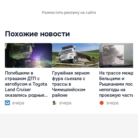
Разместить рекламу на сайте
Похожие новости
Погибшими в
Гружёная зерном
На трассе между
страшном ДТП с
фура съехала с
Бельцами и
автобусом и Toyota
трассы в
Рышканами после
Land Cruiser
Чимишлийском
непогоды на
оказались родные
районе
проезжую часть
братья
упали деревья
вчера
вчера
вчера