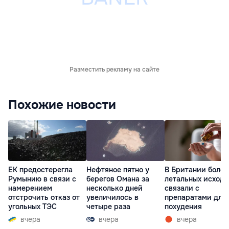
Разместить рекламу на сайте
Похожие новости
ЕК предостерегла
Нефтяное пятно у
В Британии более
Румынию в связи с
берегов Омана за
летальных исходо
намерением
несколько дней
связали с
отстрочить отказ от
увеличилось в
препаратами для
угольных ТЭС
четыре раза
похудения
вчера
вчера
вчера