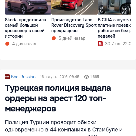
Skoda представила
Производство Land
В США запустят
самый большой
Rover Discovery Sport
платные поездки 
кроссовер в своей
прекращено
роботакси без ру
истории
педалей
5 дней назад
4 дня назад
30 Июл. 22:00
Bbc-Russian
16 августа 2016, 09:45
1 665
Турецкая полиция выдала
ордеры на арест 120 топ-
менеджеров
Полиция Турции проводит обыски
одновременно в 44 компаниях в Стамбуле и