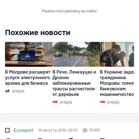
Разместить рекламу на сайте
Похожие новости
В Молдове расширят
В Рече, Ленкауцах и
В Украине задер
услуги электронного
Дрокии
гражданина
архива для бизнеса
заблокированные
Молдовы: помогал
трассы расчистили
банковским
вчера
от деревьев
мошенничеством 
Чехии
вчера
вчера
Eurosport
16 августа 2016, 09:53
15 855