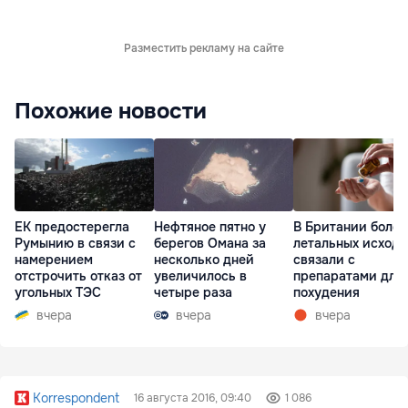
Разместить рекламу на сайте
Похожие новости
ЕК предостерегла
Нефтяное пятно у
В Британии более
Румынию в связи с
берегов Омана за
летальных исходо
намерением
несколько дней
связали с
отстрочить отказ от
увеличилось в
препаратами для
угольных ТЭС
четыре раза
похудения
вчера
вчера
вчера
Korrespondent
16 августа 2016, 09:40
1 086