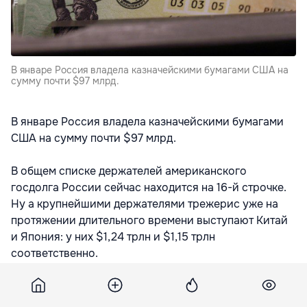
В январе Россия владела казначейскими бумагами США на
сумму почти $97 млрд.
В январе Россия владела казначейскими бумагами
США на сумму почти $97 млрд.
В общем списке держателей американского
госдолга России сейчас находится на 16-й строчке.
Ну а крупнейшими держателями трежерис уже на
протяжении длительного времени выступают Китай
и Япония: у них $1,24 трлн и $1,15 трлн
соответственно.
При этом Саудовская Аравия за месяц значительно
сократила объем американских бондов - на почти