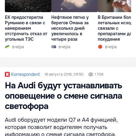
ЕК предостерегла
Нефтяное пятно у
В Британии более
Румынию в связи с
берегов Омана за
летальных исходо
намерением
несколько дней
связали с
отстрочить отказ от
увеличилось в
препаратами для
угольных ТЭС
четыре раза
похудения
вчера
вчера
вчера
Korrespondent
16 августа 2016, 09:50
1 708
На Audi будут устанавливать
оповещение о смене сигнала
светофора
Audi оборудует модели ​Q7 и A4 функцией,
которая позволит водителям получать
информацию о смене сигнала светофора,