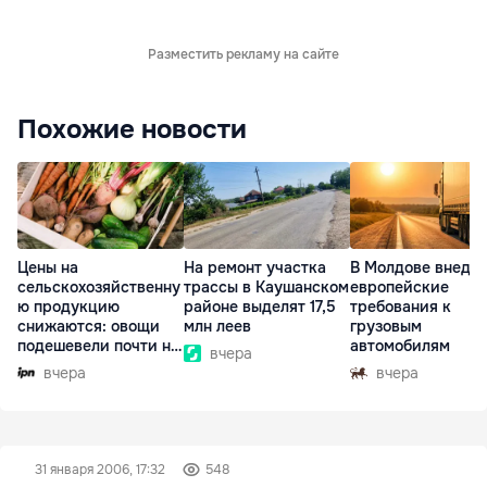
Разместить рекламу на сайте
Похожие новости
Цены на
На ремонт участка
В Молдове внедр
сельскохозяйственну
трассы в Каушанском
европейские
ю продукцию
районе выделят 17,5
требования к
снижаются: овощи
млн леев
грузовым
подешевели почти на
автомобилям
вчера
30%
вчера
вчера
31 января 2006, 17:32
548