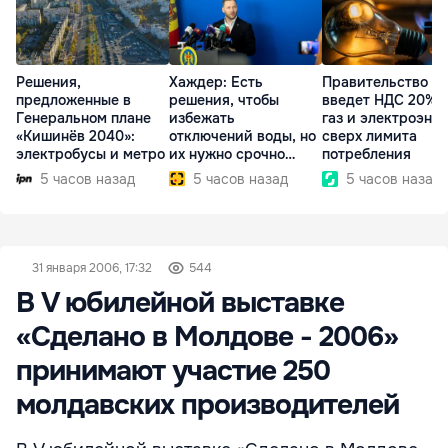
Решения,
Хаждер: Есть
Правительство
предложенные в
решения, чтобы
введет НДС 20% 
Генеральном плане
избежать
газ и электроэне
«Кишинёв 2040»:
отключений воды, но
сверх лимита
электробусы и метро
их нужно срочно
потребления
внедрить
5 часов назад
5 часов назад
5 часов назад
31 января 2006, 17:32
544
В V юбилейной выставке
«Сделано в Молдове - 2006»
принимают участие 250
молдавских производителей