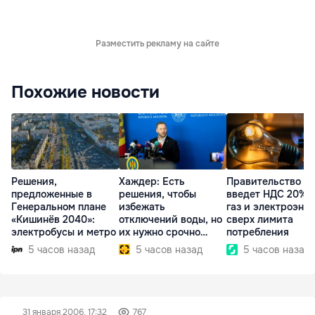
Разместить рекламу на сайте
Похожие новости
Решения,
Хаждер: Есть
Правительство
предложенные в
решения, чтобы
введет НДС 20% 
Генеральном плане
избежать
газ и электроэне
«Кишинёв 2040»:
отключений воды, но
сверх лимита
электробусы и метро
их нужно срочно
потребления
внедрить
5 часов назад
5 часов назад
5 часов назад
31 января 2006, 17:32
767