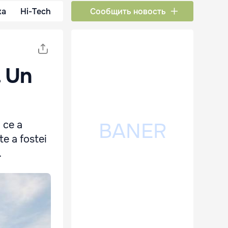
ка
Hi-Tech
Сообщить новость
. Un
 ce a
ite a fostei
.