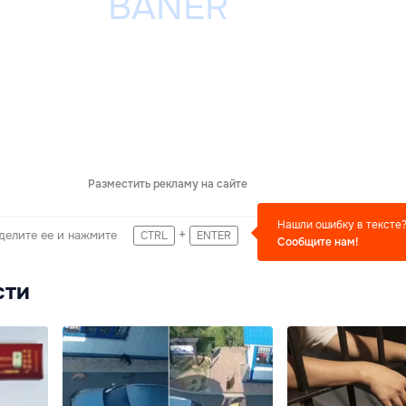
Разместить рекламу на сайте
Нашли ошибку в тексте
+
делите ее и нажмите
CTRL
ENTER
Сообщите нам!
сти