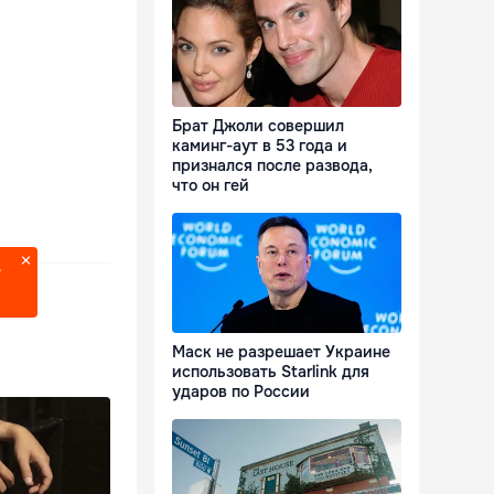
Брат Джоли совершил
каминг-аут в 53 года и
признался после развода,
что он гей
?
Маск не разрешает Украине
использовать Starlink для
ударов по России