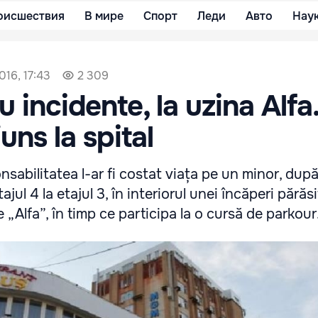
оисшествия
В мире
Спорт
Леди
Авто
Нау
016, 17:43
2 309
 incidente, la uzina Alfa
uns la spital
nsabilitatea l-ar fi costat viața pe un minor, după
tajul 4 la etajul 3, în interiorul unei încăperi părăs
 „Alfa”, în timp ce participa la o cursă de parkour