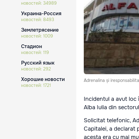
новостей:
34989
Украина-Россия
новостей:
8493
Землетрясение
новостей:
1009
Стадион
новостей:
119
Русский язык
новостей:
292
Хорошие новости
Adrenalina și iresponsabilit
новостей:
1721
Incidentul a avut loc 
Alba Iulia din sectoru
Solicitat telefonic, Ad
Capitalei, a declara
acesta era cu mai mul