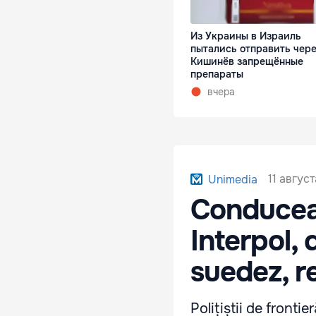
Из Украины в Израиль
пытались отправить чер
Кишинёв запрещённые
препараты
вчера
11 август
Unimedia
Conducea
Interpol, 
suedez, r
Polițiștii de fronti