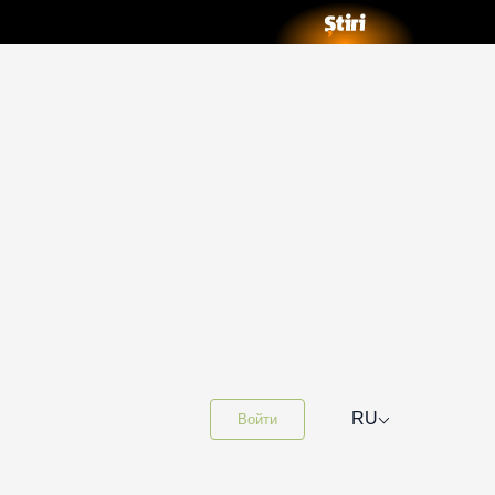
⌵
RU
Войти