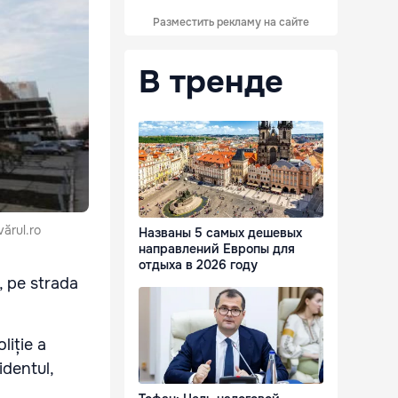
Разместить рекламу на сайте
В тренде
vărul.ro
Названы 5 самых дешевых
направлений Европы для
отдыха в 2026 году
0, pe strada
liție a
dentul,