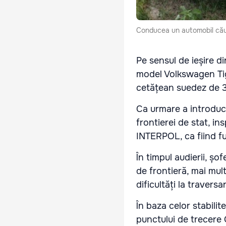
Conducea un automobil căut
Pe sensul de ieșire di
model Volkswagen Tigu
cetățean suedez de 3
Ca urmare a introduce
frontierei de stat, i
INTERPOL, ca fiind fu
În timpul audierii, șo
de frontieră, mai mul
dificultăți la traversa
În baza celor stabilite
punctului de trecere O