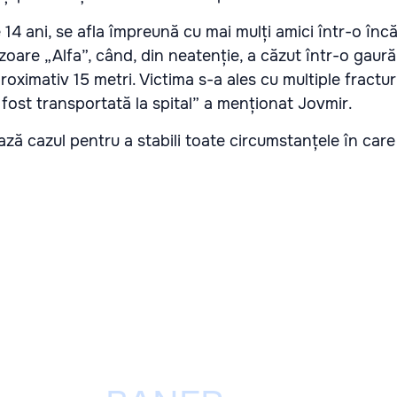
e 14 ani, se afla împreună cu mai mulți amici într-o înc
izoare „Alfa”, când, din neatenție, a căzut într-o gaur
roximativ 15 metri. Victima s-a ales cu multiple fractur
a fost transportată la spital” a menționat Jovmir.
ază cazul pentru a stabili toate circumstanțele în car