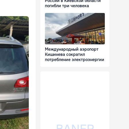
России в Киевской области
погибли три человека
Международный аэропорт
Кишинева сократил
потребление электроэнергии