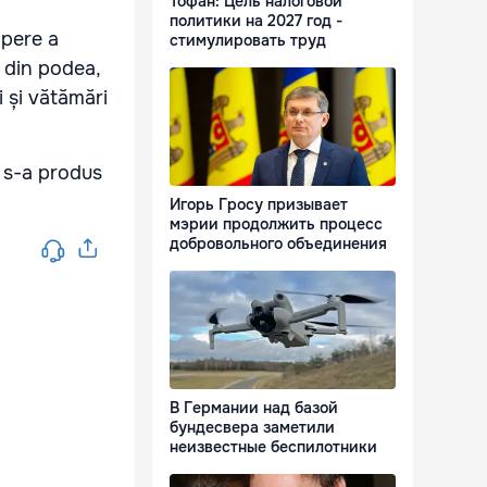
Тофан: Цель налоговой
политики на 2027 год -
ăpere a
стимулировать труд
ă din podea,
i și vătămări
e s-a produs
Игорь Гросу призывает
мэрии продолжить процесс
добровольного объединения
В Германии над базой
бундесвера заметили
неизвестные беспилотники