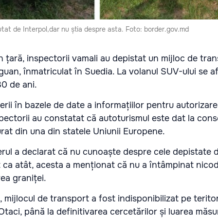
at de Interpol,dar nu știa despre asta. Foto: border.gov.md
n țară, inspectorii vamali au depistat un mijloc de tra
an, înmatriculat în Suedia. La volanul SUV-ului se af
0 de ani.
rii în bazele de date a informațiilor pentru autorizarea
nspectorii au constatat că autoturismul este dat la co
rat din una din statele Uniunii Europene.
ferul a declarat că nu cunoaște despre cele depistate de
t ca atât, acesta a menționat că nu a întâmpinat nico
rea graniței.
, mijlocul de transport a fost indisponibilizat pe teritor
taci, până la definitivarea cercetărilor și luarea măsur