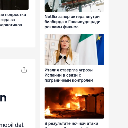
не подростка
Netflix запер актера внутри
 года за
билборда в Голливуде ради
наркотиков
рекламы фильма
Италия отвергла угрозы
Испании в связи с
пограничным контролем
Un
В результате ночной атаки
omobil dat