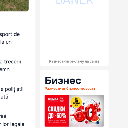
nsport de
la un
 trecerii
Разместить рекламу на сайте
nsemn
Бизнес
 polițiștii
Разместить бизнес-новость
dată
iul
ilor legale