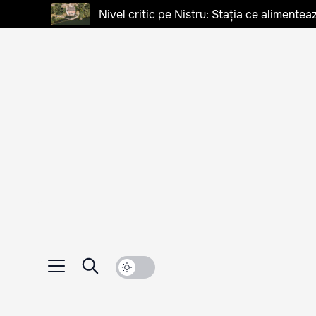
Nivel critic pe Nistru: Stația ce alimentea