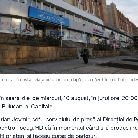
atea l-ar fi costat viața pe un minor, după ce a căzut în gol. Foto: ade
în seara zilei de miercuri, 10 august, în jurul orei 20:0
l Buiucani al Capitalei.
rian Jovmir, șeful serviciului de presă al Direcției de Po
t pentru Today.MD că în momentul când s-a produs inci
ți prieteni și făceau curse de parkour.