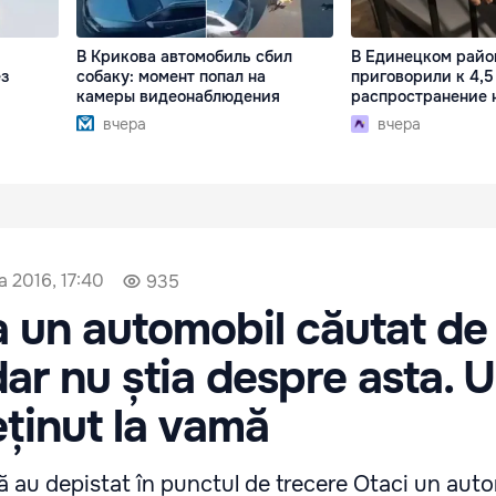
В Крикова автомобиль сбил
В Единецком райо
ез
собаку: момент попал на
приговорили к 4,5
камеры видеонаблюдения
распространение 
вчера
вчера
а 2016, 17:40
935
 un automobil căutat de
dar nu știa despre asta. 
eținut la vamă
eră au depistat în punctul de trecere Otaci un aut