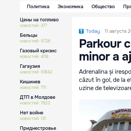
Политика
Экономика
Общество
Пр
Цены на топливо
новостей:
377
11 августа 2
Today
Бельцы
Parkour cu
новостей:
5726
Газовый кризис
minor a aj
новостей:
408
Гагаузия
Adrenalina și irespo
новостей:
10842
căzut în gol, de la e
Кишинев
uzine de televizoare
новостей:
771
ДТП в Молдове
новостей:
7823
Нет войне
новостей:
131
Приднестровье