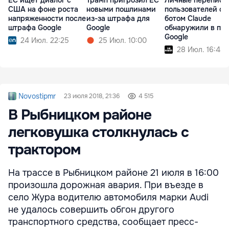
ЕС ищет диалог с
Трамп пригрозил ЕС
Личные переписк
США на фоне роста
новыми пошлинами
пользователей с ч
напряженности после
из-за штрафа для
ботом Claude
штрафа Google
Google
обнаружили в по
Google
24 Июл. 22:25
25 Июл. 10:00
28 Июл. 16:44
Novostipmr
23 июля 2018, 21:36
4 515
В Рыбницком районе
легковушка столкнулась с
трактором
На трассе в Рыбницком районе 21 июля в 16:00
произошла дорожная авария. При въезде в
село Жура водителю автомобиля марки Audi
не удалось совершить обгон другого
транспортного средства, сообщает пресс-