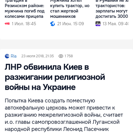
Трагедия в
Мужчина хотел
В Румынии не хва
Резинcком районе:
купить трактор, но
трактористов:
мужчина погиб под
стал жертвой
зарплаты могут
колесами прицепа
мошенников
достигать 3000 е
1 Июл. 18:45
21 Июн. 15:09
13 Мая. 09:40
Ria
23 июля 2018, 21:35
1 758
ЛНР обвинила Киев в
разжигании религиозной
войны на Украине
Попытка Киева создать поместную
автокефальную церковь может привести к
разжиганию межрелигиозной войны, считает
и.о. главы самопровозглашенной Луганской
народной республики Леонид Пасечник