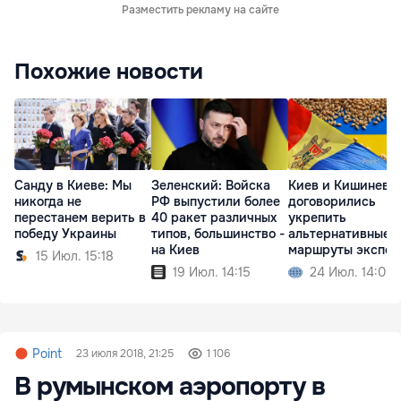
Разместить рекламу на сайте
Похожие новости
Санду в Киеве: Мы
Зеленский: Войска
Киев и Кишинев
никогда не
РФ выпустили более
договорились
перестанем верить в
40 ракет различных
укрепить
победу Украины
типов, большинство -
альтернативные
на Киев
маршруты экспор
15 Июл. 15:18
зерна
19 Июл. 14:15
24 Июл. 14:09
Point
23 июля 2018, 21:25
1 106
В румынском аэропорту в