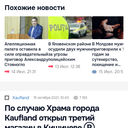
Похожие новости
Апелляционная
В Яловенском районе
В Молдове мужчи
палата оставила в
осудили двух мужчин
приговорили к 15
силе оправдательный
за угрозы
годам за
приговор Александру
полицейским
сутенерство,
Стояногло
похищение и
13 Июл. 12:38
изнасилование
14 Июл. 21:31
15 Июл. 20:56
Kaufland
15 октября 2021, 10:43
7 183
По случаю Храма города
Kaufland открыл третий
магазин в Кишиневе Ⓟ