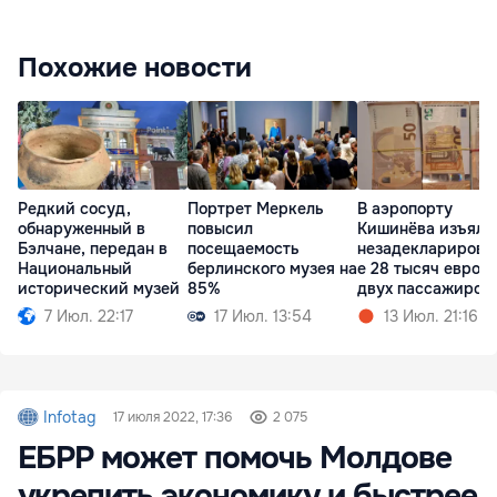
Похожие новости
Редкий сосуд,
Портрет Меркель
В аэропорту
обнаруженный в
повысил
Кишинёва изъяли
Бэлчане, передан в
посещаемость
незадекларирова
Национальный
берлинского музея на
е 28 тысяч евро у
исторический музей
85%
двух пассажиров
7 Июл. 22:17
17 Июл. 13:54
13 Июл. 21:16
Infotag
17 июля 2022, 17:36
2 075
ЕБРР может помочь Молдове
укрепить экономику и быстрее