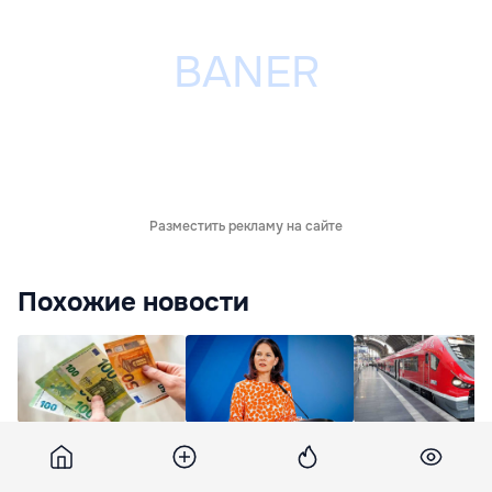
Разместить рекламу на сайте
Похожие новости
Немец, который 13
Бербок: Ракеты США
Немецкий
лет пробыл в тюрьме
в Германии будут
железнодорожны
из-за ошибочных
надежно сдерживать
оператор сократи