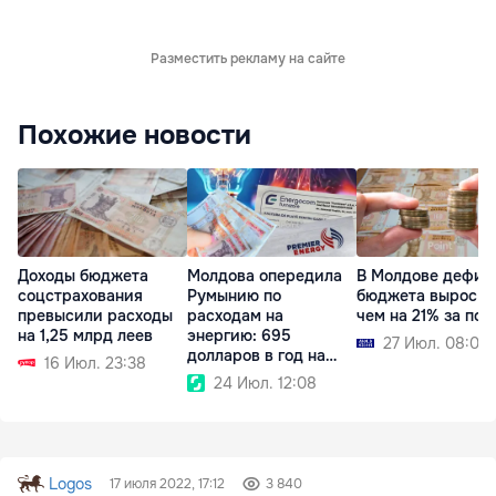
Разместить рекламу на сайте
Похожие новости
Доходы бюджета
Молдова опередила
В Молдове дефиц
соцстрахования
Румынию по
бюджета вырос б
превысили расходы
расходам на
чем на 21% за пол
на 1,25 млрд леев
энергию: 695
27 Июл. 08:03
долларов в год на
16 Июл. 23:38
человека
24 Июл. 12:08
Logos
17 июля 2022, 17:12
3 840