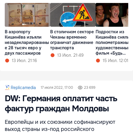
В аэропорту
В столичном секторе
Подростки из
Кишинёва изъяли
Чеканы временно
Кишинёва сняли
незадекларированны
ограничат движение
полнометражный
е 28 тысяч евро у
транспорта
художественный
двух пассажиров
фильм «Будь
13 Июл. 21:49
Золотым»
13 Июл. 21:16
15 Июл. 12:01
Replicamedia
17 июля 2022, 17:00
23 699
DW: Германия оплатит часть
фактур граждан Молдовы
Европейцы и их союзники софинансируют
выход страны из-под российского