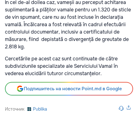
În cel de-al doilea caz, vameșii au perceput achitarea
suplimentară a plăților vamale pentru un 1.320 de sticle
de vin spumant, care nu au fost incluse în declarația
vamală. Încălcarea a fost relevată în cadrul efectuării
controlului documentar, inclusiv a certificatului de
măsurare, fiind depistată o divergență de greutate de
2.818 kg.
Cercetările pe acest caz sunt continuate de către
subdiviziunile specializate ale Serviciului Vamal în
vederea elucidării tuturor circumstanțelor.
Подпишитесь на новости Point.md в Google
Источник
Publika