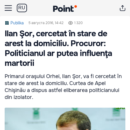
RU
Publika
5 августа 2016, 14:42
1 320
Ilan Şor, cercetat în stare de
arest la domiciliu. Procuror:
Politicianul ar putea influenţa
martorii
Primarul oraşului Orhei, Ilan Şor, va fi cercetat în
stare de arest la domiciliu. Curtea de Apel
Chişinău a dispus astfel eliberarea politicianului
din izolator.