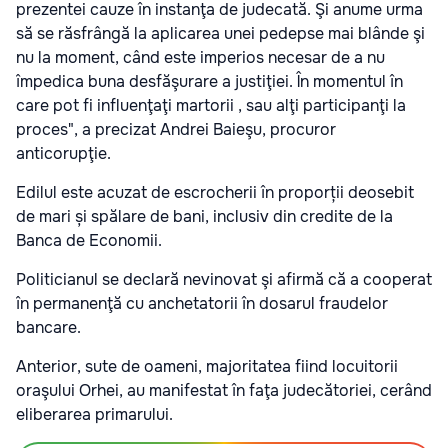
prezentei cauze în instanţa de judecată. Şi anume urma
să se răsfrângă la aplicarea unei pedepse mai blânde şi
nu la moment, când este imperios necesar de a nu
împedica buna desfăşurare a justiţiei. În momentul în
care pot fi influenţaţi martorii , sau alţi participanţi la
proces", a precizat Andrei Baieşu, procuror
anticorupţie.
Edilul este acuzat de escrocherii în proporții deosebit
de mari și spălare de bani, inclusiv din credite de la
Banca de Economii.
Politicianul se declară nevinovat şi afirmă că a cooperat
în permanenţă cu anchetatorii în dosarul fraudelor
bancare.
Anterior, sute de oameni, majoritatea fiind locuitorii
oraşului Orhei, au manifestat în faţa judecătoriei, cerând
eliberarea primarului.