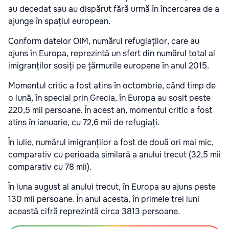
au decedat sau au dispărut fără urmă în încercarea de a
ajunge în spațiul european.
Conform datelor OIM, numărul refugiaților, care au
ajuns în Europa, reprezintă un sfert din numărul total al
imigranților sosiți pe țărmurile europene în anul 2015.
Momentul critic a fost atins în octombrie, când timp de
o lună, în special prin Grecia, în Europa au sosit peste
220,5 mii persoane. În acest an, momentul critic a fost
atins în ianuarie, cu 72,6 mii de refugiați.
În iulie, numărul imigranților a fost de două ori mai mic,
comparativ cu perioada similară a anului trecut (32,5 mii
comparativ cu 78 mii).
În luna august al anului trecut, în Europa au ajuns peste
130 mii persoane. În anul acesta, în primele trei luni
această cifră reprezintă circa 3813 persoane.