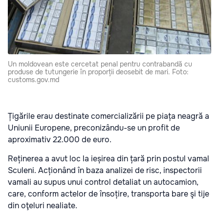
Un moldovean este cercetat penal pentru contrabandă cu
produse de tutungerie în proporții deosebit de mari. Foto:
customs.gov.md
Țigările erau destinate comercializării pe piața neagră a
Uniunii Europene, preconizându-se un profit de
aproximativ 22.000 de euro.
Reținerea a avut loc la ieșirea din țară prin postul vamal
Sculeni. Acționând în baza analizei de risc, inspectorii
vamali au supus unui control detaliat un autocamion,
care, conform actelor de însoțire, transporta bare şi tije
din oţeluri nealiate.