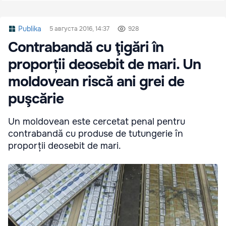
Publika
5 августа 2016, 14:37
928
Contrabandă cu ţigări în
proporții deosebit de mari. Un
moldovean riscă ani grei de
puşcărie
Un moldovean este cercetat penal pentru
contrabandă cu produse de tutungerie în
proporții deosebit de mari.