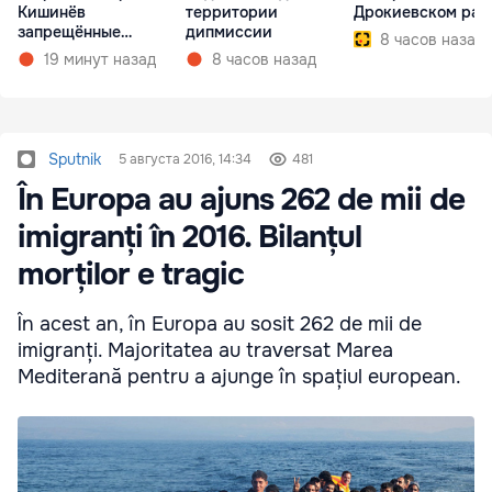
Кишинёв
территории
Дрокиевском рай
запрещённые
дипмиссии
8 часов назад
препараты
19 минут назад
8 часов назад
Sputnik
5 августа 2016, 14:34
481
În Europa au ajuns 262 de mii de
imigranți în 2016. Bilanțul
morților e tragic
În acest an, în Europa au sosit 262 de mii de
imigranți. Majoritatea au traversat Marea
Mediterană pentru a ajunge în spațiul european.