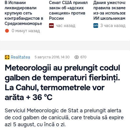
В Испании
Сенат США принял
Дания ужесточае
ликвидировали
закон об «адских
правила экзамен
крупную сеть
санкциях» против
из-за использова
контрабандистов в
России
ИИ школьниками
Средиземноморье
час назад
3 часа назад
0 минут назад
Realitatea
5 августа 2016, 14:30
670
Meteorologii au prelungit codul
galben de temperaturi fierbinți.
La Cahul, termometrele vor
arăta + 36 °C
Serviciul Meteorologic de Stat a prelungit alerta
de cod galben de caniculă, care trebuia să expire
azi 5 august, cu încă o zi.