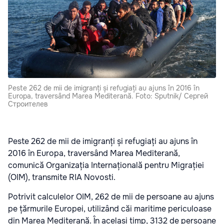
Peste 262 de mii de imigranți și refugiați au ajuns în 2016 în
Europa, traversând Marea Mediterană. Foto: Sputnik/ Сергей
Строителев
Peste 262 de mii de imigranți și refugiați au ajuns în
2016 în Europa, traversând Marea Mediterană,
comunică Organizația Internațională pentru Migrației
(OIM), transmite RIA Novosti.
Potrivit calculelor OIM, 262 de mii de persoane au ajuns
pe țărmurile Europei, utilizând căi maritime periculoase
din Marea Mediterană. În același timp, 3132 de persoane