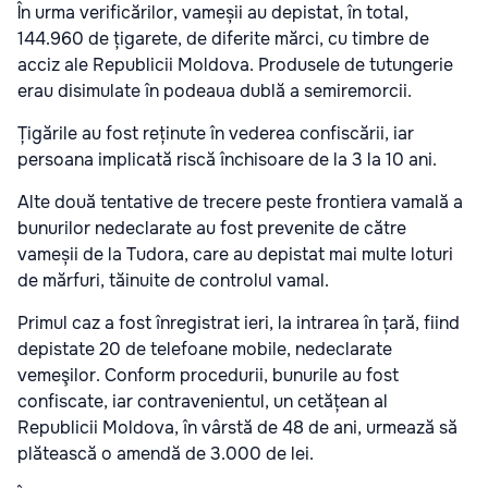
În urma verificărilor, vameșii au depistat, în total,
144.960 de țigarete, de diferite mărci, cu timbre de
acciz ale Republicii Moldova. Produsele de tutungerie
erau disimulate în podeaua dublă a semiremorcii.
Țigările au fost reținute în vederea confiscării, iar
persoana implicată riscă închisoare de la 3 la 10 ani.
Alte două tentative de trecere peste frontiera vamală a
bunurilor nedeclarate au fost prevenite de către
vameșii de la Tudora, care au depistat mai multe loturi
de mărfuri, tăinuite de controlul vamal.
Primul caz a fost înregistrat ieri, la intrarea în țară, fiind
depistate 20 de telefoane mobile, nedeclarate
vemeşilor. Conform procedurii, bunurile au fost
confiscate, iar contravenientul, un cetățean al
Republicii Moldova, în vârstă de 48 de ani, urmează să
plătească o amendă de 3.000 de lei.