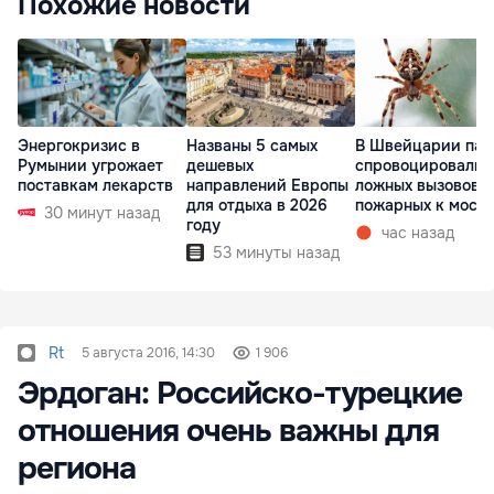
Похожие новости
Энергокризис в
Названы 5 самых
В Швейцарии пау
Румынии угрожает
дешевых
спровоцировали 
поставкам лекарств
направлений Европы
ложных вызовов
для отдыха в 2026
пожарных к мосту
30 минут назад
году
час назад
53 минуты назад
Rt
5 августа 2016, 14:30
1 906
Эрдоган: Российско-турецкие
отношения очень важны для
региона