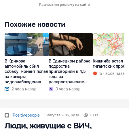
Разместить рекламу на сайте
Похожие новости
В Крикова
В Единецком районе
Кишинёв встал в
автомобиль сбил
подростка
гигантских пробк
собаку: момент попал
приговорили к 4,5
5 часов назад
на камеры
года за
видеонаблюдения
распространение
наркотиков
2 часа назад
3 часа назад
Positivepeople
5 августа 2016, 14:38
1 809
Люди, живущие с ВИЧ,