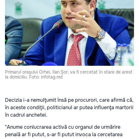
Primarul oraşului Orhei, Ilan Şor, va fi cercetat în stare de arest
la domiciliu. Foto: infotag.md
Decizia i-a nemulţumit însă pe procurori, care afirmă că,
în aceste condiţii, politicianul ar putea influenţa martorii
în cadrul anchetei.
"Anume conlucrarea activă cu organul de urmărire
penală ar fi putut, s-ar fi putut invoca la cercetarea