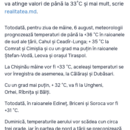
va atinge valori de până la 33°C și mai mult, scrie
realitatea.md
.
Totodată, pentru ziua de mâine, 6 august, meteorologii
prognozează temperaturi de până la +36 °C în raioanele
de sud ale țării, Cahul și Ceadîr-Lunga; + 35 °C la
Comrat și Cimișlia și cu un grad ma puțin în raioanele
Ștefan-Vodă, Leova și orașul Tiraspol.
La Chișinău mâine vor fi +33 °C, aceleași temperaturi se
vor înregistra de asemenea, la Călărași și Dubăsari.
Cu un grad mai puțin, + 32 °C, va fi la Ungheni,
Orhei, Rîbnița și Bălți.
Totodată, în raioanele Edineț, Briceni și Soroca vor fi
+31 °C.
Duminică, temperaturile aerului vor scădea cun circa
trei grade, iar în partea de nord a țării se preconizează