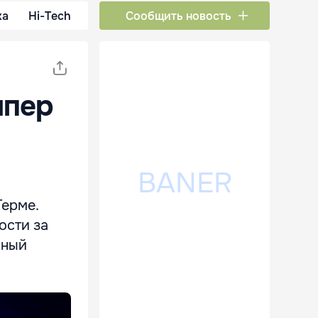
ка
Hi-Tech
Сообщить новость
мпер
Терме.
ости за
нный