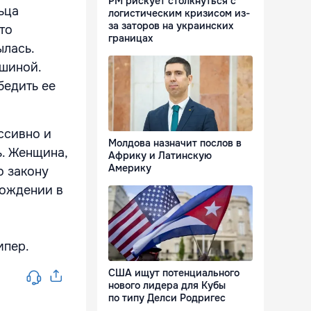
РМ рискует столкнуться с
ьца
логистическим кризисом из-
за заторов на украинских
то
границах
ылась.
ашиной.
бедить ее
ссивно и
Молдова назначит послов в
ь. Женщина,
Африку и Латинскую
Америку
о закону
вождении в
мпер.
США ищут потенциального
нового лидера для Кубы
по типу Делси Родригес