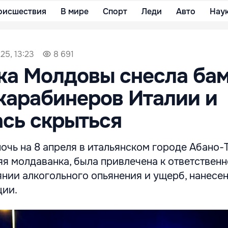
оисшествия
В мире
Спорт
Леди
Авто
Нау
25, 13:23
8 691
ка Молдовы снесла ба
карабинеров Италии и
сь скрыться
очь на 8 апреля в итальянском городе Абано-
я молдаванка, была привлечена к ответственн
янии алкогольного опьянения и ущерб, нанесе
ции.