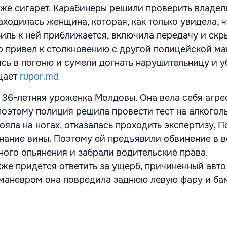
же сигарет. Карабинеры решили проверить владел
ходилась женщина, которая, как только увидела, ч
иль к ней приближается, включила передачу и скр
 привел к столкновению с другой полицейской м
сь в погоню и сумели догнать нарушительницу и у
щает
rupor.md
о 36-летняя уроженка Молдовы. Она вела себя агре
поэтому полиция решила провести тест на алкогол
ояла на ногах, отказалась проходить экспертизу. П
знание вины. Поэтому ей предъявили обвинение в 
ного опьянения и забрали водительские права.
же придется ответить за ущерб, причиненный авто
маневром она повредила заднюю левую фару и ба