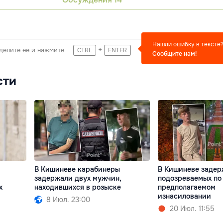
Нашли ошибку в тексте
+
делите ее и нажмите
CTRL
ENTER
Сообщите нам!
сти
В Кишиневе карабинеры
В Кишиневе задер
задержали двух мужчин,
подозреваемых по 
х
находившихся в розыске
предполагаемом
изнасиловании
8 Июл. 23:00
20 Июл. 11:55