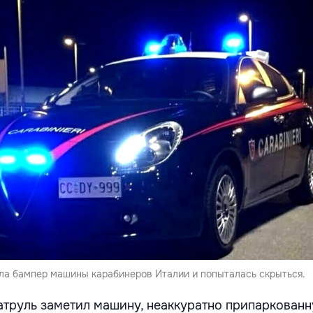
а бампер машины карабинеров Италии и попыталась скрыться.
труль заметил машину, неаккуратно припаркован