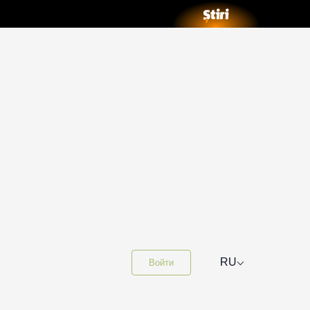
⌵
RU
Войти