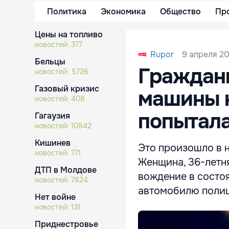
Политика
Экономика
Общество
Пр
Цены на топливо
новостей:
377
9 апреля 20
Rupor
Бельцы
Граждан
новостей:
5726
Газовый кризис
машины 
новостей:
408
попытала
Гагаузия
новостей:
10842
Кишинев
Это произошло в н
новостей:
771
Женщина, 36-летня
ДТП в Молдове
вождение в состо
новостей:
7824
автомобилю поли
Нет войне
новостей:
131
Приднестровье