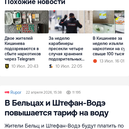
Похожие новости
Двое жителей
За неделю
В Кишиневе за
Кишинева
карабинеры
неделю изъяли
подозреваются в
пресекли четыре
наркотики на су
сбыте наркотиков
случая хранения
свыше 100 тысяч 
через Telegram
подозрительных
13 Июл. 16:01
веществ
10 Июл. 20:43
10 Июл. 22:05
Rupor
22 апреля 2026, 15:38
11 195
В Бельцах и Штефан-Водэ
повышается тариф на воду
Жители Бельц и Штефан-Водэ будут платить по