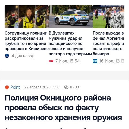
Сотрудницу полиции
В Дурлештах
После выхода в
раскритиковали за
мужчина ударил
финал Аргентине
грубый тон во время
полицейского по
грозит штраф из-
проверки в Кишиневе
голове и получил
политического
полтора года тюрьмы
баннера
4 дня назад
7 Июл. 15:54
16 Июл. 12:19
Point
22 апреля 2026, 15:16
8 703
Полиция Окницкого района
провела обыск по факту
незаконного хранения оружия