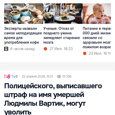
Эксперты назвали
Ученые: Отказ от
Питание в первые
самое неподходящее
позднего ужина
000 дней жизни
время для
замедляет старение
связали со
употребления кофе
мозга
здоровьем мозга 
пожилом возраст
6 часов назад
27 Июл. 18:23
23 Июл. 16:11
Tv8
22 апреля 2026, 15:21
15 336
Полицейского, выписавшего
штраф на имя умершей
Людмилы Вартик, могут
уволить