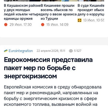
В Каушанском районе
В Кишиневе прошли
В суде Кишинёва
у двух молодых
восемь обысков по
проходят обыски 
людей изъяли четыре
делу о ввозе арахиса
делу о коррупции
единицы оружия
из Турции
13 Июл. 10:55
29 Июл. 17:30
15 Июл. 14:09
Eurointegration
22 апреля 2026, 15:11
5 527
Еврокомиссия представила
пакет мер по борьбе с
энергокризисом
Европейская комиссия в среду обнародовала
пакет мер и рекомендаций, направленных на
борьбу с энергетическим кризисом в сфере
ископаемого топлива, вызванным войной на