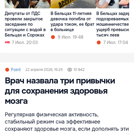
Депутаты от ПДС
В Бельцах 11-летняя
В Бельцах задер
провели закрытое
девочка погибла от
подозреваемых в
заседание по
удара током, ее брат
мошенничестве:
ситуации с водой в
в больнице
ущерб превысил 
Бельцах и Сороках
тысяч леев
9 Июл. 19:48
7 Июл. 20:03
7 Июл. 17:04
Point
22 апреля 2026, 15:29
10 842
Врач назвала три привычки
для сохранения здоровья
мозга
Регулярная физическая активность,
стабильный режим сна эффективнее
сохраняют здоровье мозга, если дополнять эти