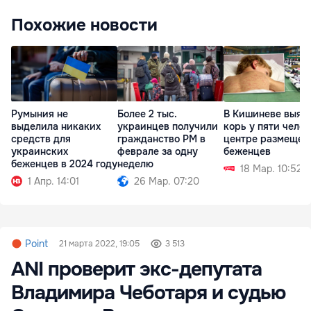
Похожие новости
Румыния не
Более 2 тыс.
В Кишиневе выяв
выделила никаких
украинцев получили
корь у пяти челов
средств для
гражданство РМ в
центре размещен
украинских
феврале за одну
беженцев
беженцев в 2024 году
неделю
18 Мар. 10:52
1 Апр. 14:01
26 Мар. 07:20
Point
21 марта 2022, 19:05
3 513
ANI проверит экс-депутата
Владимира Чеботаря и судью