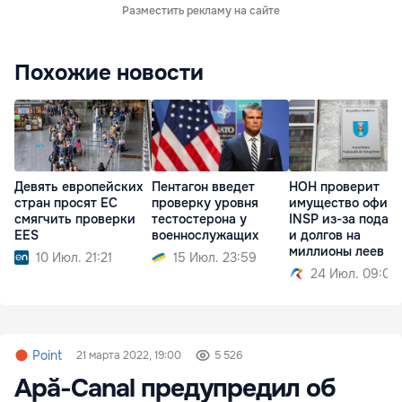
Разместить рекламу на сайте
Похожие новости
Девять европейских
Пентагон введет
НОН проверит
стран просят ЕС
проверку уровня
имущество офиц
смягчить проверки
тестостерона у
INSP из-за подар
EES
военнослужащих
и долгов на
миллионы леев
10 Июл. 21:21
15 Июл. 23:59
24 Июл. 09:01
Point
21 марта 2022, 19:00
5 526
Apă-Canal предупредил об