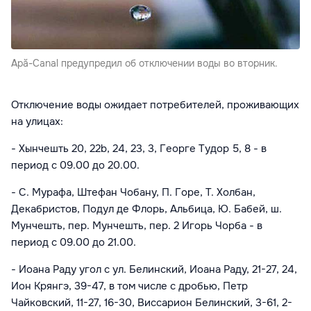
Apă-Canal предупредил об отключении воды во вторник.
Отключение воды ожидает потребителей, проживающих
на улицах:
-
Хынчешть 20, 22b, 24, 23, 3, Георге Тудор 5, 8 - в
период
с 09.00 до 20.00.
-
С. Мурафа, Штефан Чобану, П. Горе, Т. Холбан,
Декабристов, Подул де Флорь, Альбица, Ю. Бабей,
ш.
Мунчешть, пер. Мунчешть, пер. 2 Игорь Чорба
- в
период
с 09.00 до
21.00.
-
Иоана Раду угол с ул. Белинский,
Иоана Раду, 21-27, 24,
Ион Крянгэ, 39-47, в том числе с дробью, Петр
Чайковский, 11-27, 16-30, Виссарион Белинский, 3-61, 2-