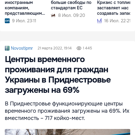
иностранным
больше свободы по
Кризис с топливо
компаниям,
стандартам ЕС
заставляет нас
представляющим
создавать запасы
8 Июл. 09:20
риск вмешательства
9 Июл. 23:11
16 Июл. 22:21
Novostipmr
21 марта 2022, 19:14
1 445
Центры временного
проживания для граждан
Украины в Приднестровье
загружены на 69%
В Приднестровье функционирующие центры
временного проживания загружены на 69%. Их
вместимость – 717 койко-мест.