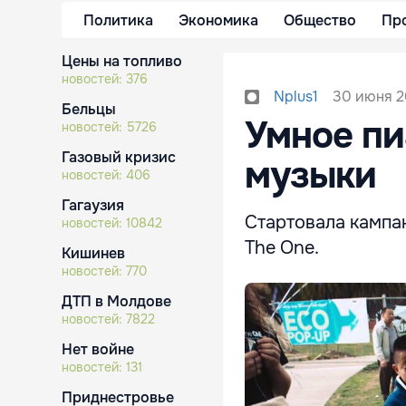
Политика
Экономика
Общество
Пр
Цены на топливо
новостей:
376
30 июня 2
Nplus1
Бельцы
Умное пи
новостей:
5726
Газовый кризис
музыки
новостей:
406
Гагаузия
Стартовала кампа
новостей:
10842
The One.
Кишинев
новостей:
770
ДТП в Молдове
новостей:
7822
Нет войне
новостей:
131
Приднестровье