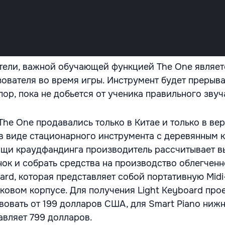
тели, важной обучающей функцией The One являет
зователя во время игры. Инструмент будет прерыва
пор, пока не добьется от ученика правильного звуч
The One продавались только в Китае и только в ве
 в виде стационарного инструмента с деревянным 
щи краудфандинга производитель рассчитывает в
к и собрать средства на производство облегченн
ard, которая представляет собой портативную Midi
иковом корпусе. Для получения Light Keyboard про
овать от 199 долларов США, для Smart Piano ниж
авляет 799 долларов.