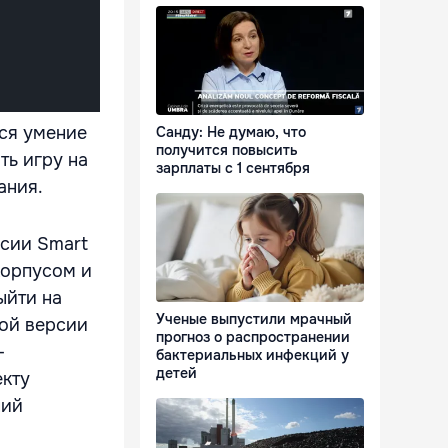
ся умение
Санду: Не думаю, что
получится повысить
ть игру на
зарплаты с 1 сентября
ания.
рсии Smart
корпусом и
ыйти на
Ученые выпустили мрачный
ой версии
прогноз о распространении
-
бактериальных инфекций у
детей
екту
ний