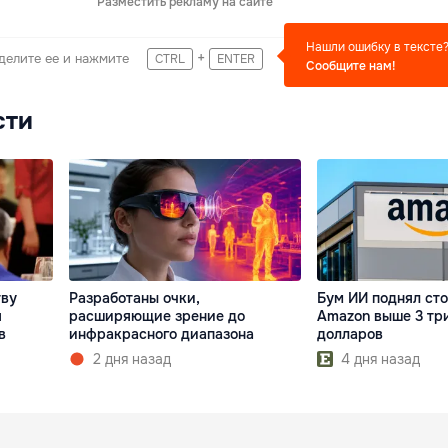
Разместить рекламу на сайте
Нашли ошибку в тексте
+
делите ее и нажмите
CTRL
ENTER
Сообщите нам!
сти
тву
Разработаны очки,
Бум ИИ поднял ст
я
расширяющие зрение до
Amazon выше 3 тр
в
инфракрасного диапазона
долларов
2 дня назад
4 дня назад