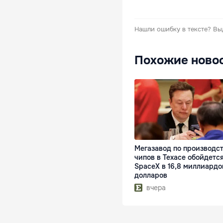
Нашли ошибку в тексте?
Вы
Похожие ново
Мегазавод по производс
чипов в Техасе обойдетс
SpaceX в 16,8 миллиардо
долларов
вчера