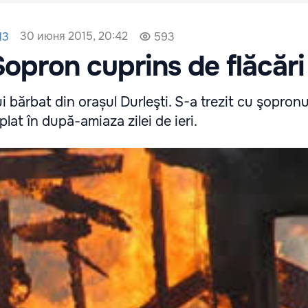
30 июня 2015, 20:42
l3
593
Șopron cuprins de flăcări
 bărbat din orașul Durleşti. S-a trezit cu şopronu
plat în după-amiaza zilei de ieri.