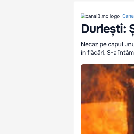
Cana
Durlești: 
Necaz pe capul unui
în flăcări. S-a întâm