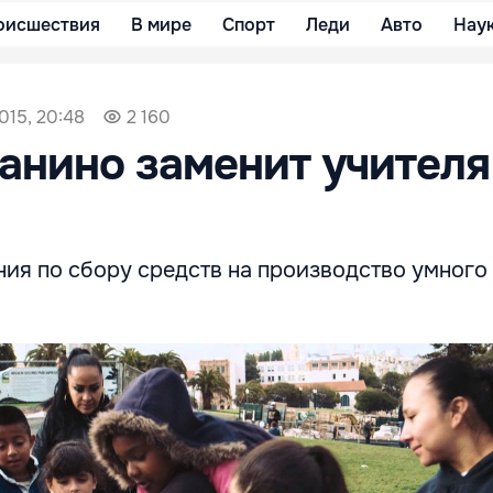
оисшествия
В мире
Спорт
Леди
Авто
Нау
015, 20:48
2 160
анино заменит учителя
ния по сбору средств на производство умного