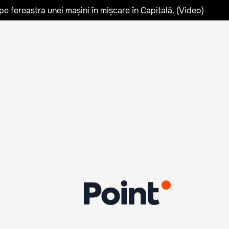
pe fereastra unei mașini în mișcare în Capitală. (Video)