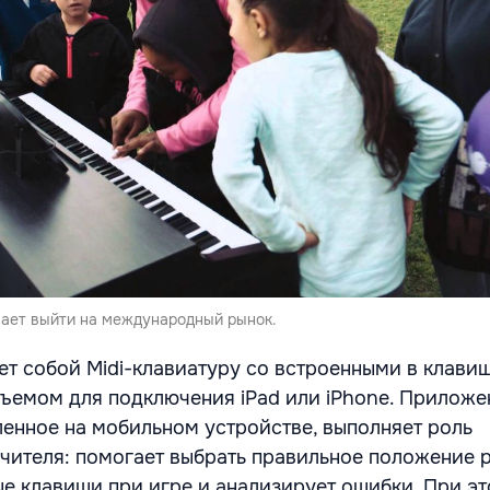
ает выйти на международный рынок.
ет собой Midi-клавиатуру со встроенными в клави
ъемом для подключения iPad или iPhone. Приложе
ленное на мобильном устройстве, выполняет роль
чителя: помогает выбрать правильное положение р
е клавиши при игре и анализирует ошибки. При э