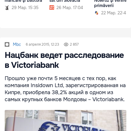
mâncare şi băutură
sat din Slovacia
Nowruz şi venirea
primăverii
29 Мар. 15:35
26 Мар. 17:04
22 Мар. 22:44
Mbc
6 апреля 2015, 12:23
2 857
Нацбанк ведет расследование
в Victoriabank
Прошло уже почти 5 месяцев с тех пор, как
компания Insidown Ltd, зарегистрированная на
Кипре, приобрела 38,2% акций в одном из
самых крупных банков Молдовы – Victoriabank.