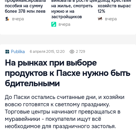
профинансировала
виноваты в росте цен
доход крестьянск
пособия на сумму
на жилье, смотреть
хозяйств вырасте
более 378 млн леев
нужно и на
12%
застройщиков
вчера
вчера
вчера
Publika
6 апреля 2015, 12:20
2 729
На рынках при выборе
продуктов к Пасхе нужно быть
бдительными
До Пасхи остались считанные дни, и хозяйки
вовсю готовятся к светлому празднику.
Торговые центры начинают превращаться в
муравейники - покупатели ищут всё
необходимое для праздничного застолья.