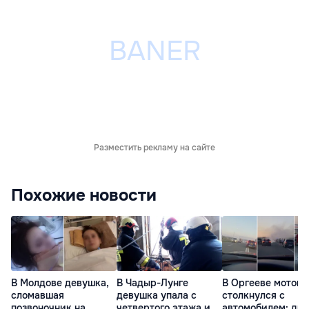
Разместить рекламу на сайте
Похожие новости
В Молдове девушка,
В Чадыр-Лунге
В Оргееве мотоц
сломавшая
девушка упала с
столкнулся с
позвоночник на
четвертого этажа и
автомобилем: два