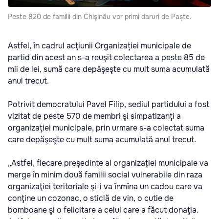
Peste 820 de familii din Chişinău vor primi daruri de Paște.
Astfel, în cadrul acţiunii Organizației municipale de
partid din acest an s-a reuşit colectarea a peste 85 de
mii de lei, sumă care depăşeşte cu mult suma acumulată
anul trecut.
Potrivit democratului Pavel Filip, sediul partidului a fost
vizitat de peste 570 de membri şi simpatizanţi a
organizaţiei municipale, prin urmare s-a colectat suma
care depăşeşte cu mult suma acumulată anul trecut.
„Astfel, fiecare preşedinte al organizației municipale va
merge în minim două familii social vulnerabile din raza
organizaţiei teritoriale şi-i va înmîna un cadou care va
conţine un cozonac, o sticlă de vin, o cutie de
bomboane şi o felicitare a celui care a făcut donaţia.