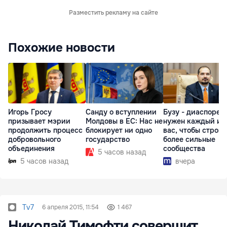
Разместить рекламу на сайте
Похожие новости
Игорь Гросу
Санду о вступлении
Бузу - диаспоре:
призывает мэрии
Молдовы в ЕС: Нас не
нужен каждый из
продолжить процесс
блокирует ни одно
вас, чтобы строит
добровольного
государство
более сильные
объединения
сообщества
5 часов назад
5 часов назад
вчера
Tv7
6 апреля 2015, 11:54
1 467
Николай Тимофти совершит