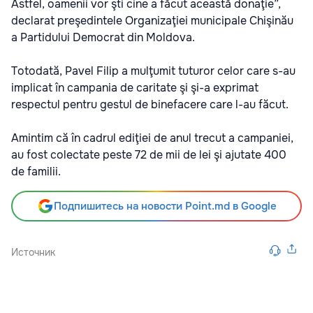
Astfel, oamenii vor şti cine a făcut această donaţie”,
declarat preşedintele Organizaţiei municipale Chişinău
a Partidului Democrat din Moldova.
Totodată, Pavel Filip a mulţumit tuturor celor care s-au
implicat în campania de caritate şi şi-a exprimat
respectul pentru gestul de binefacere care l-au făcut.
Amintim că în cadrul ediţiei de anul trecut a campaniei,
au fost colectate peste 72 de mii de lei şi ajutate 400
de familii.
Подпишитесь на новости Point.md в Google
Источник