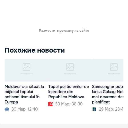
Разместить рекламу на сайте
Похожие новости
Moldova s-a situat la
Topul politicienilor de
Samsung ar putea
mijlocul topului
încredere din
lansa Galaxy Note
antisemitismului în
Republica Moldova
mai devreme decât
Europa
planificat
30 Мар. 08:30
30 Мар. 12:40
29 Мар. 23:40