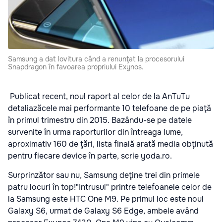
Samsung a dat lovitura când a renunţat la procesorului
Snapdragon în favoarea propriului Exynos.
Publicat recent, noul raport al celor de la AnTuTu
detaliazăcele mai performante 10 telefoane de pe piaţă
în primul trimestru din 2015. Bazându-se pe datele
survenite în urma raporturilor din întreaga lume,
aproximativ 160 de ţări, lista finală arată media obţinută
pentru fiecare device în parte, scrie yoda.ro.
Surprinzător sau nu, Samsung deţine trei din primele
patru locuri în top!"Intrusul" printre telefoanele celor de
la Samsung este HTC One M9. Pe primul loc este noul
Galaxy S6, urmat de Galaxy S6 Edge, ambele având