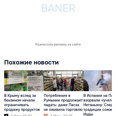
Разместить рекламу на сайте
Похожие новости
В Крыму вслед за
Потребление в
В Испании на Пас
бензином начали
Румынии продолжает
взорвали чучело
ограничивать
падать: даже Пасха
Нетаньяху: Следу
продажу продуктов
не оживила торговлю
традиции сожже
Иуды
7 Июн. 19:30
4 Июн. 20:36