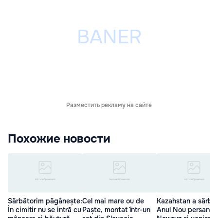
Разместить рекламу на сайте
Похожие новости
Sărbătorim păgânește:
Cel mai mare ou de
Kazahstan a sărbăt
În cimitir nu se intră cu
Paște, montat într-un
Anul Nou persan