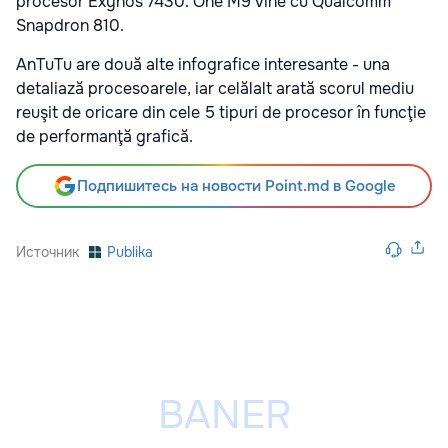
procesor Exynos 7430. One M9 vine cu Qualcomm
Snapdron 810.
AnTuTu are două alte infografice interesante - una
detaliază procesoarele, iar celălalt arată scorul mediu
reuşit de oricare din cele 5 tipuri de procesor în funcţie
de performanţă grafică.
Подпишитесь на новости Point.md в Google
Источник
Publika