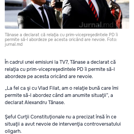
Tănase a declarat că relaţia cu prim-vicepreşedintele PD îi
permite să-l abordeze pe acesta oricând are nevoie. Foto:
jurnal.md
În cadrul unei emisiuni la TV7, Tănase a declarat că
relaţia cu prim-vicepreşedintele PD îi permite să-l
abordeze pe acesta oricând are nevoie.
„La fel ca şi cu Vlad Filat, am o relaţie bună care îmi
permite să-l abordez când am anumite situaţii”, a
declarat Alexandru Tănase.
Şeful Curţii Constituţionale nu a precizat însă în ce
situaţii a avut nevoie de intervenţia controversatului
oligarh.