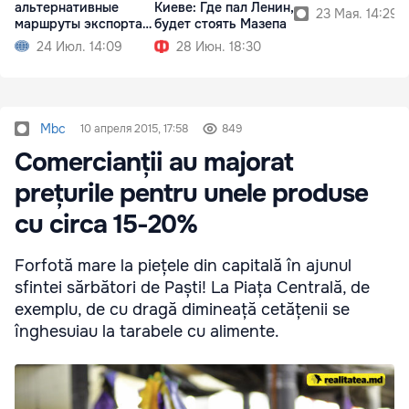
альтернативные
Киеве: Где пал Ленин,
23 Мая. 14:29
маршруты экспорта
будет стоять Мазепа
зерна
24 Июл. 14:09
28 Июн. 18:30
Mbc
10 апреля 2015, 17:58
849
Comercianții au majorat
prețurile pentru unele produse
cu circa 15-20%
Forfotă mare la piețele din capitală în ajunul
sfintei sărbători de Paști! La Piața Centrală, de
exemplu, de cu dragă dimineață cetățenii se
înghesuiau la tarabele cu alimente.