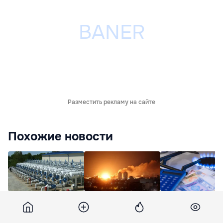
Разместить рекламу на сайте
Похожие новости
Европейские газовые
Удар РФ по Киеву и
НАРЭ готовит
хранилища имеют
области: есть
изменения в
рекордно низкий
погибшие, десятки
правилах