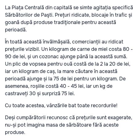
La Piața Centrală din capitală se simte agitația specifică
Sărbătorilor de Paşti. Prețuri ridicate, blocaje în trafic și
goană după produse tradiţionale pentru această
perioadă.
În toată această învălmășală, comercianții au ridicat
prețurile vizibil. Un kilogram de carne de miel costa 80 -
90 de lei, și un cozonac ajunge până la această sumă.
Un plic de vopsea pentru ouă costă de la 2 la 20 de lei,
iar un kilogram de caș, la mare căutare în această
perioadă ajunge și la 75 de lei pentru un kilogram. De
asemenea, roșiile costă 40 - 45 lei, iar un kg de
castraveți 30 și surpriză 75 lei.
Cu toate acestea, vânzările bat toate recordurile!
Deși cumpărătorii recunosc că prețurile sunt exagerate,
nu-și pot imagina masa de sărbătoare fără aceste
produse.