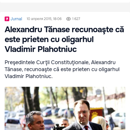
Jurnal
10 апреля 2015, 18:06
1 627
Alexandru Tănase recunoaşte că
este prieten cu oligarhul
Vladimir Plahotniuc
Preşedintele Curţii Constituţionale, Alexandru
Tănase, recunoaşte că este prieten cu oligarhul
Vladimir Plahotniuc.