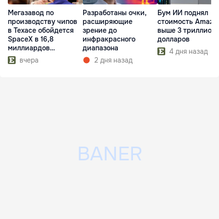
Мегазавод по
Разработаны очки,
Бум ИИ поднял
производству чипов
расширяющие
стоимость Amazo
в Техасе обойдется
зрение до
выше 3 триллион
SpaceX в 16,8
инфракрасного
долларов
миллиардов
диапазона
4 дня назад
долларов
вчера
2 дня назад