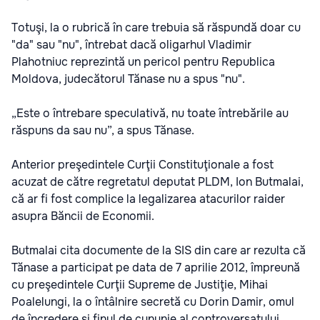
Totuşi, la o rubrică în care trebuia să răspundă doar cu
"da" sau "nu", întrebat dacă oligarhul Vladimir
Plahotniuc reprezintă un pericol pentru Republica
Moldova, judecătorul Tănase nu a spus "nu".
„Este o întrebare speculativă, nu toate întrebările au
răspuns da sau nu”, a spus Tănase.
Anterior preşedintele Curţii Constituţionale a fost
acuzat de către regretatul deputat PLDM, Ion Butmalai,
că ar fi fost complice la legalizarea atacurilor raider
asupra Băncii de Economii.
Butmalai cita documente de la SIS din care ar rezulta că
Tănase a participat pe data de 7 aprilie 2012, împreună
cu preşedintele Curţii Supreme de Justiţie, Mihai
Poalelungi, la o întâlnire secretă cu Dorin Damir, omul
de încredere şi finul de cununie al controversatului