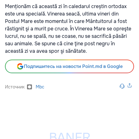
Menționăm că această zi în caledarul creștin ortodax
este una specială. Vinerea seacă, ultima vineri din
Postul Mare este momentul în care Mântuitorul a fost
răstignit şi a murit pe cruce. În Vinerea Mare se opreşte
lucrul, nu se spală, nu se coase, nu se sacrifică păsări
sau animale. Se spune că cine ţine post negru în
această zi va avea spor şi sănătate.
Подпишитесь на новости Point.md в Google
Источник
Mbc