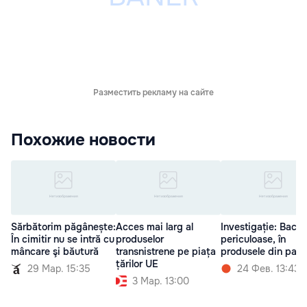
Разместить рекламу на сайте
Похожие новости
Sărbătorim păgânește:
Acces mai larg al
Investigație: Bacter
În cimitir nu se intră cu
produselor
periculoase, în
mâncare şi băutură
transnistrene pe piața
produsele din patis
țărilor UE
29 Мар. 15:35
24 Фев. 13:43
3 Мар. 13:00