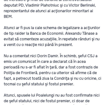
deputat PD, Vladimir Plahotniuc şi cu Victor Berlinski,
reprezentantul de atunci al acţionarilor minoritari ai
BEM.
Atunci ar fi pus la cale schema de legalizare a acţiunilor
de tip raider la Banca de Economii. Alexandu Tănase a
evitat să comenteze acuzaţiile, în repetate rânduri şi nu
a venit cu o reacţie nici până în prezent.
Nu a comentat nici Dorin Damir. În schimb, şeful CSJ a
emis un comunicat în care a declarat că în acea
perioadă nu s-ar fi aflat în ţară, dar a fost contrazis de
Poliţia de Frontieră, pentru ca ulterior să afirme că de
fapt, a petrecut toată ziua la Condriţa şi nu cu oricine, ci
tocmai cu şeful statului şi fostul premier.
Atunci, spusele lui Poalelungi nu au fost confirmate nici
de şeful statului, nici de fostul premier, ci doar de