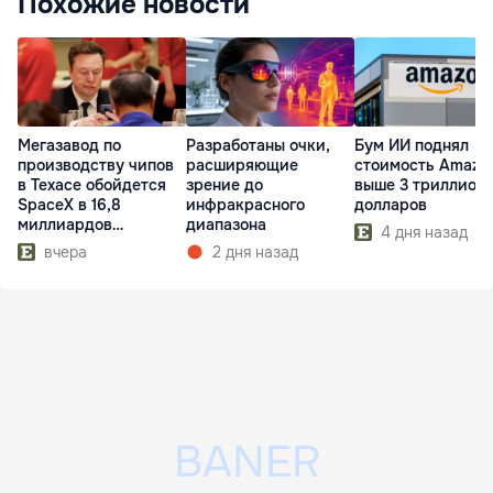
Похожие новости
Мегазавод по
Разработаны очки,
Бум ИИ поднял
производству чипов
расширяющие
стоимость Amazo
в Техасе обойдется
зрение до
выше 3 триллион
SpaceX в 16,8
инфракрасного
долларов
миллиардов
диапазона
4 дня назад
долларов
вчера
2 дня назад