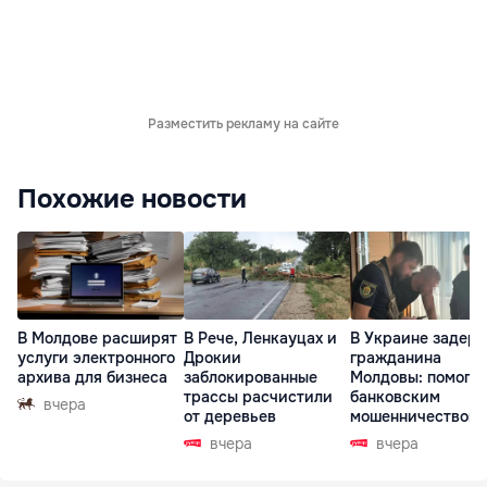
Разместить рекламу на сайте
Похожие новости
В Молдове расширят
В Рече, Ленкауцах и
В Украине задер
услуги электронного
Дрокии
гражданина
архива для бизнеса
заблокированные
Молдовы: помогал
трассы расчистили
банковским
вчера
от деревьев
мошенничеством 
Чехии
вчера
вчера