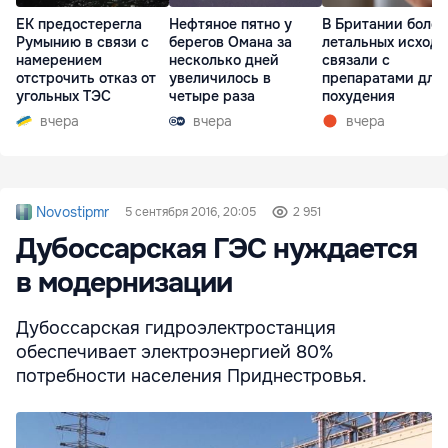
ЕК предостерегла
Нефтяное пятно у
В Британии более
Румынию в связи с
берегов Омана за
летальных исходо
намерением
несколько дней
связали с
отстрочить отказ от
увеличилось в
препаратами для
угольных ТЭС
четыре раза
похудения
вчера
вчера
вчера
Novostipmr
5 сентября 2016, 20:05
2 951
Дубоссарская ГЭС нуждается
в модернизации
Дубоссарская гидроэлектростанция
обеспечивает электроэнергией 80%
потребности населения Приднестровья.