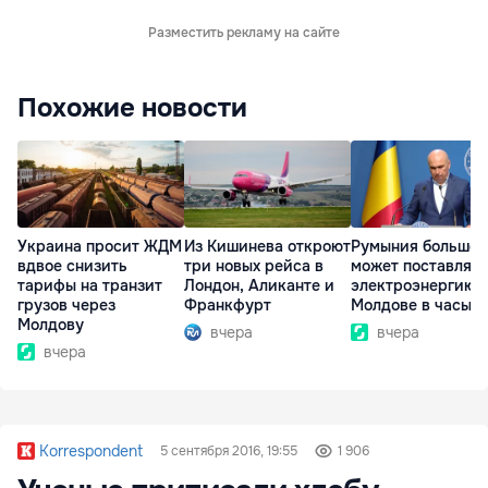
Разместить рекламу на сайте
Похожие новости
Украина просит ЖДМ
Из Кишинева откроют
Румыния больше 
вдвое снизить
три новых рейса в
может поставлять
тарифы на транзит
Лондон, Аликанте и
электроэнергию
грузов через
Франкфурт
Молдове в часы п
Молдову
вчера
вчера
вчера
Korrespondent
5 сентября 2016, 19:55
1 906