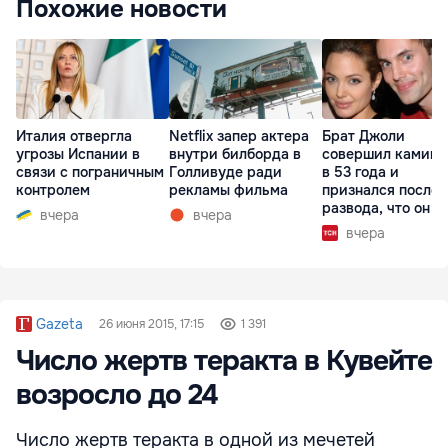
Похожие новости
Италия отвергла
Netflix запер актера
Брат Джоли
угрозы Испании в
внутри билборда в
совершил каминг
связи с пограничным
Голливуде ради
в 53 года и
контролем
рекламы фильма
признался после
развода, что он г
вчера
вчера
вчера
Gazeta
26 июня 2015, 17:15
1 391
Число жертв теракта в Кувейте
возросло до 24
Число жертв теракта в одной из мечетей