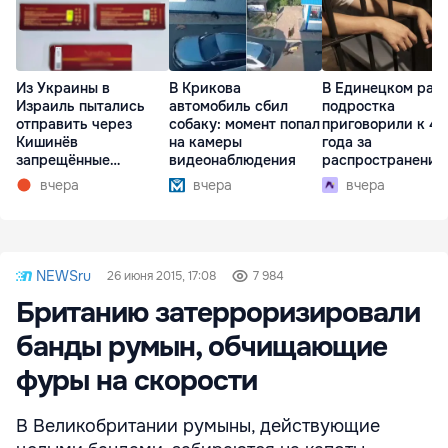
Из Украины в
В Крикова
В Единецком рай
Израиль пытались
автомобиль сбил
подростка
отправить через
собаку: момент попал
приговорили к 4,
Кишинёв
на камеры
года за
запрещённые
видеонаблюдения
распространение
препараты
наркотиков
вчера
вчера
вчера
NEWSru
26 июня 2015, 17:08
7 984
Британию затерроризировали
банды румын, обчищающие
фуры на скорости
В Великобритании румыны, действующие