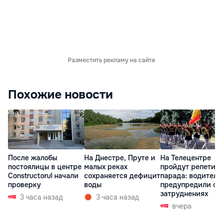
Разместить рекламу на сайте
Похожие новости
После жалобы
На Днестре, Пруте и
На Телецентре
постоялицы в центре
малых реках
пройдут репетиц
Constructorul начали
сохраняется дефицит
парада: водителе
проверку
воды
предупредили о
затруднениях
3 часа назад
3 часа назад
вчера