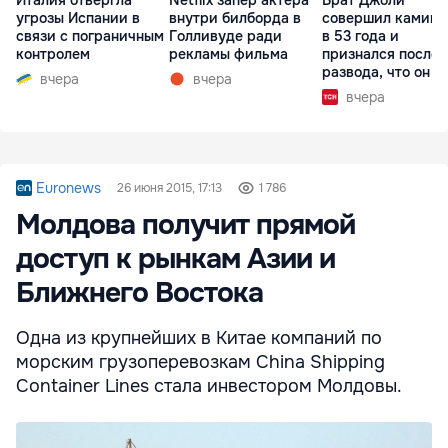
угрозы Испании в
внутри билборда в
совершил каминг
связи с пограничным
Голливуде ради
в 53 года и
контролем
рекламы фильма
признался после
развода, что он г
вчера
вчера
вчера
Euronews
26 июня 2015, 17:13
1 786
Молдова получит прямой
доступ к рынкам Азии и
Ближнего Востока
Одна из крупнейших в Китае компаний по
морским грузоперевозкам China Shipping
Container Lines стала инвестором Молдовы.