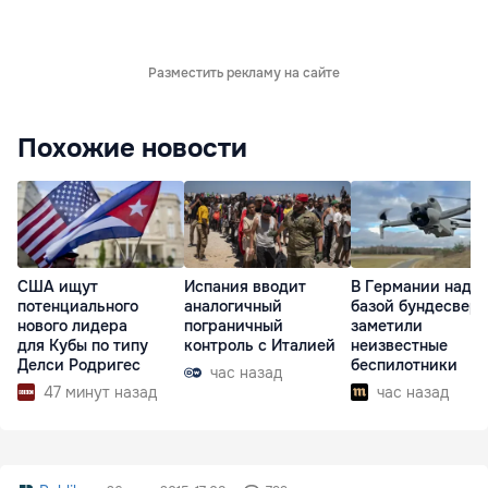
Разместить рекламу на сайте
Похожие новости
США ищут
Испания вводит
В Германии над
потенциального
аналогичный
базой бундесвера
нового лидера
пограничный
заметили
для Кубы по типу
контроль с Италией
неизвестные
Делси Родригес
беспилотники
час назад
47 минут назад
час назад