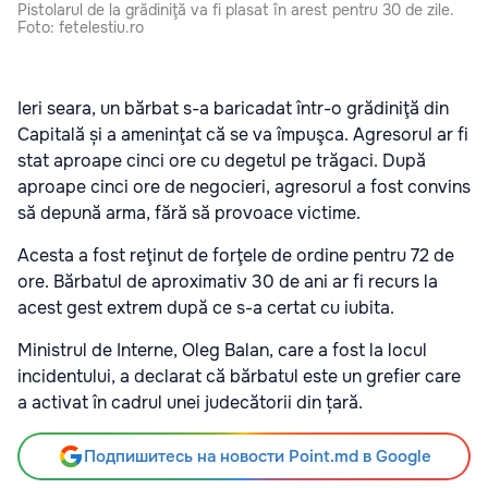
Pistolarul de la grădiniţă va fi plasat în arest pentru 30 de zile.
Foto: fetelestiu.ro
Ieri seara, un bărbat s-a baricadat într-o grădiniţă din
Capitală și a ameninţat că se va împuşca. Agresorul ar fi
stat aproape cinci ore cu degetul pe trăgaci. După
aproape cinci ore de negocieri, agresorul a fost convins
să depună arma, fără să provoace victime.
Acesta a fost reţinut de forţele de ordine pentru 72 de
ore. Bărbatul de aproximativ 30 de ani ar fi recurs la
acest gest extrem după ce s-a certat cu iubita.
Ministrul de Interne, Oleg Balan, care a fost la locul
incidentului, a declarat că bărbatul este un grefier care
a activat în cadrul unei judecătorii din țară.
Подпишитесь на новости Point.md в Google