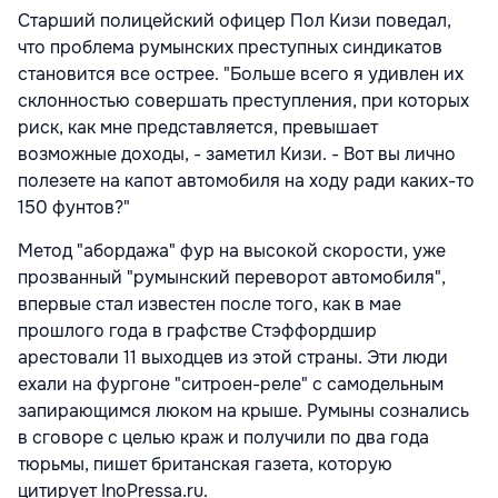
Старший полицейский офицер Пол Кизи поведал,
что проблема румынских преступных синдикатов
становится все острее. "Больше всего я удивлен их
склонностью совершать преступления, при которых
риск, как мне представляется, превышает
возможные доходы, - заметил Кизи. - Вот вы лично
полезете на капот автомобиля на ходу ради каких-то
150 фунтов?"
Метод "абордажа" фур на высокой скорости, уже
прозванный "румынский переворот автомобиля",
впервые стал известен после того, как в мае
прошлого года в графстве Стэффордшир
арестовали 11 выходцев из этой страны. Эти люди
ехали на фургоне "ситроен-реле" с самодельным
запирающимся люком на крыше. Румыны сознались
в сговоре с целью краж и получили по два года
тюрьмы, пишет британская газета, которую
цитирует InoPressa.ru.