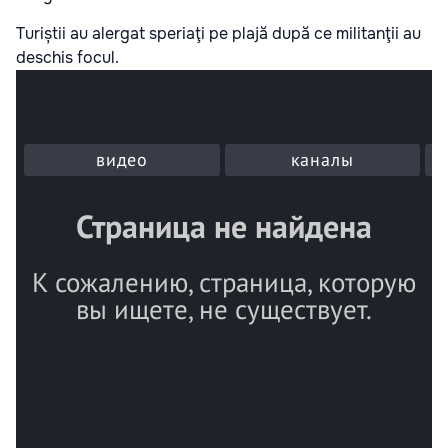
Turiștii au alergat speriaţi pe plajă după ce militanţii au
deschis focul.