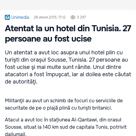
Unimedia
26 июня 2015, 17:12
3 297
Atentat la un hotel din Tunisia. 27
persoane au fost ucise
Un atentat a avut loc asupra unui hotel plin cu
turiști din orașul Sousse, Tunisia. 27 persoane au
fost ucise şi mai multe sunt rănite. Unul dintre
atacatori a fost împuşcat, iar al doilea este căutat
de autorităţi.
Militanţii au avut un schimb de focuri cu serviciile de
securitate de pe o plajă plină cu turiști britanici.
Atacul a avut loc în stațiunea Al-Qantawi, din orasul
Sousse, situat la 140 km sud de capitala Tunis, potrivit
dailymail.