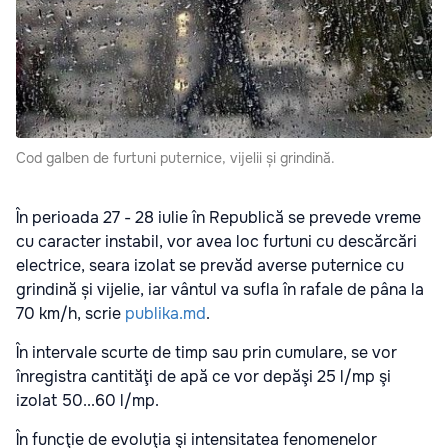
Cod galben de furtuni puternice, vijelii și grindină.
În perioada 27 - 28 iulie în Republică se prevede vreme
cu caracter instabil, vor avea loc furtuni cu descărcări
electrice, seara izolat se prevăd averse puternice cu
grindină și vijelie, iar vântul va sufla în rafale de pâna la
70 km/h, scrie
publika.md
.
În intervale scurte de timp sau prin cumulare, se vor
înregistra cantităţi de apă ce vor depăşi 25 l/mp şi
izolat 50...60 l/mp.
În funcţie de evoluţia şi intensitatea fenomenelor