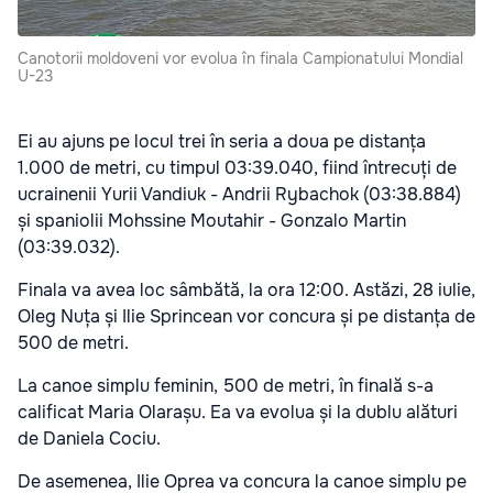
Canotorii moldoveni vor evolua în finala Campionatului Mondial
U-23
Ei au ajuns pe locul trei în seria a doua pe distanța
1.000 de metri, cu timpul 03:39.040, fiind întrecuți de
ucrainenii Yurii Vandiuk - Andrii Rybachok (03:38.884)
și spaniolii Mohssine Moutahir - Gonzalo Martin
(03:39.032).
Finala va avea loc sâmbătă, la ora 12:00. Astăzi, 28 iulie,
Oleg Nuța și Ilie Sprincean vor concura și pe distanța de
500 de metri.
La canoe simplu feminin, 500 de metri, în finală s-a
calificat Maria Olarașu. Ea va evolua și la dublu alături
de Daniela Cociu.
De asemenea, Ilie Oprea va concura la canoe simplu pe