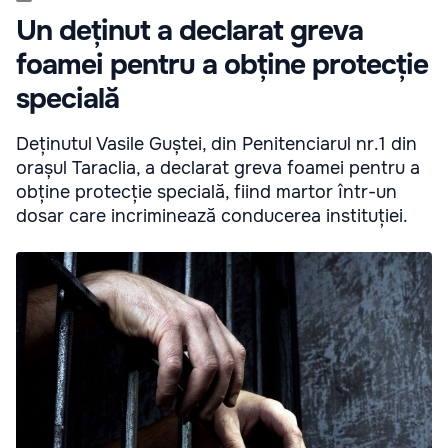
Un deținut a declarat greva
foamei pentru a obține protecție
specială
Deținutul Vasile Guștei, din Penitenciarul nr.1 din
orașul Taraclia, a declarat greva foamei pentru a
obține protecție specială, fiind martor într-un
dosar care incriminează conducerea instituției.