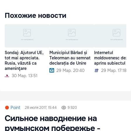
Похожие новости
Sondaj: Ajutorul UE,
Municipiul Bârlad și
Internetul
tot mai apreciata.
Teleorman au semnat
moldovenesc dezb
Rusia, văzută ca
declarația de Unire
aprins subiectul Un
ameninţare
29 Мар. 20:40
29 Мар. 17:18
30 Мар. 13:51
Point
28 июля 2017, 15:44
9 920
Сильное наводнение на
румынском побережье -