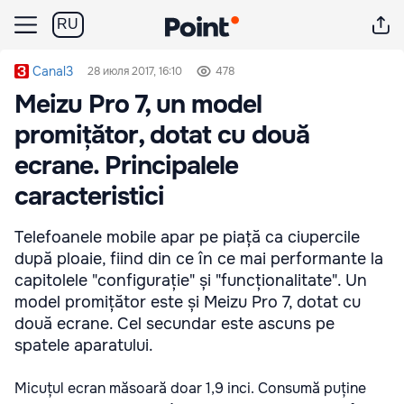
RU
Canal3
28 июля 2017, 16:10
478
Meizu Pro 7, un model
promițător, dotat cu două
ecrane. Principalele
caracteristici
Telefoanele mobile apar pe piață ca ciupercile
după ploaie, fiind din ce în ce mai performante la
capitolele "configurație" și "funcționalitate". Un
model promițător este și Meizu Pro 7, dotat cu
două ecrane. Cel secundar este ascuns pe
spatele aparatului.
Micuțul ecran măsoară doar 1,9 inci. Consumă puține