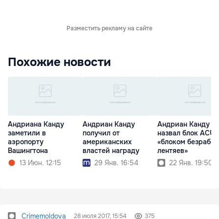
Разместить рекламу на сайте
Похожие новости
Андриана Канду
Андриан Канду
Андриан Канду
заметили в
получил от
назвал блок ACU
аэропорту
американских
«блоком безработ
Вашингтона
властей награду
лентяев»
13 Июн. 12:15
29 Янв. 16:54
22 Янв. 19:50
Crimemoldova
28 июля 2017, 15:54
375