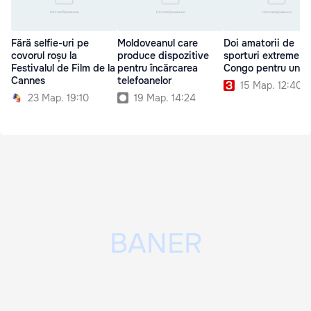
Fără selfie-uri pe
Moldoveanul care
Doi amatorii de
covorul roșu la
produce dispozitive
sporturi extreme, î
Festivalul de Film de la
pentru încărcarea
Congo pentru un se
Cannes
telefoanelor
15 Мар. 12:40
23 Мар. 19:10
19 Мар. 14:24