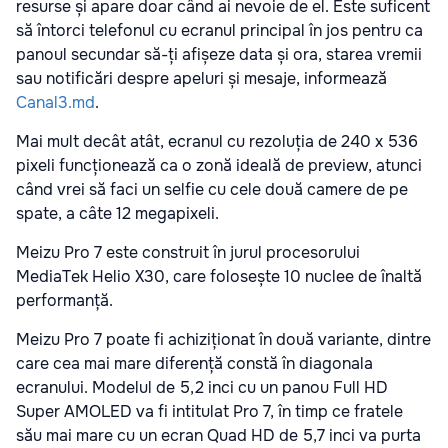
resurse și apare doar când ai nevoie de el. Este suficent
să întorci telefonul cu ecranul principal în jos pentru ca
panoul secundar să-ți afișeze data și ora, starea vremii
sau notificări despre apeluri și mesaje, informează
Canal3.md
.
Mai mult decât atât, ecranul cu rezoluția de 240 x 536
pixeli funcționează ca o zonă ideală de preview, atunci
când vrei să faci un selfie cu cele două camere de pe
spate, a câte 12 megapixeli.
Meizu Pro 7 este construit în jurul procesorului
MediaTek Helio X30, care folosește 10 nuclee de înaltă
performanță.
Meizu Pro 7 poate fi achiziționat în două variante, dintre
care cea mai mare diferență constă în diagonala
ecranului. Modelul de 5,2 inci cu un panou Full HD
Super AMOLED va fi intitulat Pro 7, în timp ce fratele
său mai mare cu un ecran Quad HD de 5,7 inci va purta