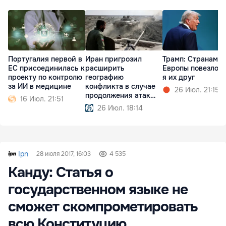
Португалия первой в
Иран пригрозил
Трамп: Cтранам
ЕС присоединилась к
расширить
Европы повезло, 
проекту по контролю
географию
я их друг
за ИИ в медицине
конфликта в случае
26 Июл. 21:15
продолжения атак
16 Июл. 21:51
США
26 Июл. 18:14
Ipn
28 июля 2017, 16:03
4 535
Канду: Статья о
государственном языке не
сможет скомпрометировать
всю Конституцию