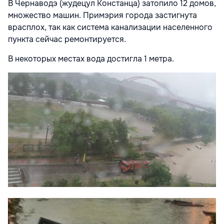
В Чернаводэ (жудецул Констанца) затопило 12 домов,
множество машин. Примэрия города застигнута
врасплох, так как система канализации населенного
пункта сейчас ремонтируется.
В некоторых местах вода достигла 1 метра.