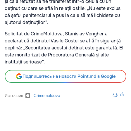
și că a refuzat să fie transferat într-o celulă cu un
deținut cu care se află în relații ostile: „Nu este exclus
că șeful penitenciarul a pus la cale să mă lichideze cu
ajutorul deținuților”.
Solicitat de CrimeMoldova, Stanislav Vengher a
declarat că deținutul Vasile Guștei se află în siguranță
deplină: „Securitatea acestui deținut este garantată. El
este monitorizat de Procuratura Generală și alte
instituții serioase”.
Подпишитесь на новости Point.md в Google
Источник
Crimemoldova