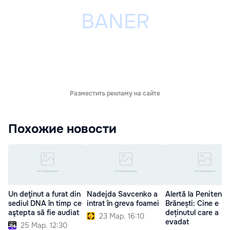
Разместить рекламу на сайте
Похожие новости
Un deţinut a furat din
Nadejda Savcenko a
Alertă la Penitenci
sediul DNA în timp ce
intrat în greva foamei
Brănești: Cine e
aştepta să fie audiat
deținutul care a
23 Мар. 16:10
evadat
25 Мар. 12:30