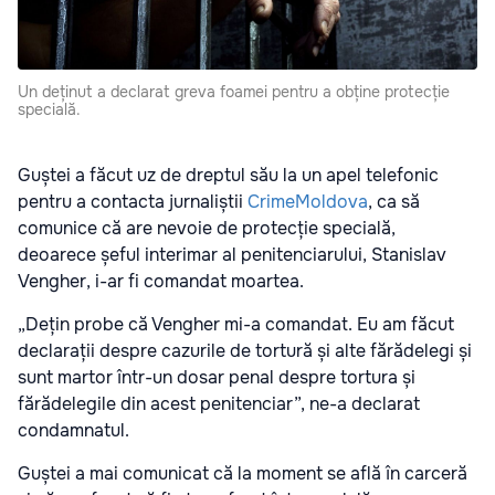
Un deținut a declarat greva foamei pentru a obține protecție
specială.
Guștei a făcut uz de dreptul său la un apel telefonic
pentru a contacta jurnaliștii
CrimeMoldova
, ca să
comunice că are nevoie de protecție specială,
deoarece șeful interimar al penitenciarului, Stanislav
Vengher, i-ar fi comandat moartea.
„Dețin probe că Vengher mi-a comandat. Eu am făcut
declarații despre cazurile de tortură și alte fărădelegi și
sunt martor într-un dosar penal despre tortura și
fărădelegile din acest penitenciar”, ne-a declarat
condamnatul.
Guștei a mai comunicat că la moment se află în carceră