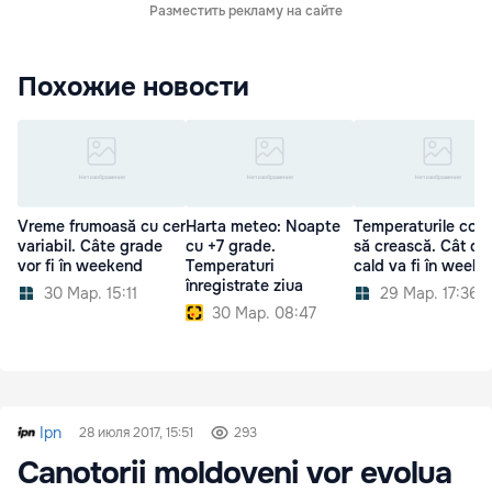
Разместить рекламу на сайте
Похожие новости
Vreme frumoasă cu cer
Harta meteo: Noapte
Temperaturile cont
variabil. Câte grade
cu +7 grade.
să crească. Cât de
vor fi în weekend
Temperaturi
cald va fi în week
înregistrate ziua
30 Мар. 15:11
29 Мар. 17:36
30 Мар. 08:47
Ipn
28 июля 2017, 15:51
293
Canotorii moldoveni vor evolua