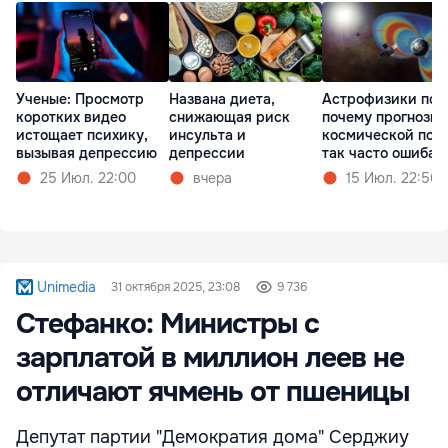
Ученые: Просмотр
Названа диета,
Астрофизики пон
коротких видео
снижающая риск
почему прогнозы
истощает психику,
инсульта и
космической пог
вызывая депрессию
депрессии
так часто ошибаю
25 Июл. 22:00
вчера
15 Июл. 22:56
Unimedia
31 октября 2025, 23:08
9 736
Стефанко: Министры с
зарплатой в миллион леев не
отличают ячмень от пшеницы
Депутат партии "Демократия дома" Серджиу