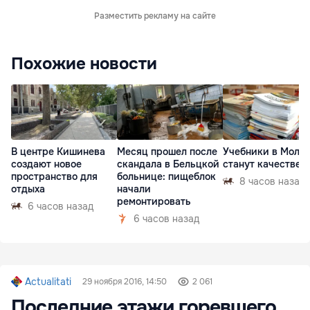
Разместить рекламу на сайте
Похожие новости
В центре Кишинева
Месяц прошел после
Учебники в Молд
создают новое
скандала в Бельцкой
станут качествен
пространство для
больнице: пищеблок
8 часов назад
отдыха
начали
ремонтировать
6 часов назад
6 часов назад
Actualitati
29 ноября 2016, 14:50
2 061
Последние этажи горевшего