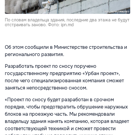
По словам владельца здания, последние два этажа не будут
отстраивать заново. Фото: ipn.md
Об этом сообщили в Министерстве строительства и
регионального развития.
Разработать проект по сносу поручено
государственному предприятию «Урбан проект»,
после чего специализированная компания сможет
заняться непосредственно сносом.
«Проект по сносу будет разработан в срочном
порядке, чтобы предотвратить обрушение наружных
блоков на проезжую часть. Мы рекомендовали
владельцу здания нанять компанию, которая владеет
соответствующей техникой и сможет провести