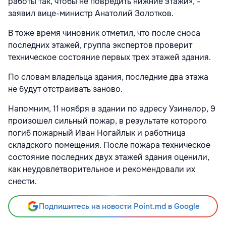
работы так, чтобы не повредить нижние этажи», -
заявил вице-министр Анатолий Золотков.
В тоже время чиновник отметил, что после сноса
последних этажей, группа экспертов проверит
техническое состояние первых трех этажей здания.
По словам владельца здания, последние два этажа
не будут отстраивать заново.
Напомним, 11 ноября в здании по адресу Узинелор, 9
произошел сильный пожар, в результате которого
погиб пожарный Иван Ногайлык и работница
складского помещения. После пожара техническое
состояние последних двух этажей здания оценили,
как неудовлетворительное и рекомендовали их
снести.
Подпишитесь на новости Point.md в Google