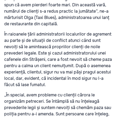
spun că avem pierderi foarte mari. Din această vară,
numărul de clienți s-a redus practic la jumătate”, ne-a
mărturisit Olga (Taxi Blues), administratoarea unui lanț
de restaurante din capitală.
În raioanele țării administratorii localurilor de agrement
au parte și de situații de conflict atunci când sunt
nevoiți să le amintească propriilor clienți de noile
prevederi legale. Este și cazul administratorului unei
cafenele din Strășeni, care a fost nevoit să cheme paza
pentru a calma un client nemulțumit. După o asemenea
experiență, clientul, sigur nu va mai păși pragul acestui
local, dar, evident, că incidental în mod sigur nu l-a
făcut să lase fumatul.
„În special, avem probleme cu clienții cărora le
organizăm petreceri. Se întâmplă să nu înțeleagă
prevederile legii și suntem nevoiți să chemăm paza sau
poliția pentru a-i amenda. Sunt persoane care înțeleg,