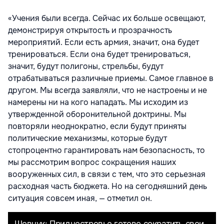
«Учения были всегда. Сейчас их больше освещают,
демонстрируя открытость и прозрачность
мероприятий. Если есть армия, значит, она будет
тренироваться. Если она будет тренироваться,
значит, будут полигоны, стрельбы, будут
отрабатываться различные приемы. Самое главное в
другом. Мы всегда заявляли, что не настроены и не
намерены ни на кого нападать. Мы исходим из
утвержденной оборонительной доктрины. Мы
повторяли неоднократно, если будут приняты
политические механизмы, которые будут
стопроцентно гарантировать нам безопасность, то
мы рассмотрим вопрос сокращения наших
вооруженных сил, в связи с тем, что это серьезная
расходная часть бюджета. Но на сегодняшний день
ситуация совсем иная, — отметил он.