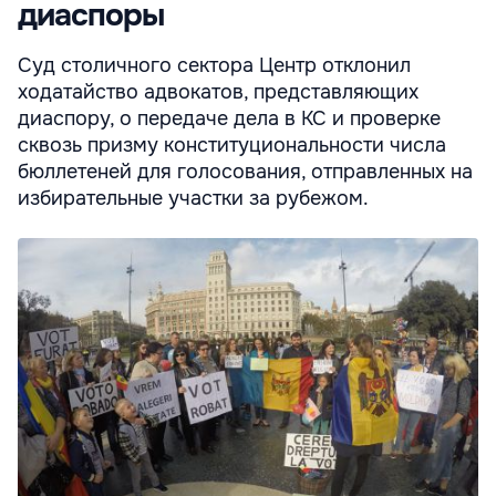
диаспоры
Суд столичного сектора Центр отклонил
ходатайство адвокатов, представляющих
диаспору, о передаче дела в КС и проверке
сквозь призму конституциональности числа
бюллетеней для голосования, отправленных на
избирательные участки за рубежом.