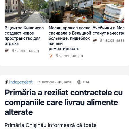
В центре Кишинева
Месяц прошел после
Учебники в Молд
создают новое
скандала в Бельцкой
станут качествен
пространство для
больнице: пищеблок
8 часов назад
отдыха
начали
ремонтировать
6 часов назад
6 часов назад
Independent
29 ноября 2016, 14:50
634
Primăria a reziliat contractele cu
companiile care livrau alimente
alterate
Primăria Chişinău informează că toate