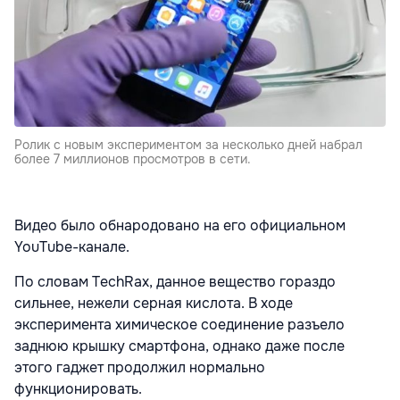
Ролик с новым экспериментом за несколько дней набрал
более 7 миллионов просмотров в сети.
Видео было обнародовано на его официальном
YouTube-канале.
По словам TechRax, данное вещество гораздо
сильнее, нежели серная кислота. В ходе
эксперимента химическое соединение разъело
заднюю крышку смартфона, однако даже после
этого гаджет продолжил нормально
функционировать.