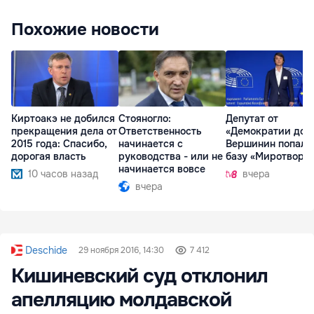
Похожие новости
Киртоакэ не добился
Стояногло:
Депутат от
прекращения дела от
Ответственность
«Демократии дом
2015 года: Спасибо,
начинается с
Вершинин попал 
дорогая власть
руководства - или не
базу «Миротворц
начинается вовсе
10 часов назад
вчера
вчера
Deschide
29 ноября 2016, 14:30
7 412
Кишиневский суд отклонил
апелляцию молдавской