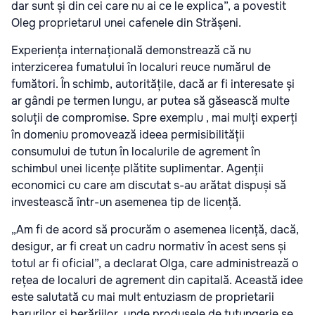
dar sunt și din cei care nu ai ce le explica”, a povestit
Oleg proprietarul unei cafenele din Strășeni.
Experiența internațională demonstrează că nu
interzicerea fumatului în localuri reuce numărul de
fumători. În schimb, autoritățile, dacă ar fi interesate și
ar gândi pe termen lungu, ar putea să găsească multe
soluții de compromise. Spre exemplu , mai mulți experți
în domeniu promovează ideea permisibilității
consumului de tutun în localurile de agrement în
schimbul unei licențe plătite suplimentar. Agenții
economici cu care am discutat s-au arătat dispuși să
investească într-un asemenea tip de licență.
„Am fi de acord să procurăm o asemenea licență, dacă,
desigur, ar fi creat un cadru normativ în acest sens și
totul ar fi oficial”, a declarat Olga, care administrează o
rețea de localuri de agrement din capitală. Această idee
este salutată cu mai mult entuziasm de proprietarii
barurilor și berăriilor, unde produsele de tutungerie se