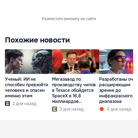
Разместить рекламу на сайте
Похожие новости
Ученый: ИИ не
Мегазавод по
Разработаны очки
способен превзойти
производству чипов
расширяющие
человека и опасен
в Техасе обойдется
зрение до
именно этим
SpaceX в 16,8
инфракрасного
миллиардов
диапазона
2 дня назад
долларов
3 дня назад
4 дня назад