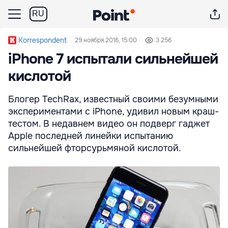
RU
Korrespondent
29 ноября 2016, 15:00
3 256
iPhone 7 испытали сильнейшей
кислотой
Блогер TechRax, известный своими безумными
экспериментами с iPhone, удивил новым краш-
тестом. В недавнем видео он подверг гаджет
Apple последней линейки испытанию
сильнейшей фторсурьмяной кислотой.