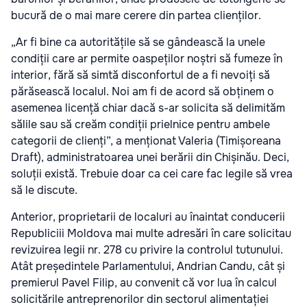
bucură de o mai mare cerere din partea clienților.
„Ar fi bine ca autoritățile să se gândească la unele
condiții care ar permite oaspeților noștri să fumeze în
interior, fără să simtă disconfortul de a fi nevoiți să
părăsească localul. Noi am fi de acord să obținem o
asemenea licență chiar dacă s-ar solicita să delimităm
sălile sau să creăm condiții prielnice pentru ambele
categorii de clienți”, a menționat Valeria (Timișoreana
Draft), administratoarea unei berării din Chișinău. Deci,
soluții există. Trebuie doar ca cei care fac legile să vrea
să le discute.
Anterior, proprietarii de localuri au înaintat conducerii
Republiciii Moldova mai multe adresări în care solicitau
revizuirea legii nr. 278 cu privire la controlul tutunului.
Atât președintele Parlamentului, Andrian Candu, cât și
premierul Pavel Filip, au convenit că vor lua în calcul
solicitările antreprenorilor din sectorul alimentației