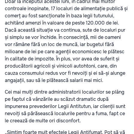
Doar la începutul acestei luni, în cadrul mai multor
controale inopinate, 17 localuri de alimentație publică și
comerț au fost sancționate în baza legii tutunului,
achitând amenzi în valoare de peste 120.000 de lei.
Dacă această situație va continua, sute de localuri pur
și simplu se vor închide. În consecință, mii de oameni
vor rămâne fără un loc de muncă, iar bugetul fără
milioane de lei pe care agenții economicesc le plătesc
în calitate de impozite. În plus, vor avea de suferit și
producătorii agricoli și vinicoli autohtoni, care, din
cauza consumului redus vor fi nevoiți și ei să-și alunge
angajații, sau să le plătească salarii mai mici.
Cei mai mulți dintre administratorii localurilor se plâng
pe faptul că vânzările au scăzut dramatic după
impunerea prevederilor Legii Antitutun, iar clienții sunt
nevoiți să părăsească localurile pentru a fuma, fapt ce
le creează de multe ori disconfort.
„Simțim foarte mult efectele Legii Antifumat. Pot să vă