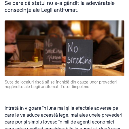
Se pare că statul nu s-a gândit la adevăratele
consecințe ale Legii antifumat.
Sute de localuri riscă să se închidă din cauza unor prevederi
negândite ale Legii antifumat. Foto: timpul.md
Intrată în vigoare în luna mai și la efectele adverse pe
care le va aduce această lege, mai ales unele prevederi
care pur și simplu lovesc în mii de agenți economici
care aduc venituri considerabile la buget și, după cum