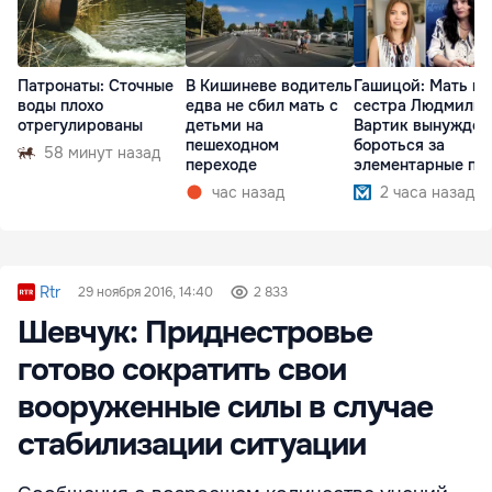
Патронаты: Сточные
В Кишиневе водитель
Гашицой: Мать и
воды плохо
едва не сбил мать с
сестра Людмилы
отрегулированы
детьми на
Вартик вынужден
пешеходном
бороться за
58 минут назад
переходе
элементарные пр
час назад
2 часа назад
Rtr
29 ноября 2016, 14:40
2 833
Шевчук: Приднестровье
готово сократить свои
вооруженные силы в случае
стабилизации ситуации