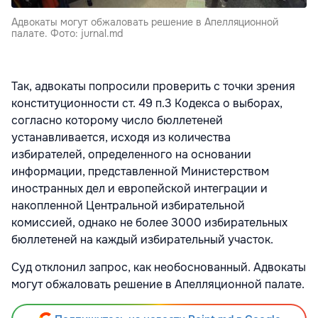
Адвокаты могут обжаловать решение в Апелляционной
палате. Фото: jurnal.md
Так, адвокаты попросили проверить с точки зрения
конституционности ст. 49 п.3 Кодекса о выборах,
согласно которому число бюллетеней
устанавливается, исходя из количества
избирателей, определенного на основании
информации, представленной Министерством
иностранных дел и европейской интеграции и
накопленной Центральной избирательной
комиссией, однако не более 3000 избирательных
бюллетеней на каждый избирательный участок.
Суд отклонил запрос, как необоснованный. Адвокаты
могут обжаловать решение в Апелляционной палате.