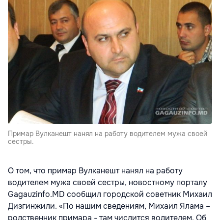
Примар Вулканешт нанял на работу водителем мужа своей
сестры.
О том, что примар Вулканешт нанял на работу
водителем мужа своей сестры, новостному порталу
Gagauzinfo.MD сообщил городской советник Михаил
Дизгинжили. «По нашим сведениям, Михаил Ялама –
родственник примара - там числится водителем. Об