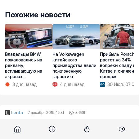
Похожие новости
Владельцы BMW
На Volkswagen
Прибыль Porsche
пожаловались на
китайского
растет на 34%
рекламу,
производства ввели
вопреки спаду в
всплывающую на
пожизненную
Китае и снижени
экранах
гарантию
продаж
мультимедиа при
3 дня назад
4 дня назад
30 Июл. 07:09
запуске
Lenta
7 декабря 2015, 15:31
3 638
Турция оценила ущерб от
российских санкций в 9 млрд