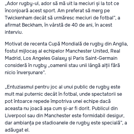
„Ador rugby-ul, ador să mă uit la meciuri și la tot ce
înconjoară acest sport. Am preferat să merg pe
Twickenham decât să urmăresc meciuri de fotbal”, a
afirmat Beckham, în vârstă de 40 de ani, în acest
interviu.
Motivat de recenta Cupă Mondială de rugby din Anglia,
fostul mijlocaș al echipelor Manchester United, Real
Madrid, Los Angeles Galaxy și Paris Saint-Germain
consideră în rugby „oamenii stau unii lângă alții fără
nicio înverșunare”.
„Entuziasmul pentru joc al unui public de rugby este
mult mai puternic decât în fotbal, unde spectatorii se
pot întoarce repede împotriva unei echipe dacă
aceasta nu joacă așa cum și-ar fi dorit. Publicul din
Liverpool sau din Manchester este formidabil desigur,
dar ambianța pe stadioanele de rugby este specială”, a
adăugat el.