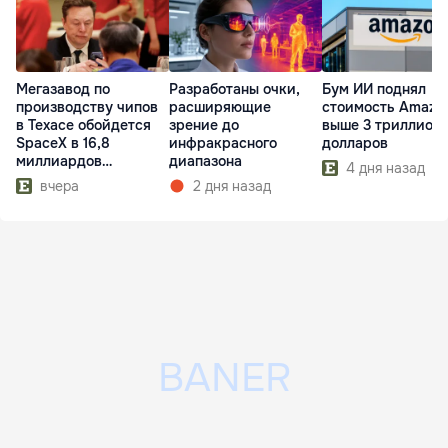
Мегазавод по
Разработаны очки,
Бум ИИ поднял
производству чипов
расширяющие
стоимость Amazo
в Техасе обойдется
зрение до
выше 3 триллион
SpaceX в 16,8
инфракрасного
долларов
миллиардов
диапазона
4 дня назад
долларов
вчера
2 дня назад