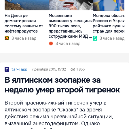
На Днестре
Мошенники
Молдова обошла
демонтировали
выманили у женщины
Россию и Украину
систему защиты от
990 тысяч леев,
рейтинге лучших
нефтепродуктов
представившись
стран для переез
сотрудниками МВД и
3 часа назад
3 часа назад
СИБ
3 часа назад
Itar-Tass
7 декабря 2015, 15:32
1 855
В ялтинском зоопарке за
неделю умер второй тигренок
Второй краснокнижный тигренок умер в
ялтинском зоопарке "Сказка" за время
действия режима чрезвычайной ситуации,
вызванной энергодефицитом. Однако