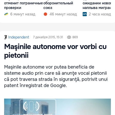
отменит пограничные
оборонительный
ожидании нового
проверки
союз
наплыва мигрант
6 минут назад
46 минут назад
2 часа назад
Independent
7 декабря 2015, 15:31
869
Maşinile autonome vor vorbi cu
pietonii
Maşinile autonome vor putea beneficia de
sisteme audio prin care să anunţe vocal pietonii
că pot traversa strada în siguranţă, potrivit unui
patent înregistrat de Google.