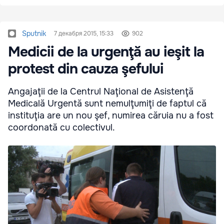
Sputnik
7 декабря 2015, 15:33
902
Medicii de la urgenţă au ieşit la
protest din cauza şefului
Angajaţii de la Centrul Naţional de Asistenţă
Medicală Urgentă sunt nemulţumiţi de faptul că
instituţia are un nou şef, numirea căruia nu a fost
coordonată cu colectivul.