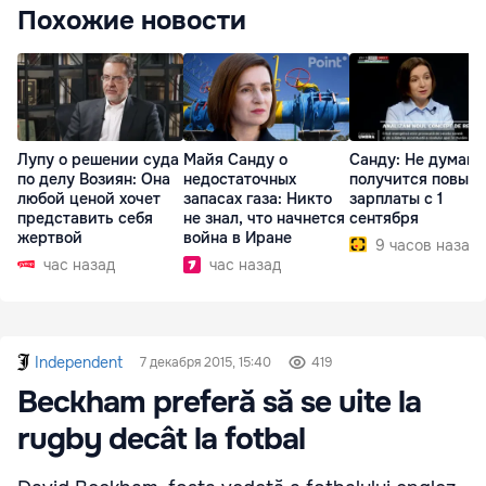
Похожие новости
Лупу о решении суда
Майя Санду о
Санду: Не думаю,
по делу Возиян: Она
недостаточных
получится повыс
любой ценой хочет
запасах газа: Никто
зарплаты с 1
представить себя
не знал, что начнется
сентября
жертвой
война в Иране
9 часов назад
час назад
час назад
Independent
7 декабря 2015, 15:40
419
Beckham preferă să se uite la
rugby decât la fotbal