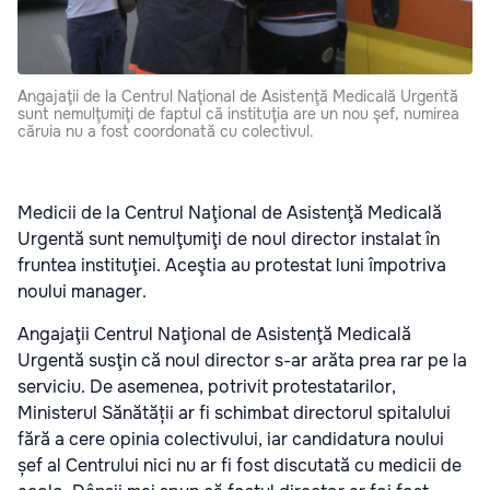
Angajaţii de la Centrul Naţional de Asistenţă Medicală Urgentă
sunt nemulţumiţi de faptul că instituţia are un nou şef, numirea
căruia nu a fost coordonată cu colectivul.
Medicii de la Centrul Naţional de Asistenţă Medicală
Urgentă sunt nemulţumiţi de noul director instalat în
fruntea instituţiei. Aceştia au protestat luni împotriva
noului manager.
Angajaţii Centrul Naţional de Asistenţă Medicală
Urgentă susţin că noul director s-ar arăta prea rar pe la
serviciu. De asemenea, potrivit protestatarilor,
Ministerul Sănătății ar fi schimbat directorul spitalului
fără a cere opinia colectivului, iar candidatura noului
șef al Centrului nici nu ar fi fost discutată cu medicii de