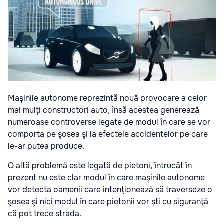
Maşinile autonome reprezintă nouă provocare a celor
mai mulţi constructori auto, însă acestea generează
numeroase controverse legate de modul în care se vor
comporta pe şosea şi la efectele accidentelor pe care
le-ar putea produce.
O altă problemă este legată de pietoni, întrucât în
prezent nu este clar modul în care maşinile autonome
vor detecta oamenii care intenţionează să traverseze o
şosea şi nici modul în care pietonii vor şti cu siguranţă
că pot trece strada.