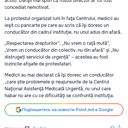
acolo. Dânşii mai spun că fostul director ar foi fost
concediat nemotivat.
La protestul organizat luni în faţa Centrului, medicii au
ieşit cu pancarte pe care au scris că îşi doresc un
conducător din cadrul instituţie, nu unul adus din afară.
„Respectarea drepturilor”, „Nu vrem o raţă mută”,
„Vrem un conducător din colectiv, nu din afară” și „Nu
distrugeți serviciul de urgență” – acestea au fost
lozincile afişate de protestatari.
Medicii au mai declarat că îşi doresc un conducător
„care știe problemele și neajunsurile de la Centrul
Naţional Asistenţă Medicală Urgentă, nu unul care
habar nu are cu ce dificultăţi se confruntă instituţia.
Подпишитесь на новости Point.md в Google