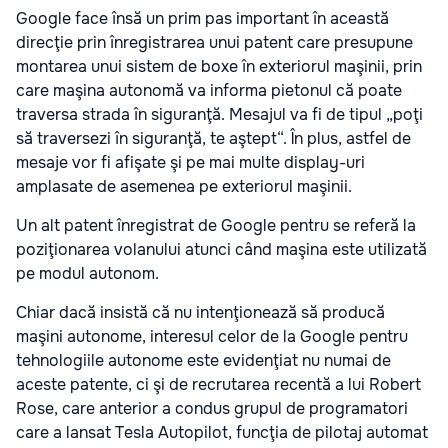
Google face însă un prim pas important în această
direcţie prin înregistrarea unui patent care presupune
montarea unui sistem de boxe în exteriorul maşinii, prin
care maşina autonomă va informa pietonul că poate
traversa strada în siguranţă. Mesajul va fi de tipul „poţi
să traversezi în siguranţă, te aştept“. În plus, astfel de
mesaje vor fi afişate şi pe mai multe display-uri
amplasate de asemenea pe exteriorul maşinii.
Un alt patent înregistrat de Google pentru se referă la
poziţionarea volanului atunci când maşina este utilizată
pe modul autonom.
Chiar dacă insistă că nu intenţionează să producă
maşini autonome, interesul celor de la Google pentru
tehnologiile autonome este evidenţiat nu numai de
aceste patente, ci şi de recrutarea recentă a lui Robert
Rose, care anterior a condus grupul de programatori
care a lansat Tesla Autopilot, funcţia de pilotaj automat