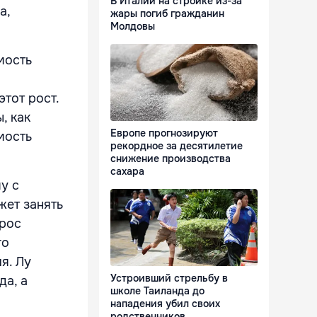
В Италии на стройке из-за
а,
жары погиб гражданин
Молдовы
мость
тот рост.
, как
Европе прогнозируют
мость
рекордное за десятилетие
снижение производства
сахара
у с
жет занять
прос
го
я. Лу
Устроивший стрельбу в
да, а
школе Таиланда до
нападения убил своих
родственников