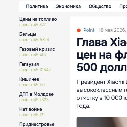
Политика
Экономика
Общество
Пр
Цены на топливо
новостей:
377
18 мая 2026,
Point
Бельцы
Глава Xi
новостей:
5726
Газовый кризис
цен на ф
новостей:
407
500 дол
Гагаузия
новостей:
10842
Кишинев
Президент Xiaomi 
новостей:
771
высококлассные т
ДТП в Молдове
отметку в 10 000 
новостей:
7823
года.
Нет войне
новостей:
131
Приднестровье