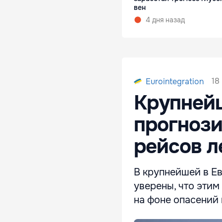
вен
4 дня назад
18
Eurointegration
Крупнейш
прогнози
рейсов л
В крупнейшей в Е
уверены, что этим
на фоне опасений 