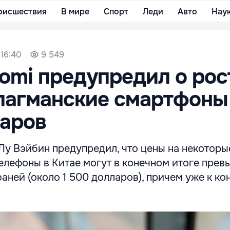
оисшествия
В мире
Спорт
Леди
Авто
Нау
 16:40
9 549
aomi предупредил о рос
лагманские смартфоны 
ларов
Лу Вэйбин предупредил, что цены на некоторы
елефоны в Китае могут в конечном итоге прев
юаней (около 1 500 долларов), причем уже к ко