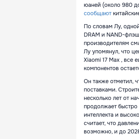
юаней (около 980 д
сообщают
китайски
По словам Лу, одной
DRAM и NAND-флэш-п
производителям сма
Лу упомянул, что це
Xiaomi 17 Max , все
компонентов остает
Он также отметил, 
поставками. Строит
несколько лет от на
продолжает быстро 
интеллекта и высок
считает, что давлен
возможно, и до 2028