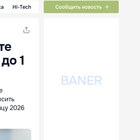
ка
Hi-Tech
Сообщить новость
те
до 1
е
ысить
нцу 2026