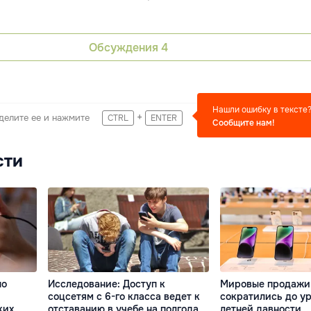
Обсуждения
4
Нашли ошибку в тексте
+
делите ее и нажмите
CTRL
ENTER
Сообщите нам!
сти
Исследование: Доступ к
Мировые продажи
но
соцсетям с 6-го класса ведет к
сократились до ур
отставанию в учебе на полгода
летней давности
ких