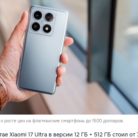
 о росте цен на флагманские смартфоны до 1500 долларов.
ае Xiaomi 17 Ultra в версии 12 ГБ + 512 ГБ стоил от