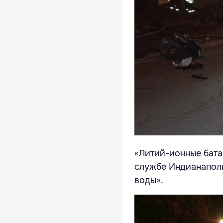
«Литий-ионные бата
службе Индианаполи
воды».