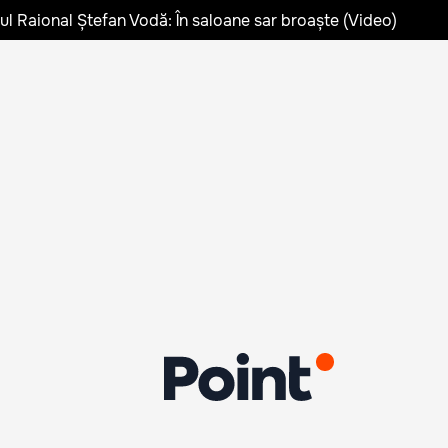
lul Raional Ștefan Vodă: În saloane sar broaște (Video)