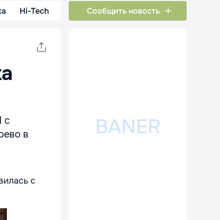
ка
Hi-Tech
Сообщить новость
ка
 с
рево в
вилась с