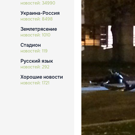
новостей:
34990
Украина-Россия
новостей:
8498
Землетрясение
новостей:
1010
Стадион
новостей:
119
Русский язык
новостей:
292
Хорошие новости
новостей:
1721