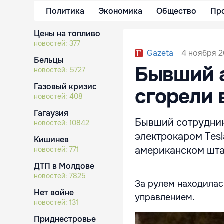
Политика
Экономика
Общество
Пр
Цены на топливо
новостей:
377
4 ноября 20
Gazeta
Бельцы
Бывший а
новостей:
5727
Газовый кризис
сгорели 
новостей:
408
Гагаузия
Бывший сотрудник
новостей:
10842
электрокаром Tesl
Кишинев
американском шта
новостей:
771
ДТП в Молдове
новостей:
7825
За рулем находилась
Нет войне
управлением.
новостей:
131
Приднестровье