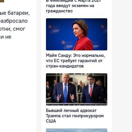
В Финляндии с марта 2027
года введут экзамен на
гражданство
ые батареи,
разбросало
ртни, смог
чи не
Майя Санду: Это нормально,
что ЕС требует гарантий от
стран-кандидатов
Бывший личный адвокат
Трампа стал генпрокурором
США