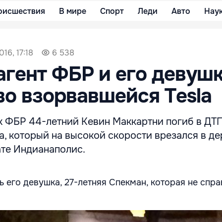
оисшествия
В мире
Спорт
Леди
Авто
Нау
16, 17:18
6 538
гент ФБР и его девуш
во взорвавшейся Tesla
 ФБР 44-летний Кевин Маккартни погиб в ДТП
a, который на высокой скорости врезался в де
те Индианаполис.
 его девушка, 27-летняя Спекман, которая не спра