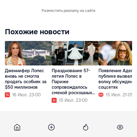
Разместить рекламу на сайте
Похожие новости
Дженнифер Лопес
Празднование 57-
Появление Адель
вновь не смогла
летия Лопес в
публике вызвало
продать особняк за
Париже
волну обсуждени
$50 миллионов
сопровождалось
соцсетях
сменой роскошных
16 Июл. 23:00
15 Июл. 21:05
образов
15 Июл. 23:00
Gazeta
19 апреля 2016, 19:55
1 556