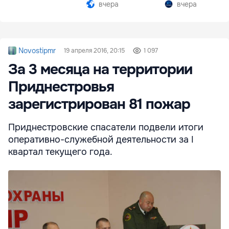
Южной Осетии
вчера
вчера
Novostipmr
19 апреля 2016, 20:15
1 097
За 3 месяца на территории
Приднестровья
зарегистрирован 81 пожар
Приднестровские спасатели подвели итоги
оперативно-служебной деятельности за I
квартал текущего года.