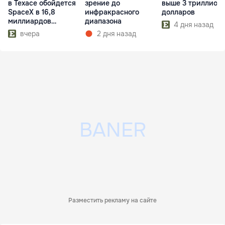
в Техасе обойдется
зрение до
выше 3 триллион
SpaceX в 16,8
инфракрасного
долларов
миллиардов
диапазона
4 дня назад
долларов
вчера
2 дня назад
Разместить рекламу на сайте