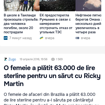
В школе в Таиланде
ЕК предостерегла
Нефтяное пятно у
произошла стрельба:
Румынию в связи с
берегов Омана за
два человека
намерением
несколько дней
погибли, около 20
отстрочить отказ от
увеличилось в
пострадали
угольных ТЭС
четыре раза
7 минут назад
вчера
вчера
Zugo
19 апреля 2016, 19:56
1 569
O femeie a plătit 63.000 de lire
sterline pentru un sărut cu Ricky
Martin
O femeie de afaceri din Brazilia a plătit 63.000
de lire sterline pentru a-l săruta pe cântăreţul