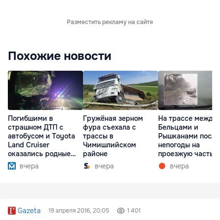
Разместить рекламу на сайте
Похожие новости
Погибшими в
Гружёная зерном
На трассе между
страшном ДТП с
фура съехала с
Бельцами и
автобусом и Toyota
трассы в
Рышканами после
Land Cruiser
Чимишлийском
непогоды на
оказались родные
районе
проезжую часть
братья
упали деревья
вчера
вчера
вчера
Gazeta
19 апреля 2016, 20:05
1 401