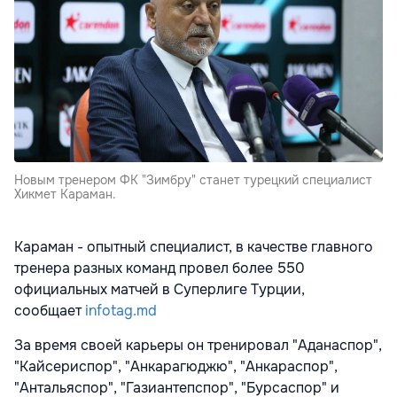
Новым тренером ФК "Зимбру" станет турецкий специалист
Хикмет Караман.
Караман - опытный специалист, в качестве главного
тренера разных команд провел более 550
официальных матчей в Суперлиге Турции,
сообщает
infotag.md
За время своей карьеры он тренировал "Аданаспор",
"Кайсериспор", "Анкарагюджю", "Анкараспор",
"Антальяспор", "Газиантепспор", "Бурсаспор" и