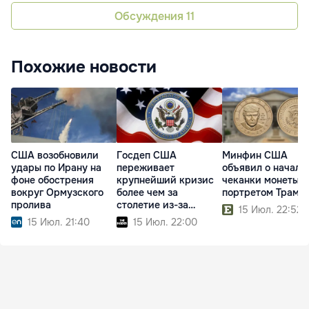
Обсуждения
11
Похожие новости
США возобновили
Госдеп США
Минфин США
удары по Ирану на
переживает
объявил о начале
фоне обострения
крупнейший кризис
чеканки монеты с
вокруг Ормузского
более чем за
портретом Трамп
пролива
столетие из-за
15 Июл. 22:52
реформ Трампа
15 Июл. 21:40
15 Июл. 22:00