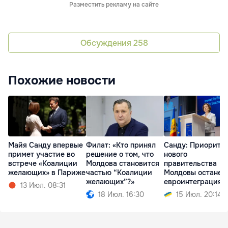
Разместить рекламу на сайте
Обсуждения
258
Похожие новости
Майя Санду впервые
Филат: «Кто принял
Санду: Приорите
примет участие во
решение о том, что
нового
встрече «Коалиции
Молдова становится
правительства
желающих» в Париже
частью “Коалиции
Молдовы останет
желающих”?»
евроинтеграция
13 Июл. 08:31
18 Июл. 16:30
15 Июл. 20:14