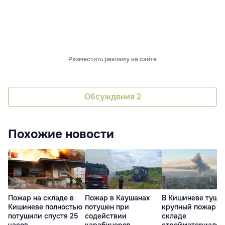
Разместить рекламу на сайте
Обсуждения
2
Похожие новости
Пожар на складе в
Пожар в Каушанах
В Кишиневе туша
Кишиневе полностью
потушен при
крупный пожар н
потушили спустя 25
содействии
складе
часов
карабинеров
стройматериалов