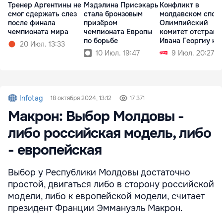
Тренер Аргентины не
Мэдэлина Присэкарь
Конфликт в
смог сдержать слез
стала бронзовым
молдавском спорт
после финала
призёром
Олимпийский
чемпионата мира
чемпионата Европы
комитет отстрани
по борьбе
Ивана Георгиу на
20 Июл. 13:33
полгода
10 Июл. 19:47
9 Июл. 20:27
Infotag
18 октября 2024, 13:12
17 371
Макрон: Выбор Молдовы -
либо российская модель, либо
- европейская
Выбор у Республики Молдовы достаточно
простой, двигаться либо в сторону российской
модели, либо к европейской модели, считает
президент Франции Эммануэль Макрон.