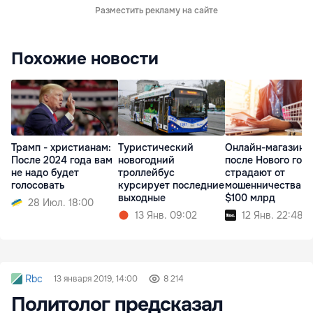
Разместить рекламу на сайте
Похожие новости
Трамп - христианам:
Туристический
Онлайн-магазины
После 2024 года вам
новогодний
после Нового год
не надо будет
троллейбус
страдают от
голосовать
курсирует последние
мошенничества н
выходные
$100 млрд
28 Июл. 18:00
13 Янв. 09:02
12 Янв. 22:48
Rbc
13 января 2019, 14:00
8 214
Политолог предсказал