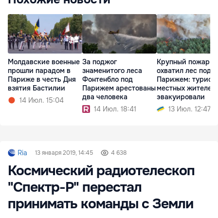
Молдавские военные
За поджог
Крупный пожар
прошли парадом в
знаменитого леса
охватил лес под
Париже в честь Дня
Фонтенбло под
Парижем: турист
взятия Бастилии
Парижем арестованы
местных жителей
два человека
эвакуировали
14 Июл. 15:04
14 Июл. 18:41
13 Июл. 12:47
Ria
13 января 2019, 14:45
4 638
Космический радиотелескоп
"Спектр-Р" перестал
принимать команды с Земли