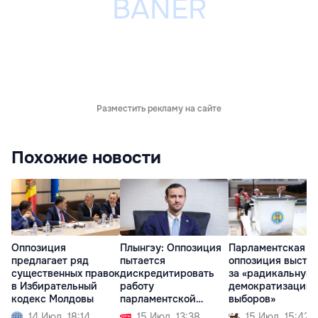
Разместить рекламу на сайте
Похожие новости
Оппозиция
Плынгэу: Оппозиция
Парламентская
предлагает ряд
пытается
оппозиция высту
существенных правок
дискредитировать
за «радикальную
в Избирательный
работу
демократизацию
кодекс Молдовы
парламентской
выборов»
комиссии
14 Июл. 18:14
15 Июл. 13:38
15 Июл. 15:42