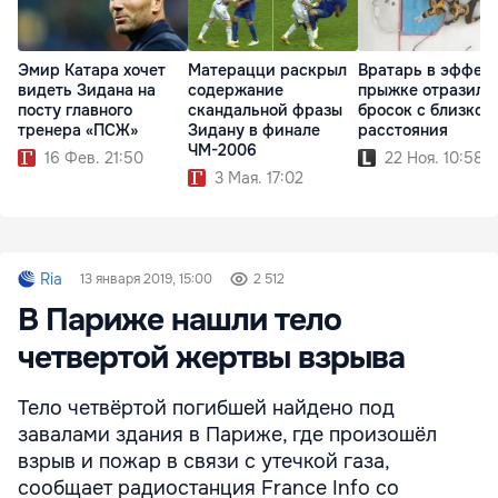
Эмир Катара хочет
Матерацци раскрыл
Вратарь в эффек
видеть Зидана на
содержание
прыжке отразил
посту главного
скандальной фразы
бросок с близког
тренера «ПСЖ»
Зидану в финале
расстояния
ЧМ-2006
16 Фев. 21:50
22 Ноя. 10:58
3 Мая. 17:02
Ria
13 января 2019, 15:00
2 512
В Париже нашли тело
четвертой жертвы взрыва
Тело четвёртой погибшей найдено под
завалами здания в Париже, где произошёл
взрыв и пожар в связи с утечкой газа,
сообщает радиостанция France Info со