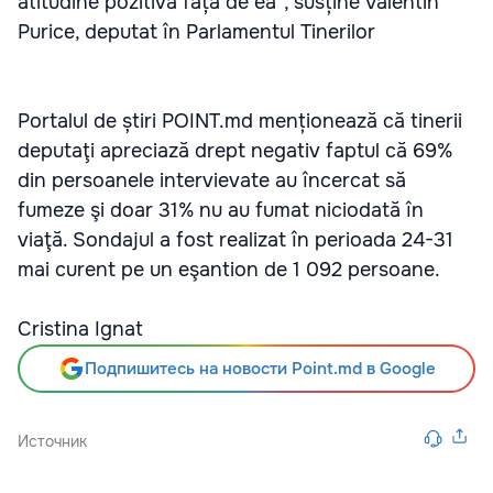
atitudine pozitivă față de ea”, susține Valentin
Purice, deputat în Parlamentul Tinerilor
Portalul de știri POINT.md menționează că tinerii
deputaţi apreciază drept negativ faptul că 69%
din persoanele intervievate au încercat să
fumeze şi doar 31% nu au fumat niciodată în
viaţă. Sondajul a fost realizat în perioada 24-31
mai curent pe un eşantion de 1 092 persoane.
Cristina Ignat
Подпишитесь на новости Point.md в Google
Источник