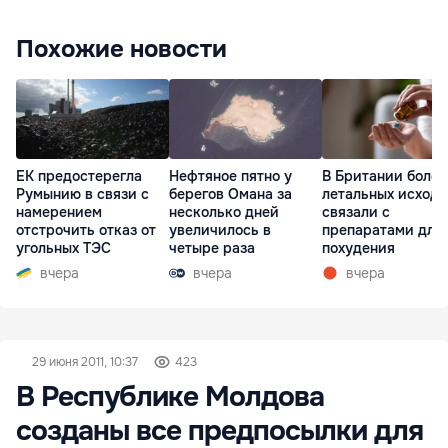
Похожие новости
ЕК предостерегла
Нефтяное пятно у
В Британии более
Румынию в связи с
берегов Омана за
летальных исходо
намерением
несколько дней
связали с
отстрочить отказ от
увеличилось в
препаратами для
угольных ТЭС
четыре раза
похудения
вчера
вчера
вчера
29 июня 2011, 10:37
423
В Республике Молдова
созданы все предпосылки для