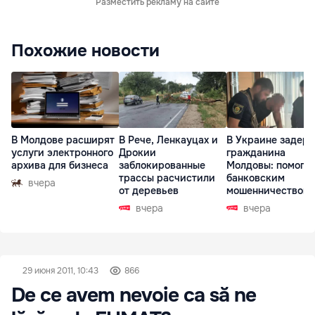
Разместить рекламу на сайте
Похожие новости
В Молдове расширят
В Рече, Ленкауцах и
В Украине задер
услуги электронного
Дрокии
гражданина
архива для бизнеса
заблокированные
Молдовы: помогал
трассы расчистили
банковским
вчера
от деревьев
мошенничеством 
Чехии
вчера
вчера
29 июня 2011, 10:43
866
De ce avem nevoie ca să ne