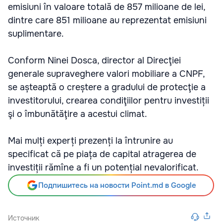
emisiuni în valoare totală de 857 milioane de lei,
dintre care 851 milioane au reprezentat emisiuni
suplimentare.
Conform Ninei Dosca, director al Direcţiei
generale supraveghere valori mobiliare a CNPF,
se așteaptă o creștere a gradului de protecţie a
investitorului, crearea condiţiilor pentru investiții
şi o îmbunătăţire a acestui climat.
Mai mulți experți prezenți la întrunire au
specificat că pe piața de capital atragerea de
investiții rămîne a fi un potențial nevalorificat.
Подпишитесь на новости Point.md в Google
Источник