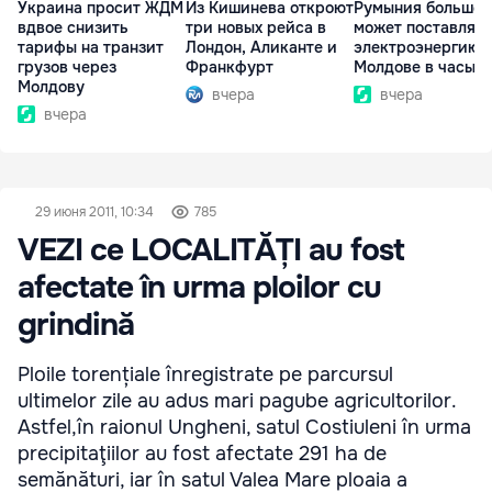
Украина просит ЖДМ
Из Кишинева откроют
Румыния больше 
вдвое снизить
три новых рейса в
может поставлять
тарифы на транзит
Лондон, Аликанте и
электроэнергию
грузов через
Франкфурт
Молдове в часы п
Молдову
вчера
вчера
вчера
29 июня 2011, 10:34
785
VEZI ce LOCALITĂȚI au fost
afectate în urma ploilor cu
grindină
Ploile torențiale înregistrate pe parcursul
ultimelor zile au adus mari pagube agricultorilor.
Astfel,în raionul Ungheni, satul Costiuleni în urma
precipitaţiilor au fost afectate 291 ha de
semănături, iar în satul Valea Mare ploaia a