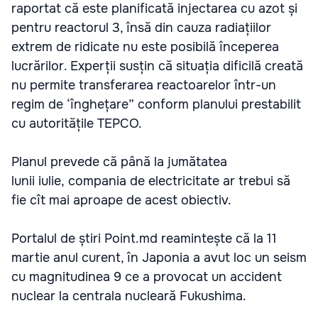
raportat că este planificată injectarea cu azot și
pentru reactorul 3, însă din cauza radiațiilor
extrem de ridicate nu este posibilă începerea
lucrărilor. Experții susțin că situația dificilă creată
nu permite transferarea reactoarelor într-un
regim de ‘înghețare” conform planului prestabilit
cu autoritățile TEPCO.
Planul prevede că până la jumătatea
lunii iulie, compania de electricitate ar trebui să
fie cît mai aproape de acest obiectiv.
Portalul de știri Point.md reamintește că la 11
martie anul curent, în Japonia a avut loc un seism
cu magnitudinea 9 ce a provocat un accident
nuclear la centrala nucleară Fukushima.