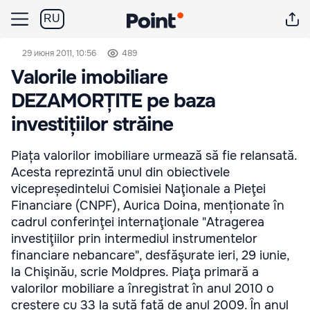
RU
29 июня 2011, 10:56
489
Valorile imobiliare
DEZAMORȚITE pe baza
investițiilor străine
Piața valorilor imobiliare urmează să fie relansată.
Acesta reprezintă unul din obiectivele
vicepreședintelui Comisiei Naţionale a Pieţei
Financiare (CNPF), Aurica Doina, menționate în
cadrul conferinţei internaţionale "Atragerea
investiţiilor prin intermediul instrumentelor
financiare nebancare", desfăşurate ieri, 29 iunie,
la Chişinău, scrie Moldpres. Piaţa primară a
valorilor mobiliare a înregistrat în anul 2010 o
creştere cu 33 la sută faţă de anul 2009. În anul