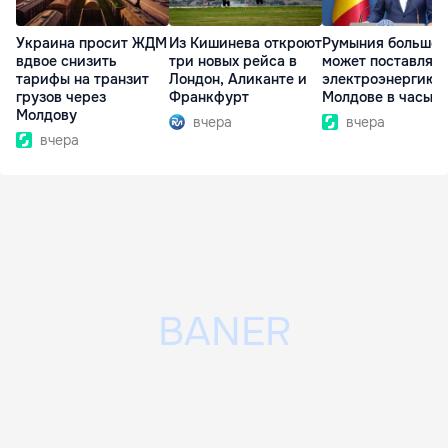
Украина просит ЖДМ
Из Кишинева откроют
Румыния больше 
вдвое снизить
три новых рейса в
может поставлять
тарифы на транзит
Лондон, Аликанте и
электроэнергию
грузов через
Франкфурт
Молдове в часы п
Молдову
вчера
вчера
вчера