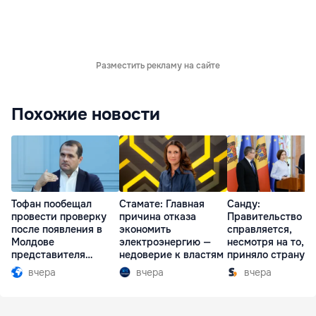
Разместить рекламу на сайте
Похожие новости
Тофан пообещал
Стамате: Главная
Санду:
провести проверку
причина отказа
Правительство
после появления в
экономить
справляется,
Молдове
электроэнергию —
несмотря на то, ч
представителя
недоверие к властям
приняло страну в
Южной Осетии
разгар кризиса
вчера
вчера
вчера