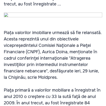
trecut, au fost înregistrate ...
Piața valorilor imobiliare urmează să fie relansată.
Acesta reprezintă unul din obiectivele
vicepreședintelui Comisiei Naţionale a Pieţei
Financiare (CNPF), Aurica Doina, menționate în
cadrul conferinţei internaţionale "Atragerea
investiţiilor prin intermediul instrumentelor
financiare nebancare", desfăşurate ieri, 29 iunie,
la Chişinău, scrie Moldpres.
Piaţa primară a valorilor mobiliare a înregistrat în
anul 2010 o creştere cu 33 la sută faţă de anul
2009. În anul trecut, au fost înregistrate 84