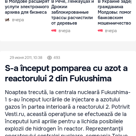
В Молдове расширят
В Рече, Ленкауцах и
В Украине задер
услуги электронного
Дрокии
гражданина
архива для бизнеса
заблокированные
Молдовы: помогал
трассы расчистили
банковским
вчера
от деревьев
мошенничеством 
Чехии
вчера
вчера
29 июня 2011, 10:38
493
S-a început pomparea cu azot a
reactorului 2 din Fukushima
Noaptea trecută, la centrala nucleară Fukushima-
1 s-au început lucrările de injectare a azotului
gazos în partea interioară a reactorului 2. Potrivit
Vesti.ru, această operaţiune se efectuează de la
începutul lunii aprilie pentru a lichida posibilele
explozii de hidrogen în reactor. Reprezentanţii