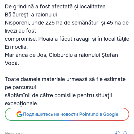
De grindină a fost afectată și localitatea
Bălăureşti a raionului
Nisporeni, unde 225 ha de semănături şi 45 ha de
livezi au fost
compromise. Ploaia a făcut ravagii şi în localităţile
Ermoclia,
Marianca de Jos, Cioburciu a raionului Ştefan
Vodă.
Toate daunele materiale urmează să fie estimate
pe parcursul
săptămînii de către comisiile pentru situaţii
excepţionale.
Подпишитесь на новости Point.md в Google
Источник