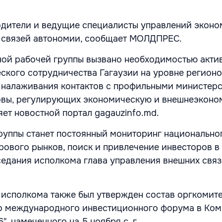
одители и ведущие специалисты управлений эконо
х связей автономии, сообщает МОЛДПРЕС.
ной рабочей группы вызвано необходимостью акти
ского сотрудничества Гагаузии на уровне регион
 налаживания контактов с профильными министер
вы, регулирующих экономическую и внешнеэконо
яет новостной портал gagauzinfo.md.
руппы станет постоянный мониторинг национальног
рового рынков, поиск и привлечение инвесторов в 
аседания исполкома глава управления внешних свя
 исполкома также был утвержден состав оргкомите
о международного инвестиционного форума в Ком
6", намеченного на 5 ноября с. г.