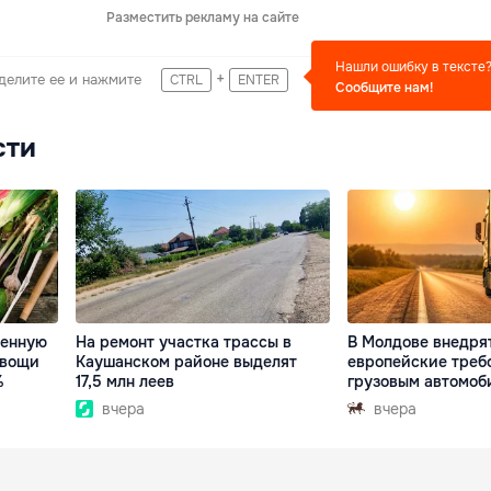
Разместить рекламу на сайте
Нашли ошибку в тексте
+
делите ее и нажмите
CTRL
ENTER
Сообщите нам!
сти
венную
На ремонт участка трассы в
В Молдове внедря
овощи
Каушанском районе выделят
европейские треб
%
17,5 млн леев
грузовым автомоб
вчера
вчера