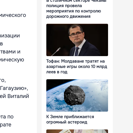
В столичном секторе Чеканы
полиция провела
мероприятия по контролю
мического
дорожного движения
визации
ов
ствами и
мическую
Тофан: Молдаване тратят на
азартные игры около 10 млрд
леев в год
о,
Гагаузию»,
зей Виталий
та по
К Земле приближается
огромный астероид
рате