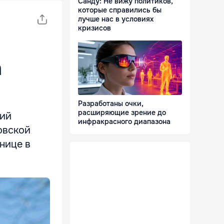
Санду: Не вижу политиков,
которые справились бы
лучше нас в условиях
кризисов
а
Разработаны очки,
расширяющие зрение до
ший
инфракрасного диапазона
овской
анице в