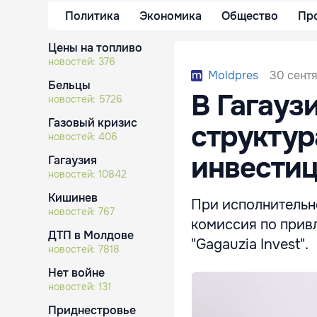
Политика
Экономика
Общество
Пр
Цены на топливо
новостей:
376
30 сентя
Moldpres
Бельцы
В Гагауз
новостей:
5726
Газовый кризис
структур
новостей:
406
инвестиц
Гагаузия
новостей:
10842
Кишинев
При исполнительн
новостей:
767
комиссия по прив
ДТП в Молдове
"Gagauzia Invest".
новостей:
7818
Нет войне
новостей:
131
Приднестровье