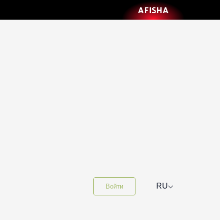
⌵
RU
Войти