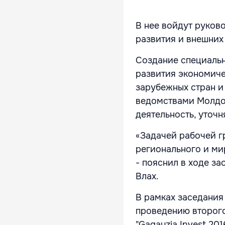
В нее войдут руков
развития и внешни
Создание специаль
развития экономиче
зарубежных стран и
ведомствами Молдо
деятельность, уточн
«Задачей рабочей г
регионального и ми
- пояснил в ходе з
Влах.
В рамках заседания
проведению второг
"Gagauzia Invest 201