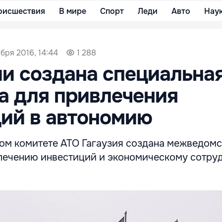
оисшествия
В мире
Спорт
Леди
Авто
Нау
бря 2016, 14:44
1 288
ии создана специальна
а для привлечения
ий в автономию
ом комитете АТО Гагаузия создана межведомс
лечению инвестиций и экономическому сотру