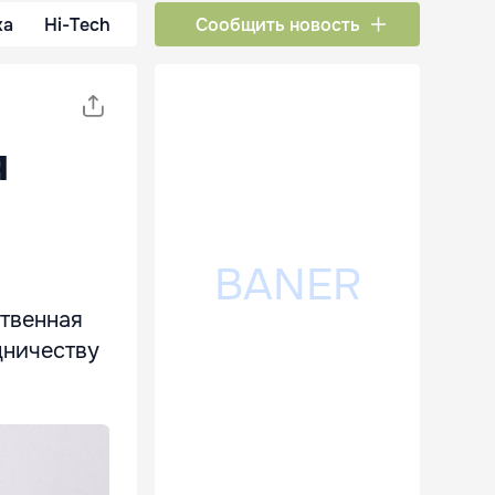
ка
Hi-Tech
Сообщить новость
я
твенная
дничеству