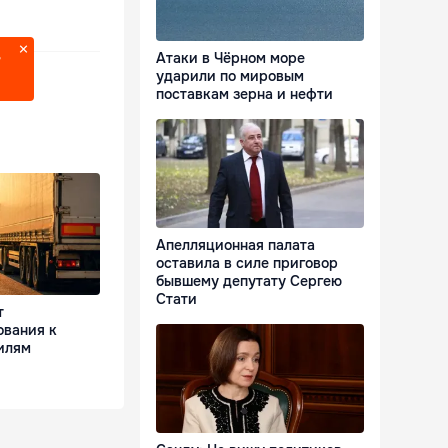
Атаки в Чёрном море
?
ударили по мировым
поставкам зерна и нефти
Апелляционная палата
оставила в силе приговор
бывшему депутату Сергею
Стати
т
ования к
илям