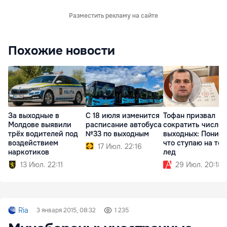
Разместить рекламу на сайте
Похожие новости
За выходные в
С 18 июля изменится
Тофан призвал
Молдове выявили
расписание автобуса
сократить число
трёх водителей под
№33 по выходным
выходных: Поним
воздействием
что ступаю на то
17 Июл. 22:16
наркотиков
лед
13 Июл. 22:11
29 Июл. 20:18
Ria
3 января 2015, 08:32
1 235