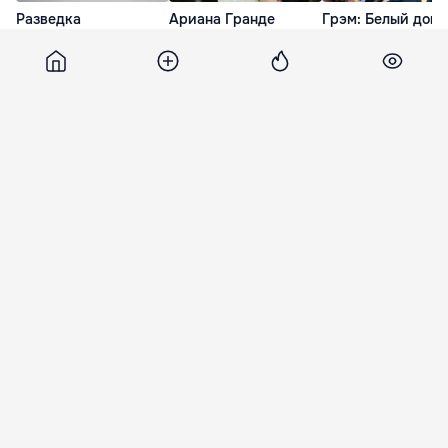
Разведка
Ариана Гранде
Грэм: Белый дом
Нидерландов: Россия
подала в суд на
согласился
взламывает в Европе
хакеров за кражу
поддержать
IP-камеры
неизданной музыки
законопроект о н
санкциях против
11 Июл. 09:36
28 Июл. 22:02
России
10 Июл. 23:33
Runews24
2 января 2015, 22:26
2 533
NASA: На спутнике Юпитера
исчезли гигантские полярные
гейзеры
Специалисты NASA заявили, что потеряли из
виду гигантские гейзеры, которые в 2013 году
были обнаружены на спутнике Юпитера.