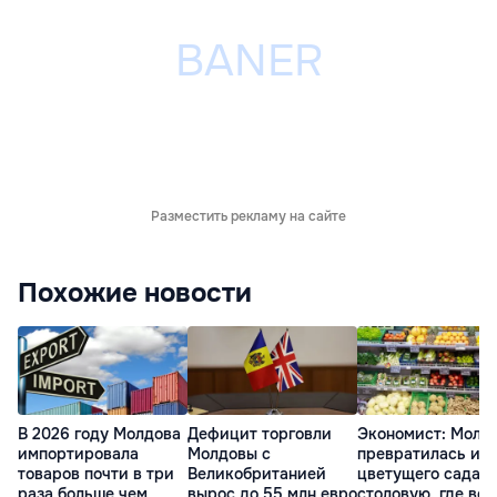
Разместить рекламу на сайте
Похожие новости
В 2026 году Молдова
Дефицит торговли
Экономист: Молд
импортировала
Молдовы с
превратилась из
товаров почти в три
Великобританией
цветущего сада в
раза больше чем
вырос до 55 млн евро
столовую, где всё