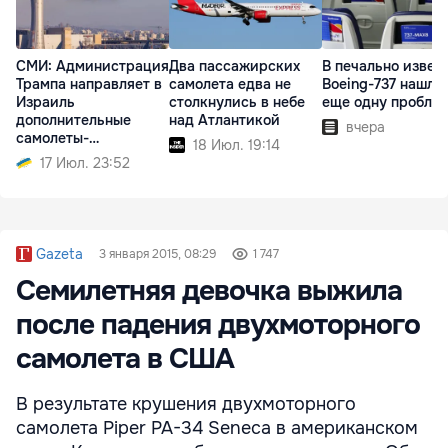
СМИ: Администрация
Два пассажирских
В печально извес
Трампа направляет в
самолета едва не
Boeing-737 нашли
Израиль
столкнулись в небе
еще одну пробле
дополнительные
над Атлантикой
вчера
самолеты-
18 Июл. 19:14
заправщики
17 Июл. 23:52
Gazeta
3 января 2015, 08:29
1 747
Семилетняя девочка выжила
после падения двухмоторного
самолета в США
В результате крушения двухмоторного
самолета Piper PA-34 Seneca в американском