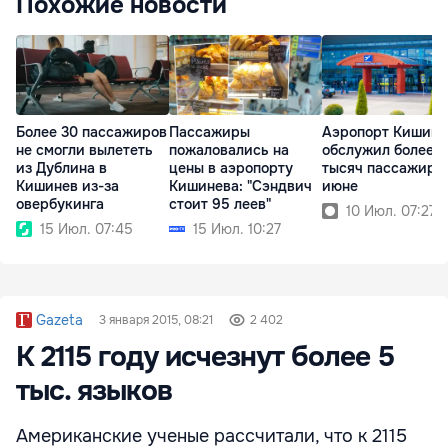
Похожие новости
Более 30 пассажиров
Пассажиры
Аэропорт Кишинё
не смогли вылететь
пожаловались на
обслужил более 7
из Дублина в
цены в аэропорту
тысяч пассажиро
Кишинев из-за
Кишинева: "Сэндвич
июне
овербукинга
стоит 95 леев"
10 Июл. 07:27
15 Июл. 07:45
15 Июл. 10:27
Gazeta
3 января 2015, 08:21
2 402
К 2115 году исчезнут более 5
тыс. языков
Американские ученые рассчитали, что к 2115