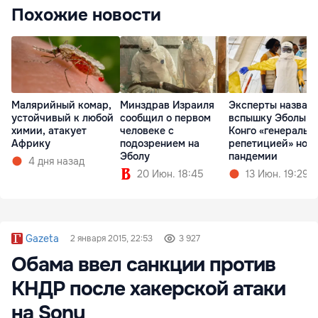
Похожие новости
Малярийный комар,
Минздрав Израиля
Эксперты назвал
устойчивый к любой
сообщил о первом
вспышку Эболы в
химии, атакует
человеке с
Конго «генеральн
Африку
подозрением на
репетицией» нов
Эболу
пандемии
4 дня назад
20 Июн. 18:45
13 Июн. 19:29
Gazeta
2 января 2015, 22:53
3 927
Обама ввел санкции против
КНДР после хакерской атаки
на Sony