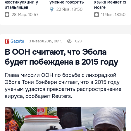
жестикуляции у
умение говорить
языка меняет свя
итальянцев
мозге
22 Янв. 18:50
28 Мар. 10:57
11 Янв. 18:50
Gazeta
3 января 2015, 08:15
1 029
В ООН считают, что Эбола
будет побеждена в 2015 году
Глава миссии ООН по борьбе с лихорадкой
Эбола Тони Бэнбери считает, что в 2015 году
ученым удастся прекратить распространение
вируса, сообщает Reuters.