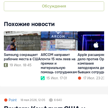
Обсуждения
Похожие новости
Samsung сокращает
ARCOM направит
Apple расширяет
рабочие места в США
почти 15 млн леев на
дело против Open
премии и
компания
19 Июл. 18:45
материальную
заподозрила дес
помощь сотрудникам
бывших сотрудни
15 Июл. 17:01
17 Июл. 23:23
Point
18 мая 2026, 12:05
6 640