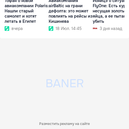
Тофан о новой
Авиакомпания
Ионицэ о ситуаци
авиакомпании Polaris:
airBaltic на грани
FlyOne: Есть кури
Нашли старый
дефолта: это может
несущая золотые
самолет и хотят
повлиять на рейсы из
яйца, а ее пытаю
летать в Египет
Кишинева
убить
вчера
18 Июл. 14:45
3 дня назад
Разместить рекламу на сайте