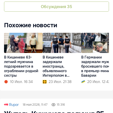
Обсуждения
35
Похожие новости
В Кишиневе 63-
В Кишиневе
В Германии
летний мужчина
задержали
задержали мужчи
подозревается в
иностранца,
бросившего поми
ограблении родной
объявленного
в премьер-минис
сестры
Интерполом в
Баварии
международный
10 Июл. 16:34
23 Июл. 21:38
20 Июл. 12:42
розыск
Rupor
18 мая 2026, 11:47
15 316