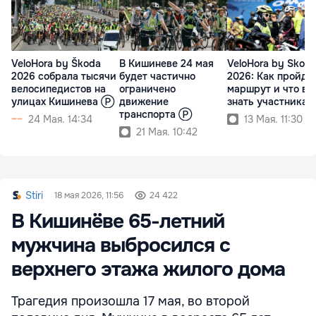
VeloHora by Škoda
В Кишиневе 24 мая
VeloHora by Skod
2026 собрала тысячи
будет частично
2026: Как пройде
велосипедистов на
ограничено
маршрут и что ва
улицах Кишинева Ⓟ
движение
знать участника
транспорта Ⓟ
24 Мая. 14:34
13 Мая. 11:30
21 Мая. 10:42
Stiri
18 мая 2026, 11:56
24 422
В Кишинёве 65-летний
мужчина выбросился с
верхнего этажа жилого дома
Трагедия произошла 17 мая, во второй