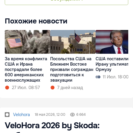
Похожие новости
За время конфликта
Посольства США на
США поставили
США и Ирана
Ближнем Востоке
Ирану ультимату
пострадали более
призвали сограждан
Ормузу
600 американских
подготовиться к
11 Июл. 18:00
военнослужащих
эвакуации
27 Июл. 08:57
7 дней назад
Velohora
18 мая 2026, 12:00
6 664
VeloHora 2026 by Skoda: