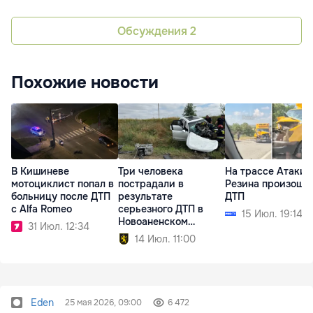
Обсуждения
2
Похожие новости
В Кишиневе
Три человека
На трассе Атаки
мотоциклист попал в
пострадали в
Резина произошл
больницу после ДТП
результате
ДТП
с Alfa Romeo
серьезного ДТП в
15 Июл. 19:14
Новоаненском
31 Июл. 12:34
районе
14 Июл. 11:00
Eden
25 мая 2026, 09:00
6 472