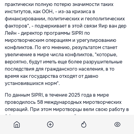
практически полную потерю значимости таких
институтов, как ООН, - из-за кризиса в
финансировании, политических и геополитических
факторов", - подчеркивает в этой связи Яир ван дер
Лейн - директор программы SIPRI по
миротворческим операциям и урегулированию
конфликтов. По его мнению, результатом станет
увеличение в мире числа конфликтов, "которые,
вероятно, будут иметь еще более разрушительные
последствия для гражданского населения, в то
время как государства отходят от давно
установившихся норм".
По данным SIPRI, в течение 2025 года в мире
проводилось 58 международных миротворческих
операций. При этом миротворцы вели свою работу в
34 странах или территориях. Это на четыре
операции меньше, чем в 2024 году. Среди этих
четырех непродленных миссий - миротворческая