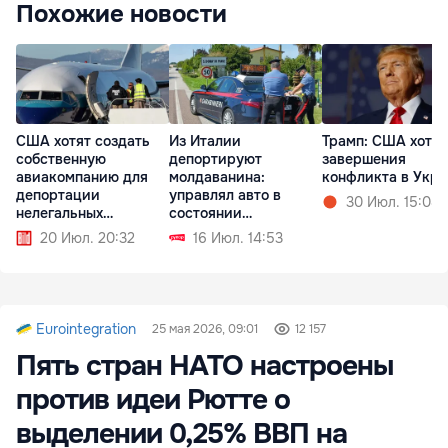
Похожие новости
США хотят создать
Из Италии
Трамп: США хотят
собственную
депортируют
завершения
авиакомпанию для
молдаванина:
конфликта в Укр
депортации
управлял авто в
30 Июл. 15:08
нелегальных
состоянии
мигрантов
алкогольного
20 Июл. 20:32
16 Июл. 14:53
опьянения
Eurointegration
25 мая 2026, 09:01
12 157
Пять стран НАТО настроены
против идеи Рютте о
выделении 0,25% ВВП на