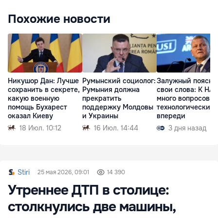
Похожие новости
Никушор Дан: Лучше
Румынский социолог:
Залужный поясни
сохранить в секрете,
Румыния должна
свои слова: К НА
какую военную
прекратить
много вопросов, 
помощь Бухарест
поддержку Молдовы
технологически
оказал Киеву
и Украины
впереди
18 Июл. 10:12
16 Июл. 14:44
3 дня назад
Stiri
25 мая 2026, 09:01
14 390
Утреннее ДТП в столице:
столкнулись две машины,