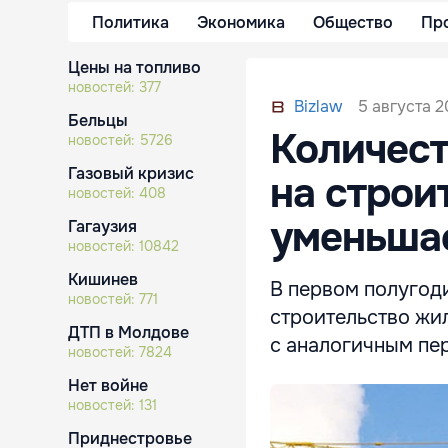
Политика
Экономика
Общество
Пр
Цены на топливо
новостей:
377
5 августа 2
Bizlaw
Бельцы
Количес
новостей:
5726
Газовый кризис
на строи
новостей:
408
уменьша
Гагаузия
новостей:
10842
Кишинев
В первом полугоди
новостей:
771
строительство жил
ДТП в Молдове
с аналогичным пе
новостей:
7824
Нет войне
новостей:
131
Приднестровье