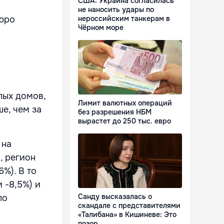
США: Украина согласилась
не наносить удары по
нероссийским танкерам в
бюро
Чёрном море
лых домов,
Лимит валютных операций
ше, чем за
без разрешения НБМ
вырастет до 250 тыс. евро
 на
, регион
6%). В то
 -8,5%) и
Санду высказалась о
по
скандале с представителями
«Талибана» в Кишиневе: Это
позор