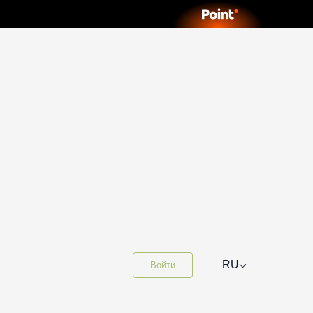
⌵
RU
Войти