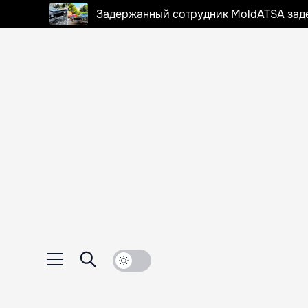
Задержанный сотрудник MoldATSA задек