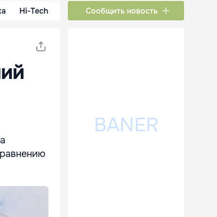
ка
Hi-Tech
Сообщить новость
ний
на
 сравнению