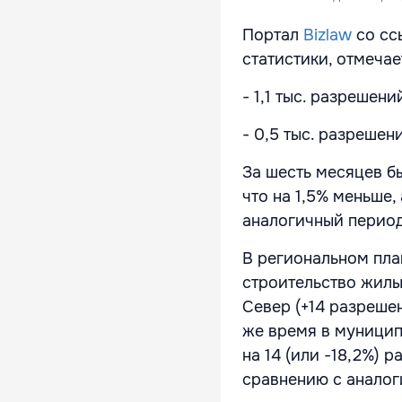
Портал
Bizlaw
со сс
статистики, отмечае
- 1,1 тыс. разрешен
- 0,5 тыс. разрешен
За шесть месяцев б
что на 1,5% меньше,
аналогичный период
В региональном пла
строительство жилы
Север (+14 разрешен
же время в муницип
на 14 (или -18,2%)
сравнению с анало