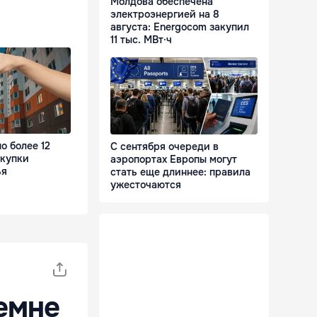
Молдова обеспечена
электроэнергией на 8
августа: Energocom закупил
11 тыс. МВт·ч
о более 12
С сентября очереди в
окупки
аэропортах Европы могут
ья
стать еще длиннее: правила
ужесточаются
емне