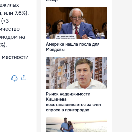
нежилых
 или 7,6%),
 (+3
личество
риодом на
Америка нашла посла для
%).
Молдовы
й местности
Рынок недвижимости
Кишинева
восстанавливается за счет
спроса в пригородах