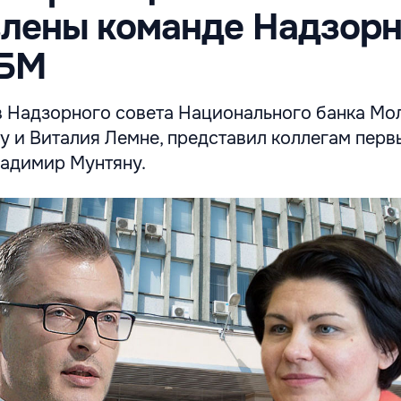
влены команде Надзорн
НБМ
в Надзорного совета Национального банка Мо
у и Виталия Лемне, представил коллегам перв
адимир Мунтяну.