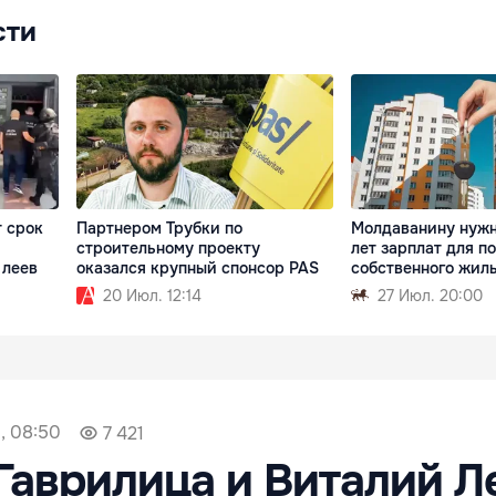
сти
 срок
Партнером Трубки по
Молдаванину нужн
строительному проекту
лет зарплат для п
 леев
оказался крупный спонсор PAS
собственного жил
20 Июл. 12:14
27 Июл. 20:00
, 08:50
7 421
Гаврилица и Виталий Л