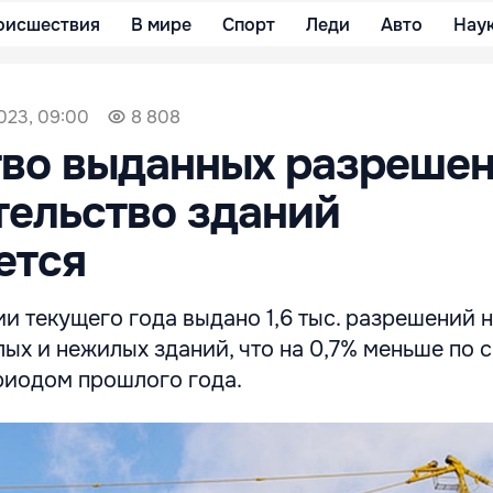
оисшествия
В мире
Спорт
Леди
Авто
Нау
023, 09:00
8 808
тво выданных разреше
тельство зданий
ется
и текущего года выдано 1,6 тыс. разрешений 
ых и нежилых зданий, что на 0,7% меньше по
риодом прошлого года.