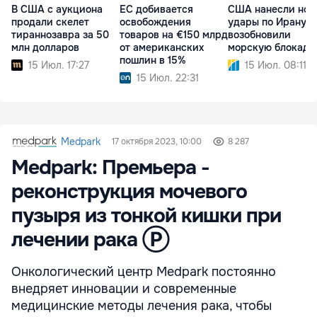
В США с аукциона
ЕС добивается
США нанесли нов
продали скелет
освобождения
удары по Ирану и
тираннозавра за 50
товаров на €150 млрд
возобновили
млн долларов
от американских
морскую блокаду
пошлин в 15%
15 Июл. 17:27
15 Июл. 08:11
15 Июл. 22:31
Medpark
17 октября 2023, 10:00
8 287
Medpark: Премьера -
реконструкция мочевого
пузыря из тонкой кишки при
лечении рака Ⓟ
Онкологический центр Medpark постоянно
внедряет инновации и современные
медицинские методы лечения рака, чтобы