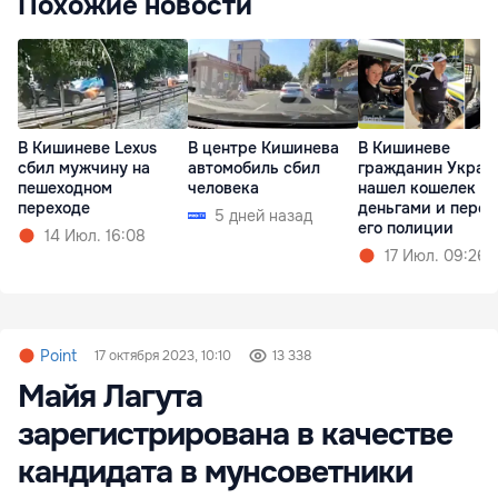
Похожие новости
В Кишиневе Lexus
В центре Кишинева
В Кишиневе
сбил мужчину на
автомобиль сбил
гражданин Украи
пешеходном
человека
нашел кошелек с
переходе
деньгами и перед
5 дней назад
его полиции
14 Июл. 16:08
17 Июл. 09:26
Point
17 октября 2023, 10:10
13 338
Майя Лагута
зарегистрирована в качестве
кандидата в мунсоветники