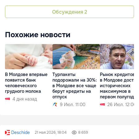
Обсуждения
2
Похожие новости
В Молдове впервые
Турпакеты
Рынок кредитова
появится банк
подорожали на 30%:
в Молдове достиг
человеческого
в Молдове все чаще
исторических
грудного молока
берут кредиты на
максимумов в
отпуск
первом полугоди
4 дня назад
9 Июл. 11:00
26 Июл. 12:00
Deschide
21 мая 2026, 18:04
8 659