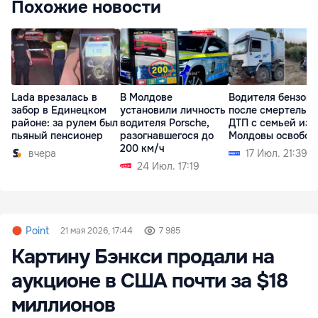
Похожие новости
Lada врезалась в
В Молдове
Водителя бензово
забор в Единецком
установили личность
после смертельно
районе: за рулем был
водителя Porsche,
ДТП с семьей из
пьяный пенсионер
разогнавшегося до
Молдовы освобод
200 км/ч
вчера
17 Июл. 21:39
24 Июл. 17:19
Point
21 мая 2026, 17:44
7 985
Картину Бэнкси продали на
аукционе в США почти за $18
миллионов