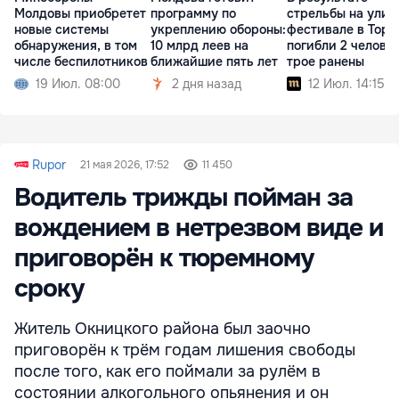
Молдовы приобретет
программу по
стрельбы на улич
новые системы
укреплению обороны:
фестивале в Торо
обнаружения, в том
10 млрд леев на
погибли 2 человек
числе беспилотников
ближайшие пять лет
трое ранены
19 Июл. 08:00
2 дня назад
12 Июл. 14:15
Rupor
21 мая 2026, 17:52
11 450
Водитель трижды пойман за
вождением в нетрезвом виде и
приговорён к тюремному
сроку
Житель Окницкого района был заочно
приговорён к трём годам лишения свободы
после того, как его поймали за рулём в
состоянии алкогольного опьянения и он