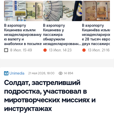
В аэропорту
В аэропорту
В аэропорту
Кишинева изъяли
Кишинева у
Кишинёва изъяли
незадекларированну
пассажира
незадекларирова
ю валюту и
обнаружили
е 28 тысяч евро у
анаболики в посылке
незадекларированну
двух пассажиров
ю валюту
8 Июл. 15:49
13 Июл. 14:23
13 Июл. 21:16
Unimedia
21 мая 2026, 18:00
14 894
Солдат, застреливший
подростка, участвовал в
миротворческих миссиях и
инструктажах