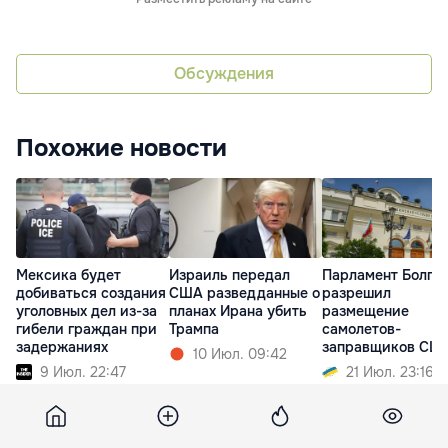
Обсуждения
Похожие новости
Мексика будет
Израиль передал
Парламент Болга
добиваться создания
США разведданные о
разрешил
уголовных дел из-за
планах Ирана убить
размещение
гибели граждан при
Трампа
самолетов-
задержаниях
заправщиков СШ
10 Июл. 09:42
9 Июл. 22:47
21 Июл. 23:16