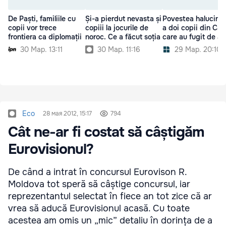
De Paști, familiile cu
Și-a pierdut nevasta și
Povestea halucina
copii vor trece
copiii la jocurile de
a doi copii din Căl
frontiera ca diplomații
noroc. Ce a făcut soția
care au fugit de a
30 Мар. 13:11
30 Мар. 11:16
29 Мар. 20:10
Eco
28 мая 2012, 15:17
794
Cât ne-ar fi costat să câștigăm
Eurovisionul?
De când a intrat în concursul Eurovison R.
Moldova tot speră să câștige concursul, iar
reprezentantul selectat în fiece an tot zice că ar
vrea să aducă Eurovisionul acasă. Cu toate
acestea am omis un „mic” detaliu în dorința de a