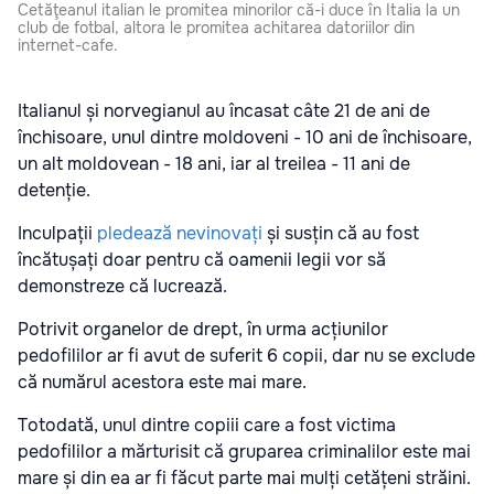
Cetăţeanul italian le promitea minorilor că-i duce în Italia la un
club de fotbal, altora le promitea achitarea datoriilor din
internet-cafe.
Italianul și norvegianul au încasat câte 21 de ani de
închisoare, unul dintre moldoveni - 10 ani de închisoare,
un alt moldovean - 18 ani, iar al treilea - 11 ani de
detenție.
Inculpații
pledează nevinovați
și susțin că au fost
încătușați doar pentru că oamenii legii vor să
demonstreze că lucrează.
Potrivit organelor de drept, în urma acțiunilor
pedofililor ar fi avut de suferit 6 copii, dar nu se exclude
că numărul acestora este mai mare.
Totodată, unul dintre copiii care a fost victima
pedofililor a mărturisit că gruparea criminalilor este mai
mare și din ea ar fi făcut parte mai mulți cetățeni străini.