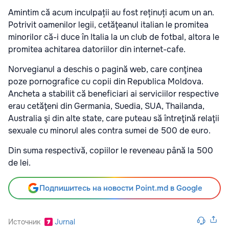
Amintim că acum inculpații au fost reținuți acum un an.
Potrivit oamenilor legii, cetăţeanul italian le promitea
minorilor că-i duce în Italia la un club de fotbal, altora le
promitea achitarea datoriilor din internet-cafe.
Norvegianul a deschis o pagină web, care conţinea
poze pornografice cu copii din Republica Moldova.
Ancheta a stabilit că beneficiari ai serviciilor respective
erau cetăţeni din Germania, Suedia, SUA, Thailanda,
Australia şi din alte state, care puteau să întreţină relaţii
sexuale cu minorul ales contra sumei de 500 de euro.
Din suma respectivă, copiilor le reveneau până la 500
de lei.
Подпишитесь на новости Point.md в Google
Источник
Jurnal