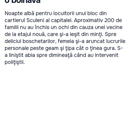
o bolnavă
Noapte albă pentru locuitorii unui bloc din
cartierul Sculeni al capitalei. Aproximativ 200 de
familii nu au închis un ochi din cauza unei vecine
de la etajul nouă, care şi-a ieşit din minţi. Spre
deliciul boschetarilor, femeia şi-a aruncat lucrurile
personale peste geam şi ţipa cât o ţinea gura. S-
a liniştit abia spre dimineaţă când au intervenit
poliţiştii.