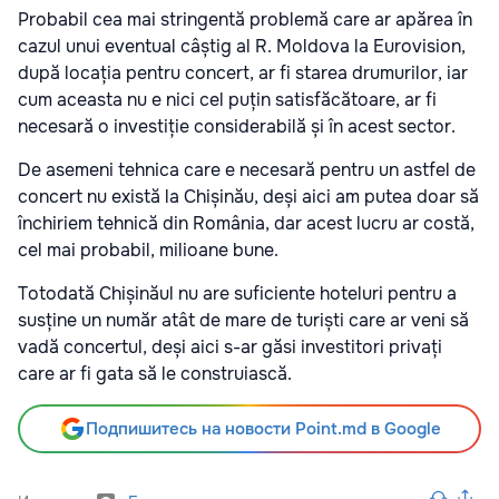
Probabil cea mai stringentă problemă care ar apărea în
cazul unui eventual câștig al R. Moldova la Eurovision,
după locația pentru concert, ar fi starea drumurilor, iar
cum aceasta nu e nici cel puțin satisfăcătoare, ar fi
necesară o investiție considerabilă și în acest sector.
De asemeni tehnica care e necesară pentru un astfel de
concert nu există la Chișinău, deși aici am putea doar să
închiriem tehnică din România, dar acest lucru ar costă,
cel mai probabil, milioane bune.
Totodată Chișinăul nu are suficiente hoteluri pentru a
susține un număr atât de mare de turiști care ar veni să
vadă concertul, deși aici s-ar găsi investitori privați
care ar fi gata să le construiască.
Подпишитесь на новости Point.md в Google