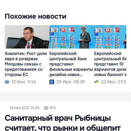
Похожие новости
Аналитик: Рост доли
Европейский
Европейский
евро в резервах
центральный банк
центральный бан
Молдовы связан с
представил
представил 10
кредитованием со
финальные варианты
вариантов дизай
стороны ЕС
дизайна новых
новых банкнот ев
банкнот евро
13 Июл. 11:14
29 Июл. 08:39
23 Июл. 23:51
28 мая 2012, 15:09
874
Санитарный врач Рыбницы
считает, что рынки и общепит