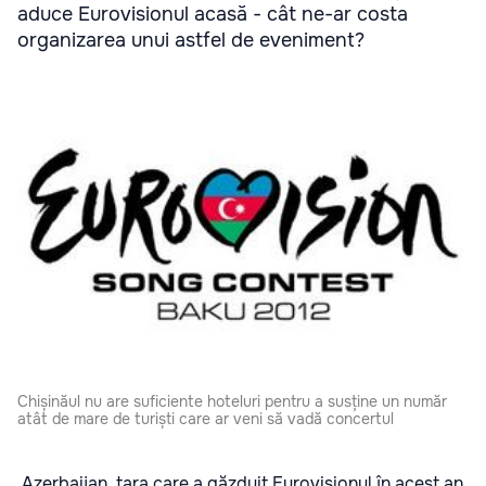
aduce Eurovisionul acasă - cât ne-ar costa
organizarea unui astfel de eveniment?
Chișinăul nu are suficiente hoteluri pentru a susține un număr
atât de mare de turiști care ar veni să vadă concertul
Azerbaijan, țara care a găzduit Eurovisionul în acest an,