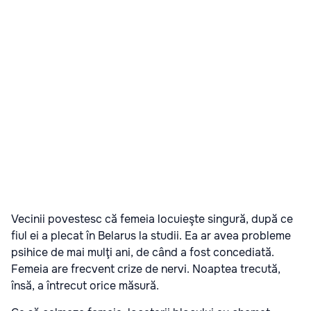
Vecinii povestesc că femeia locuieşte singură, după ce
fiul ei a plecat în Belarus la studii. Ea ar avea probleme
psihice de mai mulţi ani, de când a fost concediată.
Femeia are frecvent crize de nervi. Noaptea trecută,
însă, a întrecut orice măsură.