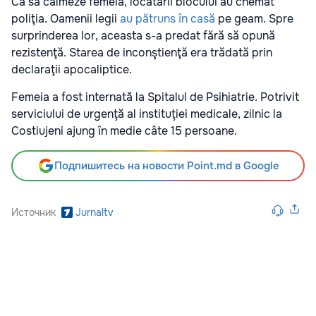
Ca să calmeze femeia, locatarii blocului au chemat
poliţia. Oamenii legii
au pătruns în casă
pe geam. Spre
surprinderea lor, aceasta s-a predat fără să opună
rezistenţă. Starea de inconştienţă era trădată prin
declaraţii apocaliptice.
Femeia a fost internată la Spitalul de Psihiatrie. Potrivit
serviciului de urgenţă al instituţiei medicale, zilnic la
Costiujeni ajung în medie câte 15 persoane.
Подпишитесь на новости Point.md в Google
Источник
Jurnaltv