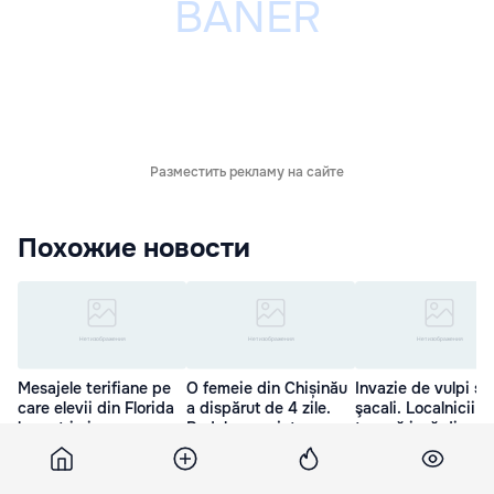
Разместить рекламу на сайте
Похожие новости
Mesajele terifiane pe
O femeie din Chișinău
Invazie de vulpi şi
care elevii din Florida
a dispărut de 4 zile.
şacali. Localnicii s
le-au trimis
Rudele cer ajutor
tem să iasă din ca
apropiaților
15 Ноя. 07:20
26 Окт. 16:56
16 Фев. 04:00