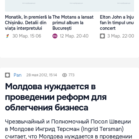
Monatik, în premieră la
The Motans a lansat
Elton John a înjura
Chișinău. Detalii din
primul album la
fan în timpul unui
viața interpretului
București
concert
30 Мар. 15:06
12 Мар. 20:40
3 Мар. 22:00
Pan
28 мая 2012, 15:14
773
Молдова нуждается в
проведении реформ для
облегчения бизнеса
Чрезвычайный и Полномочный Посол Швеции
в Молдове Ингрид Терсман (Ingrid Tersman)
считает, что Молдова нуждается в проведении