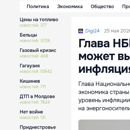
Политика
Экономика
Общество
Пр
Цены на топливо
новостей:
377
25 мая 2026
Digi24
Бельцы
Глава Н
новостей:
5726
Газовый кризис
может вы
новостей:
408
инфляци
Гагаузия
новостей:
10842
Кишинев
Глава Национальн
новостей:
771
экономика страны 
ДТП в Молдове
уровень инфляции
новостей:
7824
на энергоносители
Нет войне
новостей:
131
Приднестровье