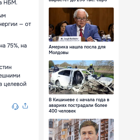
а НБМ.
ным
нергии — от
на 75%, на
Америка нашла посла для
Молдовы
стин
нешними
в целевой
В Кишиневе с начала года в
авариях пострадали более
400 человек