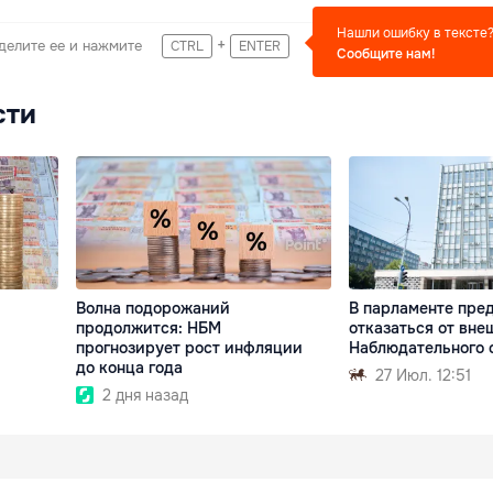
Нашли ошибку в тексте
+
делите ее и нажмите
CTRL
ENTER
Сообщите нам!
сти
Волна подорожаний
В парламенте пре
продолжится: НБМ
отказаться от вне
прогнозирует рост инфляции
Наблюдательного 
до конца года
27 Июл. 12:51
2 дня назад