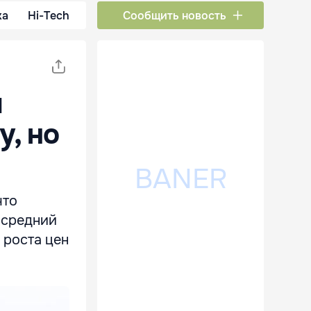
ка
Hi-Tech
Сообщить новость
ы
у, но
что
 средний
 роста цен