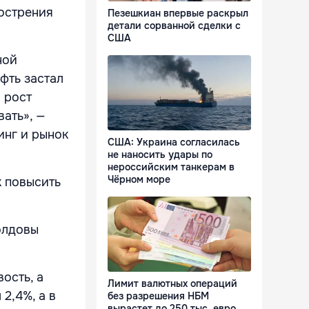
бострения
Пезешкиан впервые раскрыл
детали сорванной сделки с
США
ной
фть застал
 рост
ать», —
инг и рынок
США: Украина согласилась
не наносить удары по
нероссийским танкерам в
Чёрном море
к повысить
олдовы
ость, а
Лимит валютных операций
2,4%, а в
без разрешения НБМ
вырастет до 250 тыс. евро