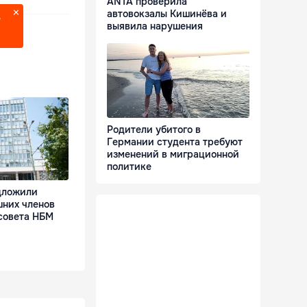
ANTA проверила
автовокзалы Кишинёва и
?
выявила нарушения
Родители убитого в
Германии студента требуют
изменений в миграционной
политике
дложили
шних членов
совета НБМ