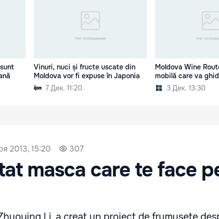
 sunt
Vinuri, nuci și fructe uscate din
Moldova Wine Route
ană
Moldova vor fi expuse în Japonia
mobilă care va ghida
7 Дек. 11:20
3 Дек. 13:30
ря 2013, 15:20
307
tat masca care te face p
Zhuoying Li, a creat un proiect de frumusete des