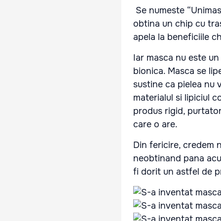
Se numeste “Unimask” 
obtina un chip cu tra
apela la beneficiile c
Iar masca nu este un 
bionica. Masca se lipe
sustine ca pielea nu 
materialul si lipiciu
produs rigid, purtator
care o are.
Din fericire, credem n
neobtinand pana acum
fi dorit un astfel de 