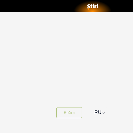
⌵
RU
Войти