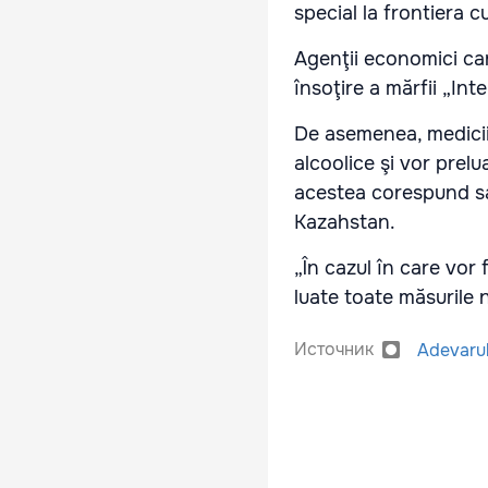
special la frontiera 
Agenţii economici car
însoţire a mărfii „Int
De asemenea, medicii 
alcoolice şi vor prel
acestea corespund sa
Kazahstan.
„În cazul în care vor f
luate toate măsurile 
Источник
Adevaru