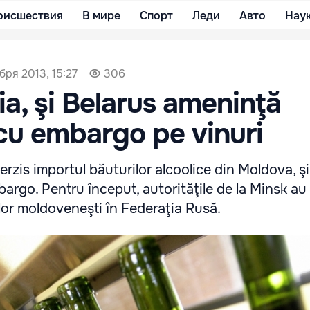
оисшествия
В мире
Спорт
Леди
Авто
Нау
бря 2013, 15:27
306
a, şi Belarus ameninţă
cu embargo pe vinuri
erzis importul băuturilor alcoolice din Moldova, ş
rgo. Pentru început, autorităţile de la Minsk au 
lor moldoveneşti în Federaţia Rusă.