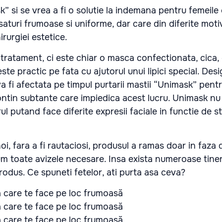
si se vrea a fi o solutie la indemana pentru femeile 
saturi frumoase si uniforme, dar care din diferite mot
hirurgiei estetice.
tratament, ci este chiar o masca confectionata, cica, 
ste practic pe fata cu ajutorul unui lipici special. Des
va fi afectata pe timpul purtarii mastii “Unimask” pent
l contin subtante care impiedica acest lucru. Unimask nu
ul putand face diferite expresii faciale in functie de s
oi, fara a fi rautaciosi, produsul a ramas doar in faza 
 toate avizele necesare. Insa exista numeroase tiner
produs. Ce spuneti fetelor, ati purta asa ceva?