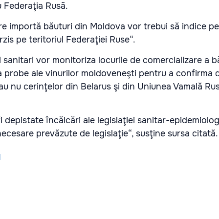
cu Federaţia Rusă.
e importă băuturi din Moldova vor trebui să indice pe
erzis pe teritoriul Federaţiei Ruse“.
sanitari vor monitoriza locurile de comercializare a b
ua probe ale vinurilor moldoveneşti pentru a confirma 
u nu cerinţelor din Belarus şi din Uniunea Vamală Rus
i depistate încălcări ale legislaţiei sanitar-epidemiolog
necesare prevăzute de legislaţie“, susţine sursa citată
l