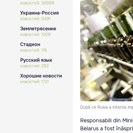
новостей:
34988
Украина-Россия
новостей:
8491
Землетрясение
новостей:
1009
Стадион
новостей:
119
Русский язык
новостей:
292
Хорошие новости
новостей:
1721
După ce Rusia a interzis im
Responsabili din Minis
Belarus a fost înăspri