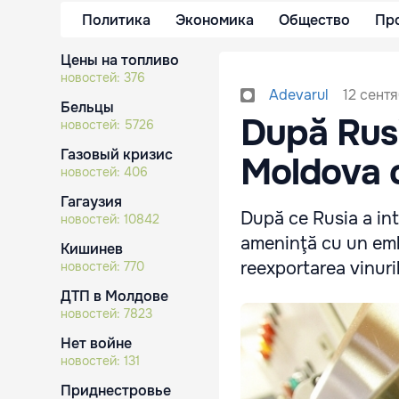
Политика
Экономика
Общество
Пр
Цены на топливо
новостей:
376
12 сентя
Adevarul
Бельцы
După Rusi
новостей:
5726
Газовый кризис
Moldova 
новостей:
406
Гагаузия
După ce Rusia a int
новостей:
10842
ameninţă cu un emba
Кишинев
reexportarea vinuri
новостей:
770
ДТП в Молдове
новостей:
7823
Нет войне
новостей:
131
Приднестровье