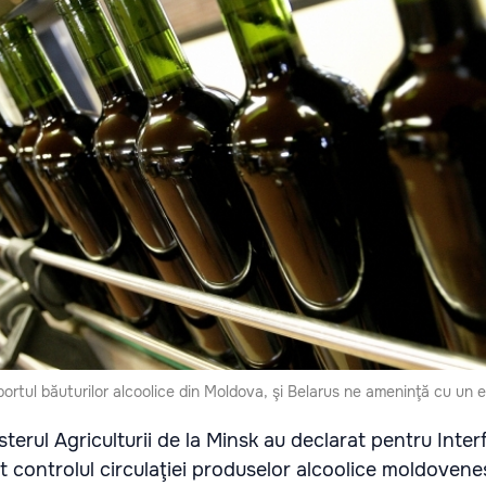
portul băuturilor alcoolice din Moldova, şi Belarus ne ameninţă cu un
terul Agriculturii de la Minsk au declarat pentru Inter
t controlul circulaţiei produselor alcoolice moldoveneş