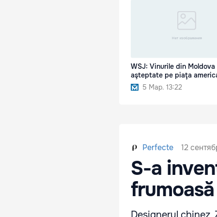
WSJ: Vinurile din Moldova
aşteptate pe piaţa americ
5 Мар. 13:22
12 сентяб
Perfecte
S-a inven
frumoasă
Designerul chinez, 