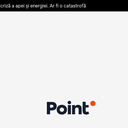
iză a apei și energiei. Ar fi o catastrofă