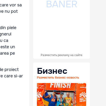
care vor sa
ive nu pot
din piele
ignerul
ru ca
 este un
tarea pe
Разместить рекламу на сайте
Бизнес
de proiect
e care si-ar
Разместить бизнес-новость