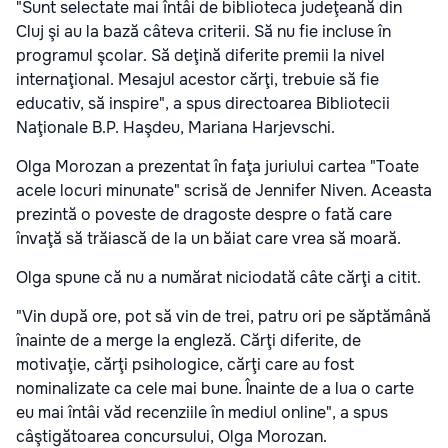
"Sunt selectate mai întâi de biblioteca judeţeană din
Cluj şi au la bază câteva criterii. Să nu fie incluse în
programul şcolar. Să deţină diferite premii la nivel
internaţional. Mesajul acestor cărţi, trebuie să fie
educativ, să inspire", a spus directoarea Bibliotecii
Naţionale B.P. Haşdeu, Mariana Harjevschi.
Olga Morozan a prezentat în faţa juriului cartea "Toate
acele locuri minunate" scrisă de Jennifer Niven. Aceasta
prezintă o poveste de dragoste despre o fată care
învaţă să trăiască de la un băiat care vrea să moară.
Olga spune că nu a numărat niciodată câte cărţi a citit.
"Vin după ore, pot să vin de trei, patru ori pe săptămână
înainte de a merge la engleză. Cărţi diferite, de
motivaţie, cărţi psihologice, cărţi care au fost
nominalizate ca cele mai bune. Înainte de a lua o carte
eu mai întâi văd recenziile în mediul online", a spus
câştigătoarea concursului, Olga Morozan.