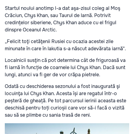
Startul noului anotimp l-a dat aşa-zisul coleg al Moş
Crăciun, Chys Khan, sau Taurul de Iarnă. Potrivit
credințelor siberiene, Chys Khan aduce cu el frigul
dinspre Oceanul Arctic.
„Felicit toţi cetăţenii Rusiei cu ocazia acestei zile
minunate în care în Iakutia s-a născut adevărata iarnă".
Localnicii susţin că pot determina cât de friguroasă va
fi iarnă în funcție de coarnele lui Chys Khan. Dacă sunt
lungi, atunci va fi ger de vor crăpa pietrele.
Odată cu deschiderea sezonului a fost inaugurată şi
locuinţa lui Chys Khan. Acesta își are regatul într-o
peșteră de gheață. Pe tot parcursul ierinii aceasta este
deschisă pentru toți curioșii care vor să-i facă o vizită
sau să se plimbe cu sania trasă de reni.