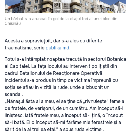
Un bărbat s-a aruncat în gol de la etajul trei al unui bloc din
Chișinău
Acesta a supravieţuit, dar s-a ales cu diferite
traumatisme, scrie
publika.md.
Totul s-a întâmplat noaptea trecută în sectorul Botanica
al Capitalei. La fața locului au intervenit polițiștii din
cadrul Batalionului de Reacționare Operativă.
Incidentul s-a produs în timp ce victima împreună cu
soția se aflau în vizită la rude, unde a izbucnit un
scandal.
„Nănașul ăsta al a meu, el se ține că „rivnuiește” femeia
de fratele, de verișorul, de un cumătru. Am început să-l
liniștesc. Iată fratele meu, a început să-l țină, o început
să-l bată. El o început să-mi fărâme mie ferestrele și a
sărit de la al treilea etaj,” a spus ruda victimei.