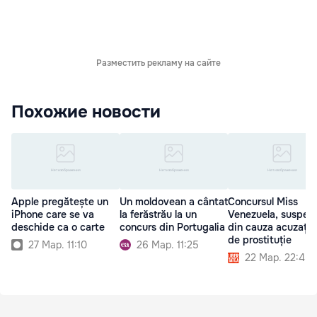
Разместить рекламу на сайте
Похожие новости
Apple pregătește un
Un moldovean a cântat
Concursul Miss
iPhone care se va
la ferăstrău la un
Venezuela, suspen
deschide ca o carte
concurs din Portugalia
din cauza acuzațiil
de prostituție
27 Мар. 11:10
26 Мар. 11:25
22 Мар. 22:45