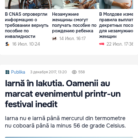
В CNAS опровергли
Незамужние
В Молдове измен
информацию о
женщины смогут
правила выплаты
требовании вернуть
получать пособие по
декретных пособ
пособие по
рождению ребенка
для незамужних
инвалидности
женщин
14 Июл. 16:17
16 Июл. 10:24
22 Июл. 17:36
Publika
3 декабря 2017, 13:20
558
Iarnă în Iakutia. Oamenii au
marcat evenimentul printr-un
festival inedit
Iarna nu e iarnă până mercurul din termometre
nu coboară până la minus 56 de grade Celsius.