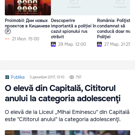
Proimobil: Дни новых
Descoperire
România: Poliţist
проектов в Кишиневе
importantă a poliției în
condamnat să
Ⓟ
cazul spionului rus
conducă doar maş
otrăvit
Poliţiei
21 Июл. 15:00
29 Мар. 12:00
27 Мар. 21:25
Publika
3 декабря 2017, 13:10
797
O elevă din Capitală, Cititorul
anului la categoria adolescenţi
O elevă de la Liceul „Mihai Eminescu" din Capitală
este "Cititorul anului" la categoria adolescenţi.