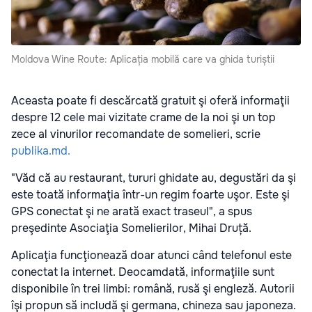
Moldova Wine Route: Aplicația mobilă care va ghida turiștii
Aceasta poate fi descărcată gratuit şi oferă informaţii
despre 12 cele mai vizitate crame de la noi şi un top
zece al vinurilor recomandate de somelieri, scrie
publika.md.
"Văd că au restaurant, tururi ghidate au, degustări da şi
este toată informaţia într-un regim foarte uşor. Este şi
GPS conectat şi ne arată exact traseul", a spus
preşedinte Asociaţia Somelierilor, Mihai Druță.
Aplicaţia funcţionează doar atunci când telefonul este
conectat la internet. Deocamdată, informaţiile sunt
disponibile în trei limbi: română, rusă şi engleză. Autorii
îşi propun să includă şi germana, chineza sau japoneza.