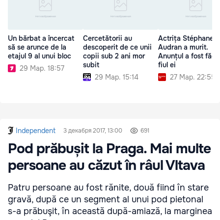
Un bărbat a încercat
Cercetătorii au
Actrița Stéphane
să se arunce de la
descoperit de ce unii
Audran a murit.
etajul 9 al unui bloc
copii sub 2 ani mor
Anunțul a fost făcu
subit
fiul ei
29 Мар. 18:57
29 Мар. 15:14
27 Мар. 22:55
Independent
3 декабря 2017, 13:00
691
Pod prăbușit la Praga. Mai multe
persoane au căzut în râul Vltava
Patru persoane au fost rănite, două fiind în stare
gravă, după ce un segment al unui pod pietonal
s-a prăbuşit, în această după-amiază, la marginea