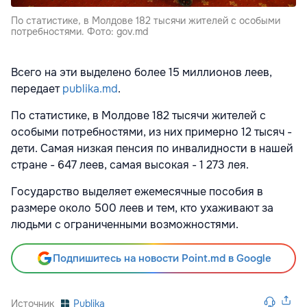
По статистике, в Молдове 182 тысячи жителей с особыми
потребностями. Фото: gov.md
Всего на эти выделено более 15 миллионов леев,
передает
publika.md
.
По статистике, в Молдове 182 тысячи жителей с
особыми потребностями, из них примерно 12 тысяч -
дети. Самая низкая пенсия по инвалидности в нашей
стране - 647 леев, самая высокая - 1 273 лея.
Государство выделяет ежемесячные пособия в
размере около 500 леев и тем, кто ухаживают за
людьми с ограниченными возможностями.
Подпишитесь на новости Point.md в Google
Источник
Publika