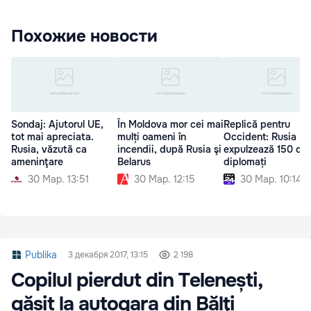
Похожие новости
Sondaj: Ajutorul UE,
În Moldova mor cei mai
Replică pentru
tot mai apreciata.
mulți oameni în
Occident: Rusia
Rusia, văzută ca
incendii, după Rusia şi
expulzează 150 de
ameninţare
Belarus
diplomați
30 Мар. 13:51
30 Мар. 12:15
30 Мар. 10:14
Publika
3 декабря 2017, 13:15
2 198
Copilul pierdut din Telenești,
găsit la autogara din Bălţi