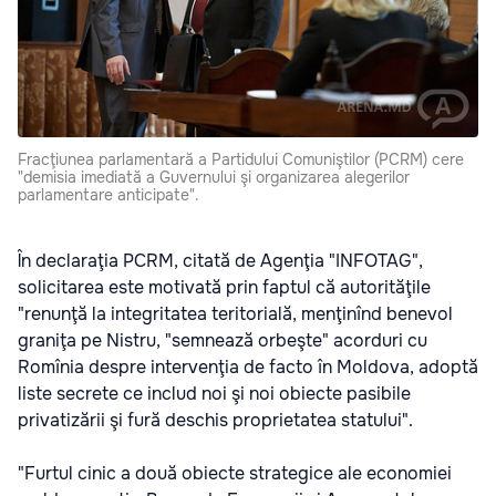
Fracţiunea parlamentară a Partidului Comuniştilor (PCRM) cere
"demisia imediată a Guvernului şi organizarea alegerilor
parlamentare anticipate".
În declaraţia PCRM, citată de Agenţia "INFOTAG",
solicitarea este motivată prin faptul că autorităţile
"renunţă la integritatea teritorială, menţinînd benevol
graniţa pe Nistru, "semnează orbeşte" acorduri cu
Romînia despre intervenţia de facto în Moldova, adoptă
liste secrete ce includ noi şi noi obiecte pasibile
privatizării şi fură deschis proprietatea statului".
"Furtul cinic a două obiecte strategice ale economiei