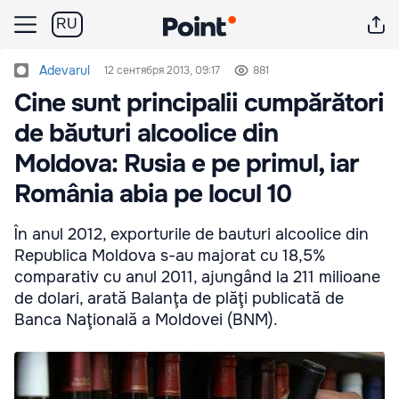
RU
Adevarul
12 сентября 2013, 09:17
881
Cine sunt principalii cumpărători
de băuturi alcoolice din
Moldova: Rusia e pe primul, iar
România abia pe locul 10
În anul 2012, exporturile de bauturi alcoolice din
Republica Moldova s-au majorat cu 18,5%
comparativ cu anul 2011, ajungând la 211 milioane
de dolari, arată Balanţa de plăţi publicată de
Banca Naţională a Moldovei (BNM).