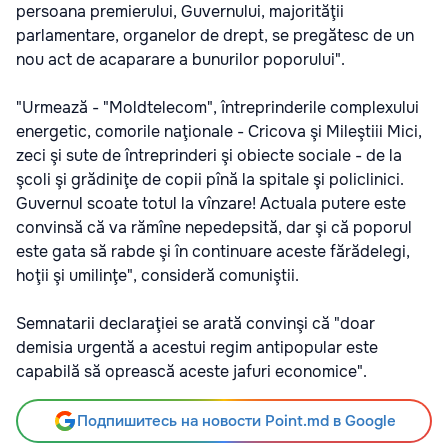
persoana premierului, Guvernului, majorităţii
parlamentare, organelor de drept, se pregătesc de un
nou act de acaparare a bunurilor poporului".
"Urmează - "Moldtelecom", întreprinderile complexului
energetic, comorile naţionale - Cricova şi Mileştiii Mici,
zeci şi sute de întreprinderi şi obiecte sociale - de la
şcoli şi grădiniţe de copii pînă la spitale şi policlinici.
Guvernul scoate totul la vînzare! Actuala putere este
convinsă că va rămîne nepedepsită, dar şi că poporul
este gata să rabde şi în continuare aceste fărădelegi,
hoţii şi umilinţe", consideră comuniştii.
Semnatarii declaraţiei se arată convinşi că "doar
demisia urgentă a acestui regim antipopular este
capabilă să oprească aceste jafuri economice".
Подпишитесь на новости Point.md в Google