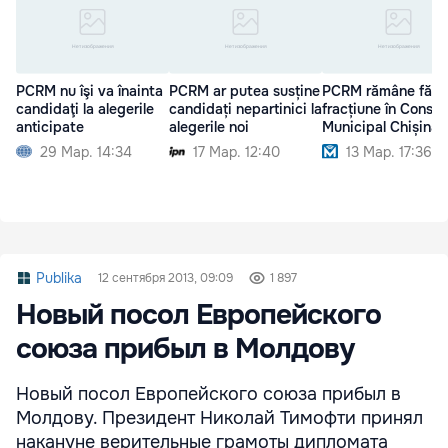
PCRM nu îşi va înainta
PCRM ar putea susține
PCRM rămâne fără
candidaţi la alegerile
candidați nepartinici la
fracțiune în Consili
anticipate
alegerile noi
Municipal Chișinău
29 Мар. 14:34
17 Мар. 12:40
13 Мар. 17:36
Publika
12 сентября 2013, 09:09
1 897
Новый посол Европейского
союза прибыл в Молдову
Новый посол Европейского союза прибыл в
Молдову. Президент Николай Тимофти принял
накануне верительные грамоты дипломата