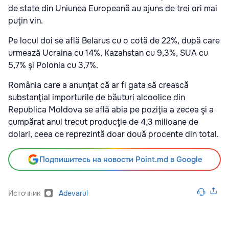
de state din Uniunea Europeană au ajuns de trei ori mai
puţin vin.
Pe locul doi se află Belarus cu o cotă de 22%, după care
urmează Ucraina cu 14%, Kazahstan cu 9,3%, SUA cu
5,7% şi Polonia cu 3,7%.
România care a anunţat că ar fi gata să crească
substanţial importurile de băuturi alcoolice din
Republica Moldova se află abia pe poziţia a zecea şi a
cumpărat anul trecut producţie de 4,3 milioane de
dolari, ceea ce reprezintă doar două procente din total.
Подпишитесь на новости Point.md в Google
Источник
Adevarul