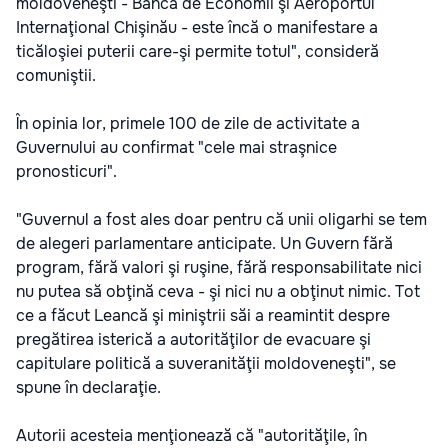
moldoveneşti - Banca de Economii şi Aeroportul
Internaţional Chişinău - este încă o manifestare a
ticăloşiei puterii care-şi permite totul", consideră
comuniştii.
În opinia lor, primele 100 de zile de activitate a
Guvernului au confirmat "cele mai straşnice
pronosticuri".
"Guvernul a fost ales doar pentru că unii oligarhi se tem
de alegeri parlamentare anticipate. Un Guvern fără
program, fără valori şi ruşine, fără responsabilitate nici
nu putea să obţină ceva - şi nici nu a obţinut nimic. Tot
ce a făcut Leancă şi miniştrii săi a reamintit despre
pregătirea isterică a autorităţilor de evacuare şi
capitulare politică a suveranităţii moldoveneşti", se
spune în declaraţie.
Autorii acesteia menţionează că "autorităţile, în