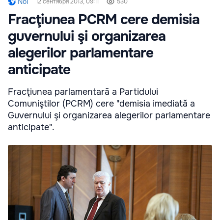
Noi
12 сентября 2013, 09:11
530
Fracţiunea PCRM cere demisia
guvernului şi organizarea
alegerilor parlamentare
anticipate
Fracţiunea parlamentară a Partidului
Comuniştilor (PCRM) cere "demisia imediată a
Guvernului şi organizarea alegerilor parlamentare
anticipate".