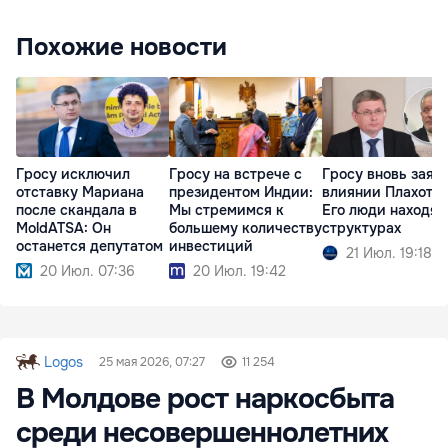
Похожие новости
Гросу исключил
Гросу на встрече с
Гросу вновь заяв
отставку Мариана
президентом Индии:
влиянии Плахотн
после скандала в
Мы стремимся к
Его люди находят
MoldATSA: Он
большему количеству
структурах
останется депутатом
инвестиций
21 Июл. 19:18
20 Июл. 07:36
20 Июл. 19:42
Logos
25 мая 2026, 07:27
11 254
В Молдове рост наркосбыта
среди несовершеннолетних