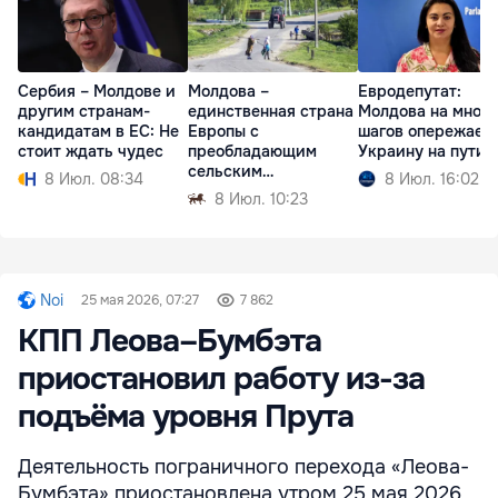
Сербия – Молдове и
Молдова –
Евродепутат:
другим странам-
единственная страна
Молдова на много
кандидатам в ЕС: Не
Европы с
шагов опережает
стоит ждать чудес
преобладающим
Украину на пути 
сельским
8 Июл. 08:34
8 Июл. 16:02
населением
8 Июл. 10:23
Noi
25 мая 2026, 07:27
7 862
КПП Леова–Бумбэта
приостановил работу из-за
подъёма уровня Прута
Деятельность пограничного перехода «Леова-
Бумбэта» приостановлена утром 25 мая 2026