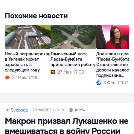
Похожие новости
Новый погранпереход
Таможенный пост
Драгалин о деле
в Унгенах может
Леова-Бумбэта
"Леова-Бумбэта":
заработать в
приостановил работу
Строительство
следующем году
дороги началось 
27 Мая. 17:08
подписания
22 Мая. 17:00
контракта
3 Фев. 09:17
Svoboda
25 мая 2026, 07:18
18 954
Макрон призвал Лукашенко не
вмешиваться в войну России