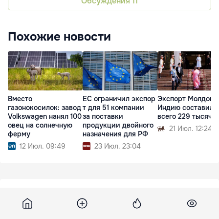
Обсуждения
11
Похожие новости
Вместо
ЕС ограничил экспор
Экспорт Молдовы
газонокосилок: завод
т для 51 компании
Индию составил
Volkswagen нанял 100
за поставки
всего 229 тысяч 
овец на солнечную
продукции двойного
21 Июл. 12:24
ферму
назначения для РФ
12 Июл. 09:49
23 Июл. 23:04
Dw
25 мая 2026, 07:00
13 867
Эксперты: ЧМ-2026 по