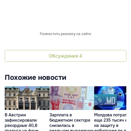
Разместить рекламу на сайте
Обсуждения
4
Похожие новости
В Австрии
Зарплата в
Молдова потрати
зафиксировали
бюджетном секторе
еще 235 тысяч ев
рекордные 40,8
снизилась в
на защиту в
градуса на фоне
реальном выражении
арбитраже по до